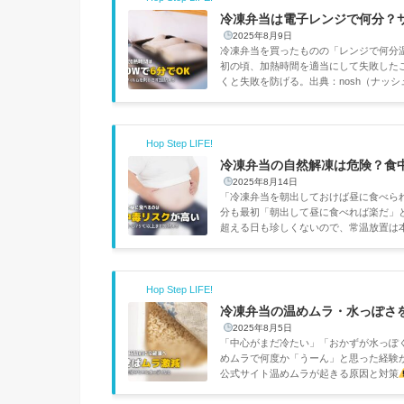
冷凍弁当は電子レンジで何分？
2025年8月9日
冷凍弁当を買ったものの「レンジで何分温
初の頃、加熱時間を適当にして失敗した
くと失敗を防げる。出典：nosh（ナッ
安だ。パッケージの記載を優先すること。サー
を少し開けるワタミの宅食ダイレクト約5分
Hop Step LIFE!
冷凍弁当の自然解凍は危険？食
2025年8月14日
「冷凍弁当を朝出しておけば昼に食べら
分も最初「朝出して昼に食べれば楽だ」と
超える日も珍しくないので、常温放置は
る。出典：nosh（ナッシュ）公式サイ
繁殖しやすい温度帯解凍途中の水分（ドリ
Hop Step LIFE!
冷凍弁当の温めムラ・水っぽさ
2025年8月5日
「中心がまだ冷たい」「おかずが水っぽく
めムラで何度か「うーん」と思った経験が
公式サイト温めムラが起きる原因と対策
の場所によって温度差が出る。フラット