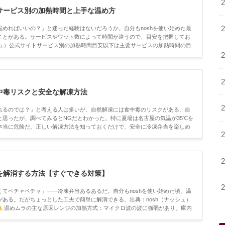
サービス別の加熱時間と上手な温め方
めればいいの？」と迷った経験はないだろうか。自分もnoshを使い始めた最
ことがある。サービスやワット数によって時間が違うので、目安を把握してお
シュ）公式サイトサービス別の加熱時間目安以下は主要サービスの加熱時間の目
ビス500W600W蓋の扱いnosh（ナッシュ）6分30秒〜7分6分〜6分30秒蓋
30秒約4分30秒フィルム剥がさない三ツ...
中毒リスクと安全な解凍方法
れるのでは？」と考える人は多いが、自然解凍には食中毒のリスクがある。自
思ったが、調べてみるとNGだとわかった。特に夏場は名古屋の気温が35℃を
本当に危険だ。正しい解凍方法を知っておくだけで、安全に冷凍弁当を楽しめ
ト自然解凍が危険な理由
自然解凍が危険な理由常温（20〜40℃）は細菌が最も
ップ）が細菌の温床にな...
を解消する方法【すぐできる対策】
てベチャベチャ」――冷凍弁当あるあるだ。自分もnoshを使い始めた頃、温
ある。だがちょっとした工夫で簡単に解消できる。出典：nosh（ナッシュ）
温めムラの主な原因レンジの加熱方式：マイクロ波の波に強弱があり、庫内
タイプは中心部が温まりにくい食材の厚みの差：ハンバーグなど厚い食材は中