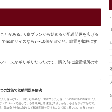
まりすぎる温めムラを防...
ないことがある。6食プランから始めるか配送間隔を広げる
でnoshサイズなら7〜10個が目安だ。縦置き収納にす
くスペースがギリギリだったので、購入前に設置場所の寸
5つの対策で収納問題を解決
入りきらない…。自分もnoshを10食注文したとき、1Kの冷蔵庫の冷凍室に入
の1Kアパートで使っている冷蔵庫は冷凍室が2段しかない小さなタイプなので、
、注文数を6食に減らして配送間隔を広げることで落ち着いた。出典：nosh
を整理して空きスペースを作るまず冷凍庫の中身を見直すこと。意外と忘れてい