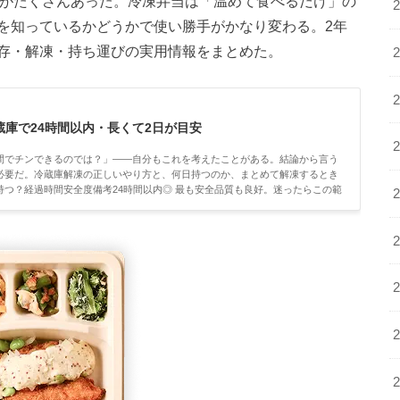
問がたくさんあった。冷凍弁当は「温めて食べるだけ」の
を知っているかどうかで使い勝手がかなり変わる。2年
存・解凍・持ち運びの実用情報をまとめた。
庫で24時間以内・長くて2日が目安
間でチンできるのでは？」――自分もこれを考えたことがある。結論から言う
必要だ。冷蔵庫解凍の正しいやり方と、何日持つのか、まとめて解凍するとき
つ？経過時間安全度備考24時間以内◎ 最も安全品質も良好。迷ったらこの範
奨上限多くのサービスが「2日以内」と案内3日以上× 非推奨食中毒リスク上昇。容
後は24時間以内に」と案内している...