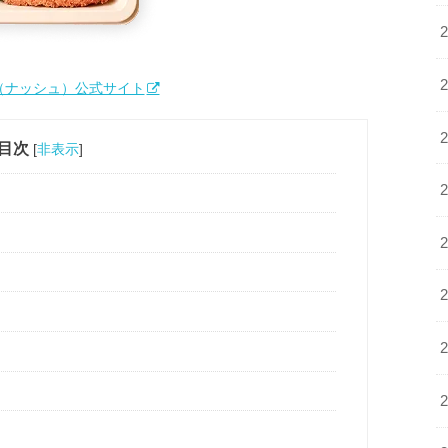
h（ナッシュ）公式サイト
目次
[
非表示
]