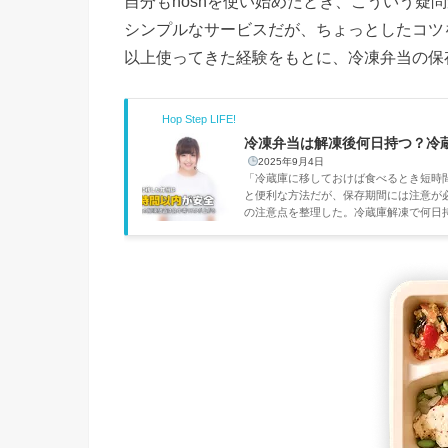
自分もnoshを使い始めたとき、こういう疑
シンプルなサービスだが、ちょっとしたコツ
以上使ってきた経験をもとに、冷凍弁当の保
Hop Step LIFE!
冷凍弁当は解凍後何日持つ？冷蔵
2025年9月4日
「冷蔵庫に移しておけば食べるとき短時
と便利な方法だが、保存期間には注意が
の注意点を整理した。冷蔵庫解凍で何日持
囲で食べ切る48時間以内○ メーカー推
器が膨張することも多くのメーカーが「解凍