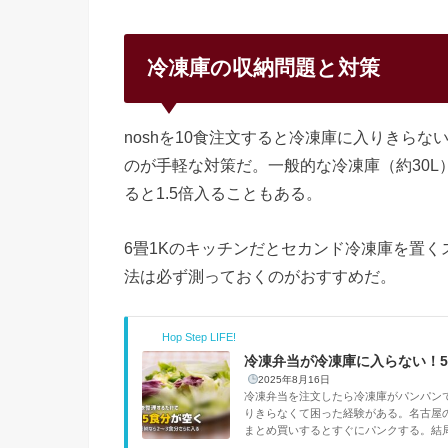
心まで熱が通りにくく、薄い野菜は先に温
冷凍庫の収納問題と対策
noshを10食注文すると冷凍庫に入りきら
のが手軽な対策だ。一般的な冷凍庫（約30L）
ると1.5倍入ることもある。
6畳1Kのキッチンだとセカンド冷凍庫を置
法は必ず測っておくのがおすすめだ。
Hop Step LIFE!
冷凍弁当が冷凍庫に入らない！
2025年8月16日
冷凍弁当を注文したら冷凍庫がパンパンで
りきらなくて困った経験がある。名古屋
まとめ買いするとすぐにパンクする。結局
（ナッシュ）公式サイト対策1：冷凍庫