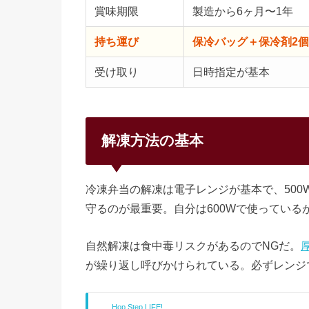
賞味期限
製造から6ヶ月〜1年
持ち運び
保冷バッグ＋保冷剤2個
受け取り
日時指定が基本
解凍方法の基本
冷凍弁当の解凍は電子レンジが基本で、500
守るのが最重要。自分は600Wで使っているが
自然解凍は食中毒リスクがあるのでNGだ。
が繰り返し呼びかけられている。必ずレンジ
Hop Step LIFE!