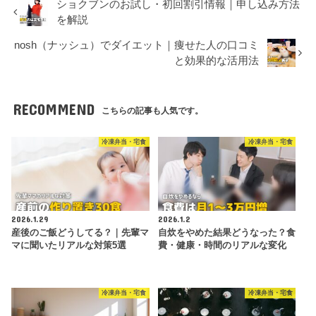
ショクブンのお試し・初回割引情報｜申し込み方法
を解説
nosh（ナッシュ）でダイエット｜痩せた人の口コミ
と効果的な活用法
RECOMMEND
こちらの記事も人気です。
冷凍弁当・宅食
冷凍弁当・宅食
2026.1.29
2026.1.2
産後のご飯どうしてる？｜先輩マ
自炊をやめた結果どうなった？食
マに聞いたリアルな対策5選
費・健康・時間のリアルな変化
冷凍弁当・宅食
冷凍弁当・宅食