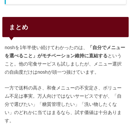
けではない。自分も1年以上使っていて「ここはちょっと
な」と思う点が5つある。事前に知っておけば対策できるも
のばかりなので、契約前にチェックしておいてほしい。出
典：nosh（ナッシュ）公式サイトデメリット5つの一覧まず
全体像を把握しておこう。5つのデメリットはすべて対策可
まとめ
能だ。デメリット内容対策送料が高い関西814円〜北海道・
沖縄2,145円10食プラン＋配送間隔2〜3週間ご飯が付かない
おかずプレートのみパックご飯・オートミール常備メニュー
の当たり外れ魚料理や副...
noshを1年半使い続けてわかったのは、
「自分でメニュー
を選べること」がモチベーション維持に直結する
という
こと。他の宅食サービスも試しましたが、メニュー選択
の自由度だけはnoshが頭一つ抜けています。
一方で送料の高さ、和食メニューの不安定さ、ボリュー
ム不足は事実。万人向けではないサービスですが、「自
分で選びたい」「糖質管理したい」「洗い物したくな
い」のどれかに当てはまるなら、試す価値は十分ありま
す。