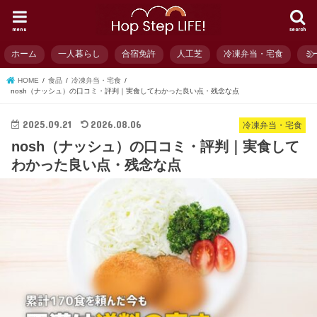
menu
search
ホーム
一人暮らし
合宿免許
人工芝
冷凍弁当・宅食
ミ
HOME
食品
冷凍弁当・宅食
nosh（ナッシュ）の口コミ・評判｜実食してわかった良い点・残念な点
2025.09.21
2026.08.06
冷凍弁当・宅食
nosh（ナッシュ）の口コミ・評判｜実食して
わかった良い点・残念な点