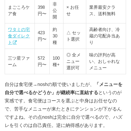
非
まごころケ
398
× お任
業界最安クラ
公
ア食
円〜
せ
ス、送料無料
開
ワタミの宅
約
高齢者向け、冷
423
△ セッ
食ダイレク
30
蔵の宅配弁当あ
円〜
ト選択
ト
種
り
◎ 全メ
味の評判が高
三ツ星ファ
572
100
ニュー
い、おしゃれな
ーム
円〜
種+
選択可
メニュー
自分は食宅便→noshの順で使いましたが、
「メニューを
自分で選べるかどうか」が継続率に直結する
というのが
実感です。食宅便はコースを選ぶと中身はお任せなの
で、苦手なメニューが来たときにテンションが下がるん
ですよね。その点noshは完全に自分で選べるので、ハズ
レを引くのは自己責任。逆に納得感があります。