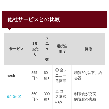
他社サービスとの比較
メ
1食
ニ
選択自
サービス
あた
ュ
特徴
由度
り
ー
数
◎ 全メ
599
60
糖質30g以下、紙
nosh
ニュー
円〜
種+
容器
選択可
△ コー
560
300
制限食が充実、
食宅便
ス選択
円〜
種+
病院食の実績
のみ