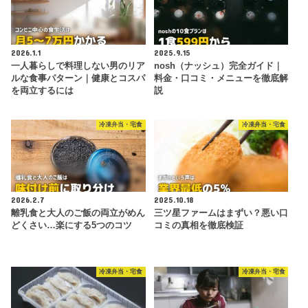
2026.1.1
2025.9.15
一人暮らしで料理しない男のリア
nosh（ナッシュ）完全ガイド｜
ルな食事パターン｜健康とコスパ
料金・口コミ・メニューを徹底解
を両立するには
説
冷凍弁当・宅食
冷凍弁当・宅食
2026.2.7
2025.10.18
離乳食と大人のご飯の両立がめん
三ツ星ファームはまずい？悪い口
どくさい…楽にする5つのコツ
コミの真相を徹底検証
冷凍弁当・宅食
冷凍弁当・宅食