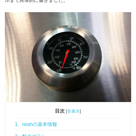
目次
[
非表示
]
1.
noshの基本情報