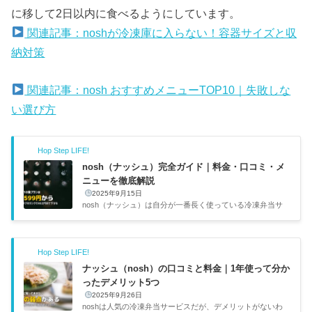
に移して2日以内に食べるようにしています。
関連記事：noshが冷凍庫に入らない！容器サイズと収
納対策
関連記事：nosh おすすめメニューTOP10｜失敗しな
い選び方
Hop Step LIFE!
nosh（ナッシュ）完全ガイド｜料金・口コミ・メ
ニューを徹底解説
2025年9月15日
nosh（ナッシュ）は自分が一番長く使っている冷凍弁当サ
ービスだ。フリーランス2年目の健康診断でコレステロール
値が引っかかり、「このままだと生活習慣病リスクあり」と
言われたのがきっかけで始めた。チリハンバーグステーキを
Hop Step LIFE!
食べた瞬間に「これは続けられる」と確信して、もう1年以
上リピートしている。この記事ではnoshの料金・口コミ・
ナッシュ（nosh）の口コミと料金｜1年使って分か
メリット・デメリットを実体験ベースでまとめた。出典：no
ったデメリット5つ
sh（ナッシュ）公式サイトnoshの基本情報他の冷凍弁当サ
2025年9月26日
ービスと比べたときのnoshの最大の特徴は「自分でメニュ
noshは人気の冷凍弁当サービスだが、デメリットがないわ
ーを選べる」ことだ。...