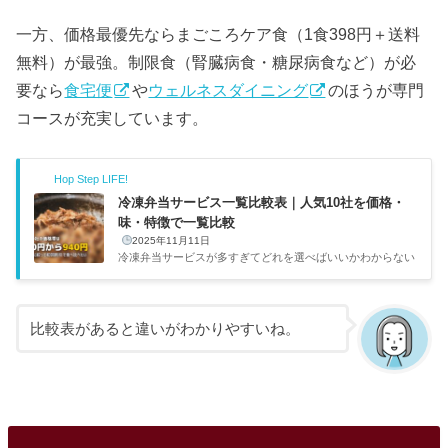
一方、価格最優先ならまごころケア食（1食398円＋送料
無料）が最強。制限食（腎臓病食・糖尿病食など）が必
要なら
食宅便
や
ウェルネスダイニング
のほうが専門
コースが充実しています。
Hop Step LIFE!
冷凍弁当サービス一覧比較表｜人気10社を価格・
味・特徴で一覧比較
2025年11月11日
冷凍弁当サービスが多すぎてどれを選べばいいかわからない
——そんな人のために、主要10社の基本情報を一覧で整理し
た。価格帯は1食390円〜940円と2倍以上の差があり、味・
メニュー数・解約条件もサービスごとにかなり違う。目的に
合った2〜3社に絞って初回割引で食べ比べるのが、一番確実
比較表があると違いがわかりやすいね。
な選び方だ。出典：nosh（ナッシュ）公式サイト主要4社の
早見比較10社の中でも利用者数が多く、初めての人に選ばれ
やすい4社を比較した。コスパとメニュー数のバランスではn
oshが一歩リードしている。サービス1食あたり送料メニュ
ー数特徴nosh462円...