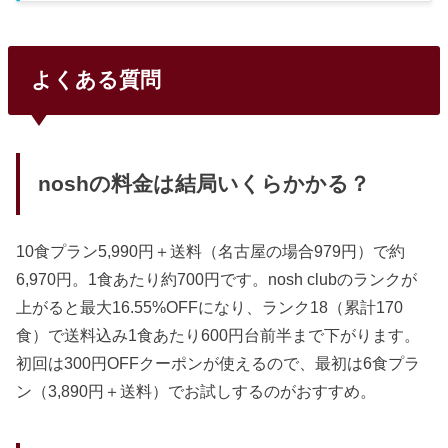
noshは若い世代向けのトレンド系、まごころケア食はシニ
アや健康管理向けの安心系。結論から言うと、おしゃれメニ
ューと選ぶ楽しさならnosh、送料無料と制限食の充実度な
らまごころケア食だ。結論｜おしゃれさならnosh、コスパ
よくある質問
と制限食ならまごころケア食noshは60種類以上のおしゃれ
メニューと累計割引が魅力。まごころケア食は管理栄養士監
修の制限食が充実し、送料無料＋冷凍庫の無料レンタルまで
あるコスパの高さが特...
noshの料金は結局いくらかかる？
10食プラン5,990円＋送料（名古屋の場合979円）で約
6,970円。1食あたり約700円です。nosh clubのランクが
上がると最大16.55%OFFになり、ランク18（累計170
食）で送料込み1食あたり600円台前半まで下がります。
初回は300円OFFクーポンが使えるので、最初は6食プラ
ン（3,890円＋送料）でお試しするのがおすすめ。