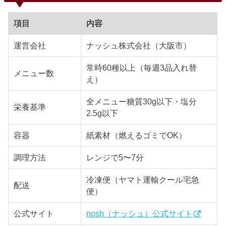
項目
内容
運営会社
ナッシュ株式会社（大阪市）
常時60種以上（毎週3品入れ替
メニュー数
え）
全メニュー糖質30g以下・塩分
栄養基準
2.5g以下
容器
紙素材（燃えるゴミでOK）
調理方法
レンジで5〜7分
冷凍便（ヤマト運輸クール宅急
配送
便）
公式サイト
nosh（ナッシュ）公式サイト