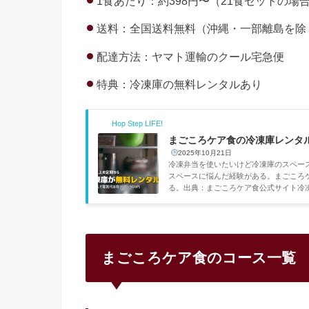
1食あたり：約398円〜（21食セットの場
送料：全国送料無料（沖縄・一部離島を除
配達方法：ヤマト運輸のクール宅急便
特典：冷凍庫の無料レンタルあり
Hop Step LIFE!
まごころケア食の冷凍庫レンタ
2025年10月21日
冷凍弁当を使いたいけど冷凍庫のスペー
スペースに悩んだ経験がある。まごころ
る。出典：まごころケア食公式サイト冷
の定期便利用者を対象に無料で提供され
目内容レンタル料無料（0円）対象14食以上
まごころケア食のコース一覧