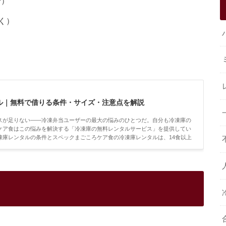
合）
く）
ル｜無料で借りる条件・サイズ・注意点を解説
スが足りない——冷凍弁当ユーザーの最大の悩みのひとつだ。自分も冷凍庫の
ケア食はこの悩みを解決する「冷凍庫の無料レンタルサービス」を提供してい
凍庫レンタルの条件とスペックまごころケア食の冷凍庫レンタルは、14食以上
ている。まごころケア食公式サイトで最新の条件やメニューを確認できる。項
の定期便利用者容量約21L（21食分収納...