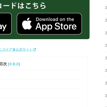
ころケア食公式サイト
目次
[
非表示
]