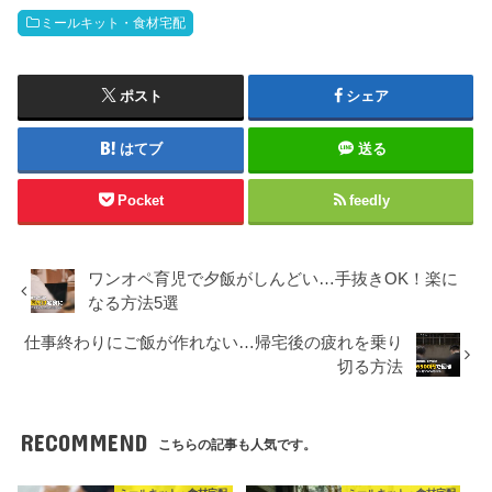
った日は晩ごはんを作る気力がゼロになります。仕事で疲れ
ミールキット・食材宅配
た後に料理できないのは当然のことなんですよね。名古屋の
千種区で一人暮らしを始めてもう数年になりますが、繁忙期
には1週間まるまるキッチンに立たないことも珍しくありま
せん。以前は「...
ポスト
シェア
はてブ
送る
Pocket
feedly
ワンオペ育児で夕飯がしんどい…手抜きOK！楽に
なる方法5選
仕事終わりにご飯が作れない…帰宅後の疲れを乗り
切る方法
RECOMMEND
こちらの記事も人気です。