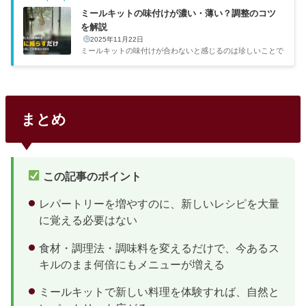
由…ちょっと不安だなぁお試しはしごがおすすめな理由各社
ミールキットの味付けが濃い・薄い？調整のコツ
のお試しは正規価格の50〜76%オフで1人1回限定。全社試
を解説
せば最小コストで全サービスを比較体験できます。5社のお
2025年11月22日
試しセット比較一覧サービスお試し価格通常価格相当割引率
ミールキットの味付けが合わないと感じるのは珍しいことで
品数送料ビオマル...
はない。サービスによって味の方向性が違うため、個人の好
みとズレが生じやすい。薄いと感じたら醤油やごま油をちょ
い足し、濃いと感じたら付属調味料を8割に減らす——この
基本だけで大半は解決する。それでも合わなければ、サービ
ス自体を変えるのが最短ルートだ。出典：ワタミの宅食公式
まとめ
サイトサービス別の味の傾向を比較しっかり味が好みならヨ
シケイ・ショクブン、繊細な素材重視ならOisix・らでぃっ
しゅぼーやが合いやすい。サービス味の傾向調整のしやすさ
向いている人ヨ...
この記事のポイント
レパートリーを増やすのに、新しいレシピを大量
に覚える必要はない
食材・調理法・調味料を変えるだけで、今あるス
キルのまま何倍にもメニューが増える
ミールキットで新しい料理を体験すれば、自然と