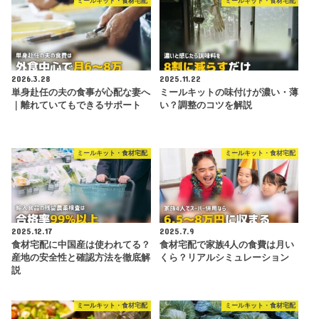
ミールキット・食材宅配
ミールキット・食材宅配
2026.3.28
2025.11.22
単身赴任の夫の食事が心配な妻へ
ミールキットの味付けが濃い・薄
｜離れていてもできるサポート
い？調整のコツを解説
ミールキット・食材宅配
ミールキット・食材宅配
2025.12.17
2025.7.9
食材宅配に中国産は使われてる？
食材宅配で家族4人の食費は月い
産地の安全性と確認方法を徹底解
くら？リアルシミュレーション
説
ミールキット・食材宅配
ミールキット・食材宅配