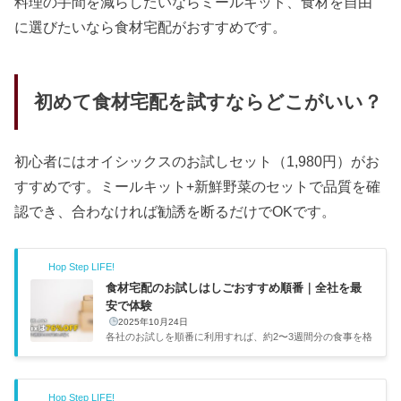
料理の手間を減らしたいならミールキット、食材を自由
に選びたいなら食材宅配がおすすめです。
初めて食材宅配を試すならどこがいい？
初心者にはオイシックスのお試しセット（1,980円）がお
すすめです。ミールキット+新鮮野菜のセットで品質を確
認でき、合わなければ勧誘を断るだけでOKです。
Hop Step LIFE!
食材宅配のお試しはしごおすすめ順番｜全社を最
安で体験
2025年10月24日
各社のお試しを順番に利用すれば、約2〜3週間分の食事を格
安で確保しつつ自分に合うサービスが見つかります。コスパ
重視の僕としてはこのやり方がかなりおすすめです。各社の
お試し条件を調べ、実際にはしごした利用者の声も集めて、
Hop Step LIFE!
ベストな順番をまとめました。お試しはしごがおすすめな理