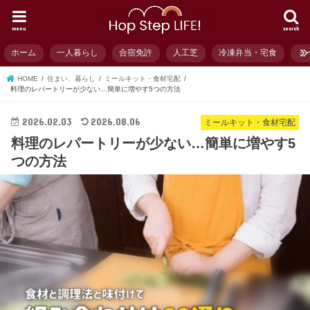
menu
search
ホーム
一人暮らし
合宿免許
人工芝
冷凍弁当・宅食
ミ
HOME
住まい、暮らし
ミールキット・食材宅配
料理のレパートリーが少ない…簡単に増やす5つの方法
2026.02.03
2026.08.06
ミールキット・食材宅配
料理のレパートリーが少ない…簡単に増やす5
つの方法