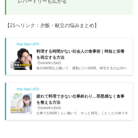
レパートリーも広がる
【21へリンク：夕飯・献立の悩みまとめ】
Hop Step LIFE!
料理する時間がない社会人の食事術｜時短と栄養
を両立する方法
2026年1月8日
毎日8時間以上働いて、通勤に1〜2時間。帰宅するのは20〜
21時。そこから料理して食べて片付けて…ってやってたら、
寝る時間削るしかないんですよね。「料理する時間がない」
っていうのは社会人のリアルな悩みだと思います。僕はフリ
Hop Step LIFE!
ーランスで在宅ワークだから通勤はないけど、それでも仕事
が詰まってると料理する気力がなくなります。名古屋の千種
疲れて料理できない仕事終わり…罪悪感なく食事
区で一人暮らしを始めたころは毎日コンビニ弁当でしたが、
を整える方法
体調が悪くなって「これじゃまずい」と思ったのが食生活を
2026年1月6日
見直すきっかけでした。肌荒れが増えて、午後に集中力が切
仕事で12時間くらい働いて、やっと帰宅。くたくたの体でキ
れる日が続い...
ッチンに立つ気力なんて1ミリも残ってない。冷蔵庫を開け
ても何も作る気になれず、結局コンビニのおにぎりやカップ
麺で済ませてしまう——こんな毎日、送ってませんか？僕は
フリーランスの在宅ワークですが、それでも締め切りが重な