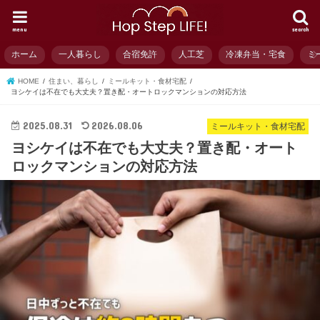
menu
search
ホーム
一人暮らし
合宿免許
人工芝
冷凍弁当・宅食
ミ
HOME
住まい、暮らし
ミールキット・食材宅配
ヨシケイは不在でも大丈夫？置き配・オートロックマンションの対応方法
2025.08.31
2026.08.06
ミールキット・食材宅配
ヨシケイは不在でも大丈夫？置き配・オート
ロックマンションの対応方法