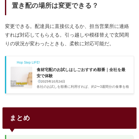
置き配の場所は変更できる？
変更できる。配達員に直接伝えるか、担当営業所に連絡
すれば対応してもらえる。引っ越しや模様替えで玄関周
りの状況が変わったときも、柔軟に対応可能だ。
Hop Step LIFE!
食材宅配のお試しはしごおすすめ順番｜全社を最
安で体験
2025年10月24日
各社のお試しを順番に利用すれば、約2〜3週間分の食事を格
安で確保しつつ自分に合うサービスが見つかります。コスパ
重視の僕としてはこのやり方がかなりおすすめです。各社の
お試し条件を調べ、実際にはしごした利用者の声も集めて、
ベストな順番をまとめました。お試しはしごがおすすめな理
由…ちょっと不安だなぁお試しはしごがおすすめな理由各社
まとめ
のお試しは正規価格の50〜76%オフで1人1回限定。全社試
せば最小コストで全サービスを比較体験できます。5社のお
試しセット比較一覧サービスお試し価格通常価格相当割引率
品数送料ビオマル...