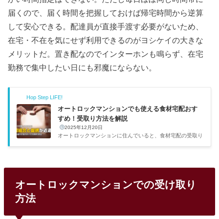
届くので、届く時間を把握しておけば帰宅時間から逆算
して安心できる。配達員が直接手渡す必要がないため、
在宅・不在を気にせず利用できるのがヨシケイの大きな
メリットだ。置き配なのでインターホンも鳴らず、在宅
勤務で集中したい日にも邪魔にならない。
Hop Step LIFE!
オートロックマンションでも使える食材宅配おす
すめ！受取り方法を解説
2025年12月20日
オートロックマンションに住んでいると、食材宅配の受取り
が意外とハードルになります。配達員がエントランスに入れ
なかったり、冷蔵品を宅配ボックスに入れられなかったり。
自分もマンション住まいなので、この問題はけっこう切実で
した。各社がどう対応しているのか、実際に調べてわかった
情報をまとめます。オートロックマンションでの受け取り、
オートロックマンションでの受け取り
意外と悩みますよねオートロックマンションでの食材宅配の
課題在宅していればインターホンで解錠して受け取れます
方法
が、問題は不在時です。配達員がエントランスに入れないた
め、通常の置...