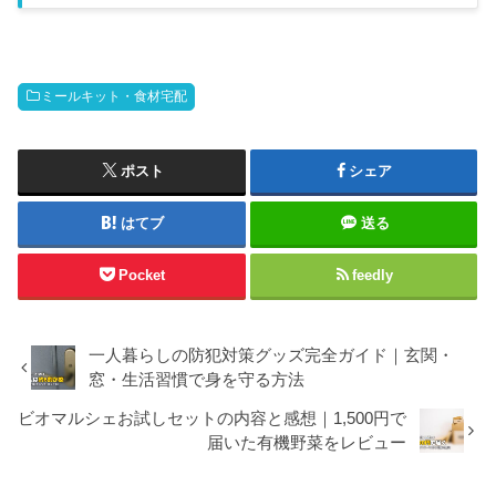
強」との口コミが目立ったのがヨシケイだった。創業50年の
歴史がある老舗で、毎日その日に使う食材が届くスタイル
（ヨシケイ公式サイト）。気になって調べてみたら、かなり
使い勝手がよさそうだったので、この記事でヨシケイのコー
ス・料金・メリット・デメリットをまとめた。出典：ヨシケ
ミールキット・食材宅配
イ公式サイトヨシケイってコースが多いみたいだけど、どれ
を選べばいいの？コースジャンル調理時間おすすめな人カッ
トミール家庭料理・時短10〜15分料理初心者・超時短派バ
ランスミール健...
ポスト
シェア
はてブ
送る
Pocket
feedly
一人暮らしの防犯対策グッズ完全ガイド｜玄関・
窓・生活習慣で身を守る方法
ビオマルシェお試しセットの内容と感想｜1,500円で
届いた有機野菜をレビュー