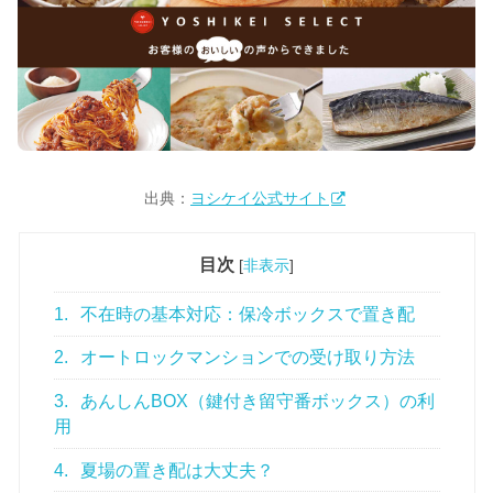
出典：
ヨシケイ公式サイト
目次
[
非表示
]
1.
不在時の基本対応：保冷ボックスで置き配
2.
オートロックマンションでの受け取り方法
3.
あんしんBOX（鍵付き留守番ボックス）の利
用
4.
夏場の置き配は大丈夫？