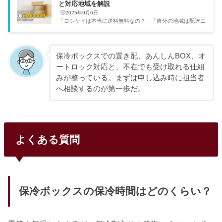
と対応地域を解説
2025年9月6日
「ヨシケイは本当に送料無料なの？」「自分の地域は配達エ
リアに入ってる？」と気になって調べてみました。ヨシケイ
は全コース送料無料で、全国に営業所網を持つサービスです
（一部エリア対象外あり）。配達エリアの確認方法と送料無
料の仕組みを整理します。出典：ヨシケイ公式サイト「送料
保冷ボックスでの置き配、あんしんBOX、オ
無料」って本当？何か条件があるんじゃないの？ヨシケイの
ートロック対応と、不在でも受け取れる仕組
送料は全コース無料ヨシケイの大きな魅力の1つが「送料無
みが整っている。まずは申し込み時に担当者
料」です。入会金・年会費も不要で、かかるのは食材費の
へ相談するのが第一歩だ。
み。数百円の送料が毎回かかるサービスも多いので、長期利
用を考えると送...
よくある質問
保冷ボックスの保冷時間はどのくらい？