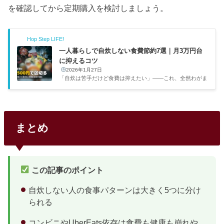
を確認してから定期購入を検討しましょう。
Hop Step LIFE!
一人暮らしで自炊しない食費節約7選｜月3万円台
に抑えるコツ
2026年1月27日
「自炊は苦手だけど食費は抑えたい」——これ、全然わがま
まじゃないと思うんですよね。僕も在宅ワークで毎日自炊す
るのは正直しんどくて、いろいろ試行錯誤してきました。こ
の記事では、自炊なしでも食費をコントロールする7つのコ
ツを紹介します。食費の管理って、何から始めたらいいんだ
ろう？コツ1：食費の予算を「週単位」で管理する月3万円と
まとめ
決めても、月単位だと途中で「今いくら使ってるか」が分か
らなくなるんですよね。そこで週7,500円（月3万円÷4週）の
予算を設定して、週ごとに把握するのがおすすめです。僕は
毎週月曜にスマ...
この記事のポイント
自炊しない人の食事パターンは大きく5つに分け
られる
コンビニやUberEats依存は食費も健康も崩れや