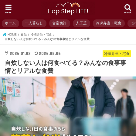
menu
search
ホーム
一人暮らし
合宿免許
人工芝
冷凍弁当・宅食
ミ
HOME
食品
冷凍弁当・宅食
自炊しない人は何食べてる？みんなの食事事情とリアルな食費
2026.01.02
2026.08.06
冷凍弁当・宅食
自炊しない人は何食べてる？みんなの食事事
情とリアルな食費