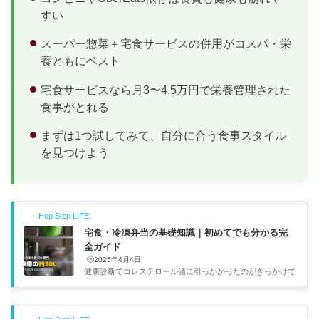
すい
スーパー惣菜＋宅食サービスの併用がコスパ・栄
養ともにベスト
宅食サービスなら月3〜4.5万円で栄養管理された
食事がとれる
まずは1つ試してみて、自分に合う食事スタイル
を見つけよう
Hop Step LIFE!
宅食・冷凍弁当の基礎知識｜初めてでも分かる完
全ガイド
2025年4月4日
健康診断でコレステロール値に引っかかったのがきっかけで
冷凍弁当を使い始めて、気づけばもう3年以上。nosh、食宅
便、ワタミと渡り歩いてきた。その経験を踏まえて、「宅食
って何？」「自分に合うサービスはどれ？」という疑問に答