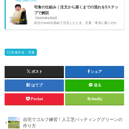
Hop Step LIFE!
えるガイドをまとめる。出典：nosh（ナッシュ）公式サイ
トタイプ調理1食コスト保存向いてる人冷凍弁当レンジ5分4
宅食の仕組み｜注文から届くまでの流れを5ステッ
00〜700円数ヶ月一人暮らし・共働き・ストック派冷蔵弁当
プで解説
そのまま or レンジ400〜600円当日〜翌日高齢者・毎日届け
2025年4月6日
てほしい人ミールキット自分で調理（15〜20分）600〜900
自分がnoshを初めて注文したとき、正直「本当に届くのか
円1〜3日料理を楽し...
な」「届いたあとどうすればいいんだろう」と少し不安でし
た。でも実際やってみたら拍子抜けするくらい簡単で、注文
から食べるまで特に迷うこともなかったです。宅食の利用手
順を5ステップで紹介するので、これから始める人はぜひ参
考にしてください。ステップやること所要時間ポイント1サ
冷凍弁当・宅食
ービスを選んで注文5〜10分初回は6食セットが無難2冷凍便
で届く注文から3〜7日日時指定必須（置き配不可）3冷凍庫
に保存1〜2分10食で約30Lのスペース必要4レンジで温める
4〜6分パッケージの...
ポスト
シェア
はてブ
送る
Pocket
feedly
自宅でゴルフ練習！人工芝パッティンググリーンの
作り方