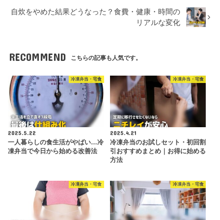
自炊をやめた結果どうなった？食費・健康・時間の
リアルな変化
RECOMMEND
こちらの記事も人気です。
冷凍弁当・宅食
冷凍弁当・宅食
2025.5.22
2025.4.21
一人暮らしの食生活がやばい…冷
冷凍弁当のお試しセット・初回割
凍弁当で今日から始める改善法
引おすすめまとめ｜お得に始める
方法
冷凍弁当・宅食
冷凍弁当・宅食