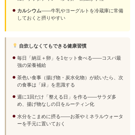
カルシウム
——牛乳やヨーグルトを冷蔵庫に常備
しておくと摂りやすい
自炊しなくてもできる健康習慣
毎日「納豆＋卵」を1セット食べる——コスパ最
強の栄養補給
茶色い食事（揚げ物・炭水化物）が続いたら、次
の食事は「緑」を意識する
週に1回だけ「整える日」を作る——サラダ多
め、揚げ物なしの日をルーティン化
水分をこまめに摂る——お茶やミネラルウォータ
ーを手元に置いておく