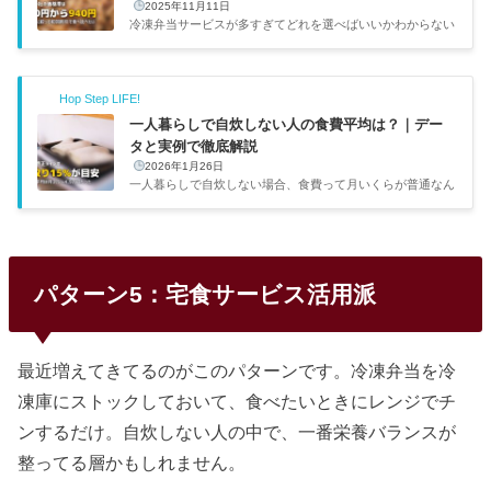
2025年11月11日
冷凍弁当サービスが多すぎてどれを選べばいいかわからない
——そんな人のために、主要10社の基本情報を一覧で整理し
た。価格帯は1食390円〜940円と2倍以上の差があり、味・
メニュー数・解約条件もサービスごとにかなり違う。目的に
Hop Step LIFE!
合った2〜3社に絞って初回割引で食べ比べるのが、一番確実
な選び方だ。出典：nosh（ナッシュ）公式サイト主要4社の
一人暮らしで自炊しない人の食費平均は？｜デー
早見比較10社の中でも利用者数が多く、初めての人に選ばれ
タと実例で徹底解説
やすい4社を比較した。コスパとメニュー数のバランスではn
2026年1月26日
oshが一歩リードしている。サービス1食あたり送料メニュ
一人暮らしで自炊しない場合、食費って月いくらが普通なん
ー数特徴nosh462円...
でしょうか。「自分は使いすぎ？」と気になりますよね。僕
も在宅ワークで自炊をほとんどしない時期があったので、食
費の相場感はけっこう調べました。この記事では、公的デー
タと実際の経験をもとに、自炊しない一人暮らしの食費のリ
アルを解説します。自炊しない場合の食費って、統計ではど
パターン5：宅食サービス活用派
のくらいなんだろう？公的データで見る一人暮らしの食費総
務省の「家計調査」によると、単身世帯の食費の月平均は約
4万円です。ただしこれは全年齢・全ライフスタイルの平均
なので、年齢...
最近増えてきてるのがこのパターンです。冷凍弁当を冷
凍庫にストックしておいて、食べたいときにレンジでチ
ンするだけ。自炊しない人の中で、一番栄養バランスが
整ってる層かもしれません。