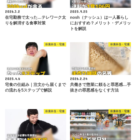
2026.3.2
2025.9.25
在宅勤務で太った…テレワーク太
nosh（ナッシュ）は一人暮らし
りを解消する食事対策
におすすめ？メリット・デメリッ
トを解説
冷凍弁当・宅食
冷凍弁当・宅食
2025.4.6
2026.2.24
宅食の仕組み｜注文から届くまで
共働きで惣菜に頼ると罪悪感…手
の流れを5ステップで解説
抜きの罪悪感をなくす方法
冷凍弁当・宅食
冷凍弁当・宅食