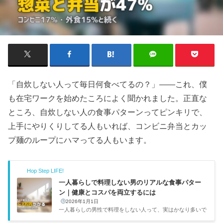
「自炊しない人って毎日何食べてるの？」——これ、僕
も在宅ワークを始めたころによく聞かれました。正直な
ところ、自炊しない人の食事パターンってピンキリで、
上手にやりくりしてる人もいれば、コンビニ弁当とカッ
プ麺のループにハマってる人もいます。
Hop Step LIFE!
一人暮らしで料理しない男のリアルな食事パター
ン｜健康とコスパを両立するには
2026年1月1日
一人暮らしの男性で料理をしない人って、実はかなり多いで
す。仕事が忙しい、そもそも料理に興味がない、キッチンが