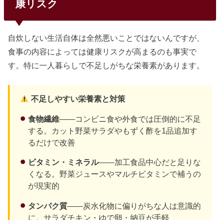
康リスク
自炊しない生活自体は全然悪いことではないんですが、
食事の内容によっては健康リスクが高まるのも事実で
す。特に一人暮らしで不足しがちな栄養素があります。
不足しやすい栄養素と対策
食物繊維
——コンビニ食や外食では圧倒的に不足
する。カット野菜サラダやもずく酢を1品追加す
るだけで改善
ビタミン・ミネラル
——加工食品中心だと足りな
くなる。野菜ジュースやマルチビタミンで補うの
が現実的
タンパク質
——炭水化物に偏りがちな人は意識的
に。サラダチキン・ゆで卵・納豆が手軽