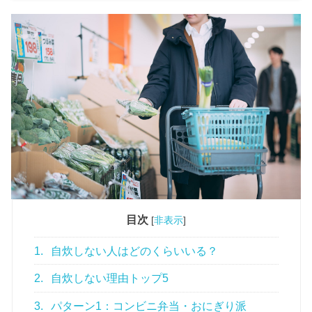
狭い——理由はいろいろあるけど、「料理しない＝ダメ」っ
てことでは全然ないんですよね。ただ、何も考えずにコンビ
ニ弁当やカップ麺に頼り続けると、健康面で問題が出てくる
のも事実です。僕自身、フリーランスになってからの健康診
断でひっかかった経験があるので、そのあたりもリアルにお
伝えします。料理しない男性って、普段どんな食事パターン
なんだろう？料理しない男性の典型的な食事パターン朝：食
べない or コ...
目次
[
非表示
]
1.
自炊しない人はどのくらいいる？
2.
自炊しない理由トップ5
3.
パターン1：コンビニ弁当・おにぎり派