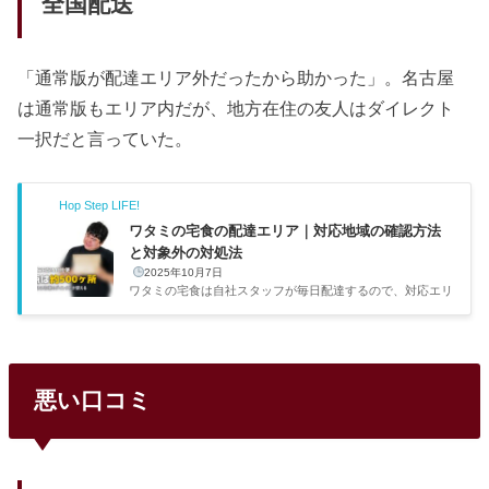
全国配送
「通常版が配達エリア外だったから助かった」。名古屋
は通常版もエリア内だが、地方在住の友人はダイレクト
一択だと言っていた。
Hop Step LIFE!
ワタミの宅食の配達エリア｜対応地域の確認方法
と対象外の対処法
2025年10月7日
ワタミの宅食は自社スタッフが毎日配達するので、対応エリ
アが限られている。自分が祖母に勧めたときもまず「エリア
内か？」を確認した。配達エリアの調べ方と、対象外だった
場合の対処法をまとめる。配達エリアの確認方法ワタミの宅
食公式サイトにアクセスし、「お届け先」に郵便番号を入力
すれば配達可能かどうかが表示される。全国約500ヶ所の営
悪い口コミ
業所を展開しており、都市部はほぼカバーしている。自分の
住んでいる名古屋市も問題なく対応していた。ただし同じ市
区町村でも山間部や郊外だと対象外になることがあるので、
必ず郵便番号...