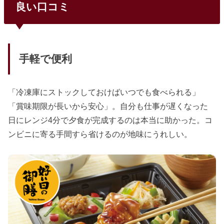
良い口コミ
軽にまごころおかず【一番人気】616円〜5品・20品目以上4
00kcal迷ったらこれまごころダブル720円〜5品（主菜2つ）
500kcalガッツリ・男性すべてのコースが送料無料・管理栄
養士監修・毎日配達...
手軽で便利
「冷凍庫にストックしておけばいつでも食べられる」
「賞味期限が長いから安心」。自分も仕事が遅くなった
日にレンジ4分で夕食が完成するのは本当に助かった。コ
ンビニに寄る手間すら省けるのが地味にうれしい。