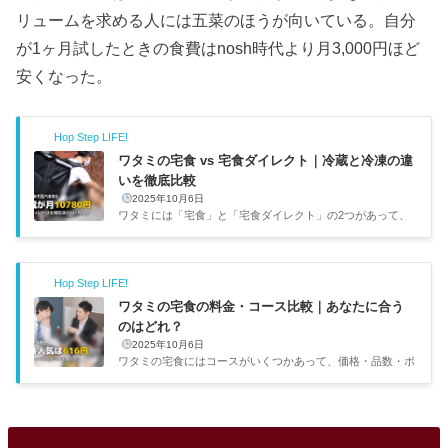
リュームを求める人には五菜のほうが向いている。自分
が1ヶ月試したときの食費はnosh時代より月3,000円ほど
安くなった。
Hop Step LIFE!
ワタミの宅食 vs 宅食ダイレクト｜冷蔵と冷凍の違
いを徹底比較
2025年10月6日
ワタミには「宅食」と「宅食ダイレクト」の2つがあって、
名前が似ているので混同しがちだ。自分は両方試したことが
あるので、違いを整理する。基本情報の比較項目ワタミの宅
食（冷蔵）宅食ダイレクト（冷凍）配達方式自社スタッフが
Hop Step LIFE!
毎日配達（見守り付き）ヤマト運輸クール便（時間指定可）
配達頻度月〜金の週5日7食・10食をまとめて1食あたり49
ワタミの宅食の料金・コース比較｜あなたに合う
0〜720円390〜490円送料無料800円〜（定期は無料）配達エ
のはどれ？
リア限定（約500営業所）全国OKメニュー日替わり（6コー
2025年10月6日
スから選択）好きなタイミングで食べられる賞味期限当日〜
ワタミの宅食にはコースがいくつかあって、価格・品数・ボ
翌日約10ヶ月名前は...
リュームが違う。自分も祖母にワタミを勧めるとき「どのコ
ースがいいかな」と調べたので、その経験も踏まえて各コー
スの特徴をまとめる。コース一覧と料金コース1食あたり品
数kcal基準おすすめな人まごころ手鞠490円〜4品250kcal少
食・高齢者まごころ小箱490円〜10品目以上—ご飯付きで手