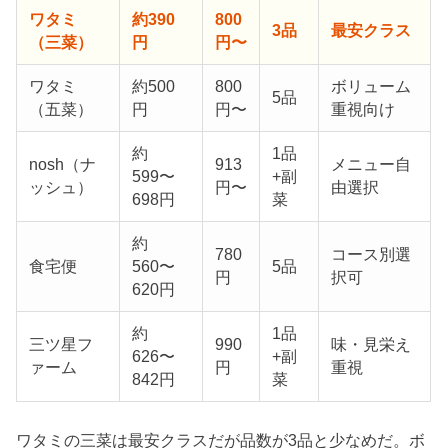
ワタミ
約390
800
3品
最安クラス
（三菜）
円
円〜
ワタミ
約500
800
ボリューム
5品
（五菜）
円
円〜
重視向け
約
1品
nosh（ナ
913
メニュー自
599〜
+副
ッシュ）
円〜
由選択
698円
菜
約
780
コース別選
食宅便
560〜
5品
円
択可
620円
約
1品
三ツ星フ
990
味・見栄え
626〜
+副
ァーム
円
重視
842円
菜
ワタミの三菜は最安クラスだが品数が3品と少なめだ。ボ