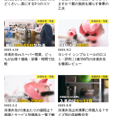
どくさい…楽にする5つのコツ
ますか？親の負担を減らす食事の
工夫
冷凍弁当・宅食
冷凍弁当・宅食
2025.4.30
2025.11.3
冷凍弁当vsスーパー惣菜、どっ
ヨシケイ シンプルミールの口コ
ちがお得？価格・栄養・時間で比
ミ・評判｜1食350円の冷凍弁当
較
を徹底レビュー
冷凍弁当・宅食
冷凍弁当・宅食
2025.5.2
2025.8.13
冷凍弁当の1食あたりの値段は？
冷凍弁当は冷凍庫に何個入る？サ
相場とサービス別価格を一覧で解
イズ別の収納数目安