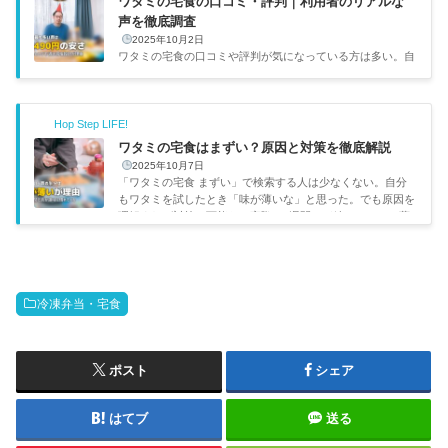
ワタミの宅食の口コミ・評判｜利用者のリアルな
声を徹底調査
2025年10月2日
ワタミの宅食の口コミや評判が気になっている方は多い。自
分も祖母にワタミの宅食を勧めた経験があるので、このサー
ビスには親近感がある。冷蔵タイプで毎日届く宅配弁当で、
特に高齢者からの支持が厚い。実際の利用者の口コミをもと
Hop Step LIFE!
に、良い点・悪い点を整理する。ワタミの宅食の基本情報居
酒屋チェーンで知られるワタミグループが運営する宅配弁当
ワタミの宅食はまずい？原因と対策を徹底解説
サービスだ。冷凍ではなく冷蔵タイプなので、電子レンジで
2025年10月7日
温めるだけですぐに食べられる。冷蔵タイプ（毎日届く）自
「ワタミの宅食 まずい」で検索する人は少なくない。自分
社スタッフによる手渡し配達（見守りサービス付き）管理栄
もワタミを試したとき「味が薄いな」と思った。でも原因を
養士監修の...
理解すれば対策は可能だ。実際に2週間ほど続けてみて、薄
味に慣れた後は「これくらいがちょうどいいかも」と感じる
ようになった。まずいと感じる原因を3つに分解して、それ
ぞれ具体的な対策を紹介する。「まずい」と言われる原因と
対策原因と対策の一覧原因口コミ割合なぜそうなるか対策味
が薄い約50%減塩設計（塩分1食2.0〜3.0g）醤油・ポン酢を
冷凍弁当・宅食
少量／2〜3週間で慣れる冷めている約25%冷蔵タイプで常
温〜やや冷めた状態...
ポスト
シェア
はてブ
送る