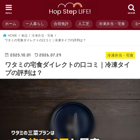
menu
search
ホーム
一人暮らし
合宿免許
人工芝
冷凍弁当・宅食
ミ
HOME
食品
冷凍弁当・宅食
ワタミの宅食ダイレクトの口コミ｜冷凍タイプの評判は？
2025.10.01
2026.07.29
冷凍弁当・宅食
ワタミの宅食ダイレクトの口コミ｜冷凍タイ
プの評判は？