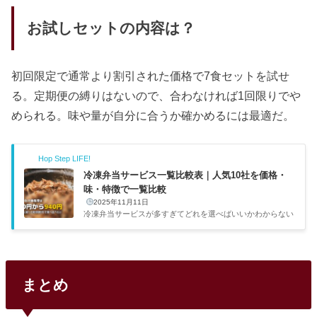
お試しセットの内容は？
初回限定で通常より割引された価格で7食セットを試せ
る。定期便の縛りはないので、合わなければ1回限りでや
められる。味や量が自分に合うか確かめるには最適だ。
Hop Step LIFE!
冷凍弁当サービス一覧比較表｜人気10社を価格・
味・特徴で一覧比較
2025年11月11日
冷凍弁当サービスが多すぎてどれを選べばいいかわからない
——そんな人のために、主要10社の基本情報を一覧で整理し
た。価格帯は1食390円〜940円と2倍以上の差があり、味・
メニュー数・解約条件もサービスごとにかなり違う。目的に
合った2〜3社に絞って初回割引で食べ比べるのが、一番確実
な選び方だ。出典：nosh（ナッシュ）公式サイト主要4社の
まとめ
早見比較10社の中でも利用者数が多く、初めての人に選ばれ
やすい4社を比較した。コスパとメニュー数のバランスではn
oshが一歩リードしている。サービス1食あたり送料メニュ