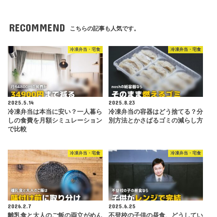
RECOMMEND
こちらの記事も人気です。
冷凍弁当・宅食
冷凍弁当・宅食
2025.5.14
2025.8.23
冷凍弁当は本当に安い？一人暮ら
冷凍弁当の容器はどう捨てる？分
しの食費を月額シミュレーション
別方法とかさばるゴミの減らし方
で比較
冷凍弁当・宅食
冷凍弁当・宅食
2026.2.7
2025.6.25
離乳食と大人のご飯の両立がめん
不登校の子供の昼食、どうしてい