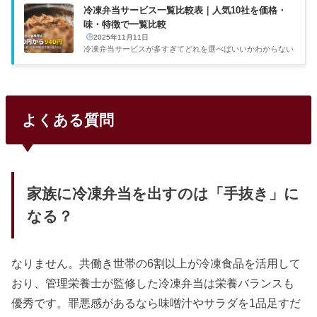
冷凍弁当サービス一覧比較表｜人気10社を価格・
味・特徴で一覧比較
2025年11月11日
冷凍弁当サービスが多すぎてどれを選べばいいかわからない
——そんな人のために、主要10社の基本情報を一覧で整理し
た。価格帯は1食390円〜940円と2倍以上の差があり、味・
メニュー数・解約条件もサービスごとにかなり違う。目的に
合った2〜3社に絞って初回割引で食べ比べるのが、一番確実
な選び方だ。出典：nosh（ナッシュ）公式サイト主要4社の
よくある質問
早見比較10社の中でも利用者数が多く、初めての人に選ばれ
やすい4社を比較した。コスパとメニュー数のバランスではn
oshが一歩リードしている。サービス1食あたり送料メニュ
ー数特徴nosh462円...
家族に冷凍弁当を出すのは「手抜き」に
なる？
なりません。共働き世帯の6割以上が冷凍食品を活用して
おり、管理栄養士が監修した冷凍弁当は栄養バランスも
優秀です。罪悪感があるなら味噌汁やサラダを1品足すだ