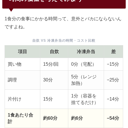
1食分の食事にかかる時間って、意外とバカにならないん
ですよね。
自炊 VS 冷凍弁当の時間・コスト比較
項目
自炊
冷凍弁当
差
買い物
15分/回
0分（宅配）
−15分
5分（レンジ
調理
30分
−25分
加熱）
1分（容器を
片付け
15分
−14分
捨てるだけ）
1食あたり合
約60分
約6分
−54分
計