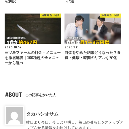
を解説
ス3選
冷凍弁当・宅食
冷凍弁当・宅食
2025.10.14
2026.1.2
三ツ星ファームの料金・メニュー
自炊をやめた結果どうなった？食
を徹底解説｜100種超の全メニュ
費・健康・時間のリアルな変化
ーから選べ…
ABOUT
この記事をかいた人
タカハシオサム
昨日より今日、今日より明日、毎日の暮らしをステップア
ップさせる情報をお届けしていきます。