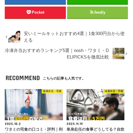
Pocket
feedly
安いミールキットおすすめ4選｜1食300円台から使
える
冷凍弁当おすすめランキング5選｜nosh・ワタミ・D
ELIPICKSを徹底比較
RECOMMEND
こちらの記事も人気です。
冷凍弁当・宅食
冷凍弁当・宅食
2025.10.2
2025.11.19
ワタミの宅食の口コミ・評判｜利
単身赴任の食事どうしてる？自炊