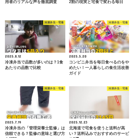
用者のリアルな声を徹底調査
2割の現実と宅食で変わる毎日
冷凍弁当・宅食
冷凍弁当・宅食
2025.8.12
2025.5.20
冷凍弁当で品数が多いのは？1食
コンビニ弁当を毎日食べるのをや
あたりの品数で比較
めたい！一人暮らしの食生活改善
ガイド
冷凍弁当・宅食
冷凍弁当・宅食
2025.7.19
2025.12.23
冷凍弁当の「管理栄養士監修」は
北海道で宅食を使うと送料が高
信頼できる？監修の意味と選び方
い？送料込みでおすすめのサービ