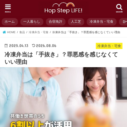
menu
search
ホーム
一人暮らし
合宿免許
人工芝
冷凍弁当・宅食
ミ
HOME
食品
冷凍弁当・宅食
冷凍弁当は「手抜き」？罪悪感を感じなくていい理由
2025.04.13
2026.08.06
冷凍弁当・宅食
冷凍弁当は「手抜き」？罪悪感を感じなくて
いい理由