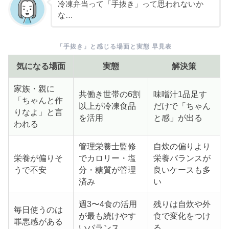
冷凍弁当って「手抜き」って思われないか
な…
「手抜き」と感じる場面と実態 早見表
気になる場面
実態
解決策
家族・親に
共働き世帯の6割
味噌汁1品足す
「ちゃんと作
以上が冷凍食品
だけで「ちゃん
りなよ」と言
を活用
と感」が出る
われる
管理栄養士監修
自炊の偏りより
栄養が偏りそ
でカロリー・塩
栄養バランスが
うで不安
分・糖質が管理
良いケースも多
済み
い
週3〜4食の活用
残りは自炊や外
毎日使うのは
が最も続けやす
食で変化をつけ
罪悪感がある
いバランス
る