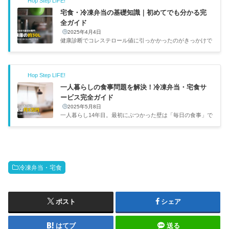
Hop Step LIFE!
宅食・冷凍弁当の基礎知識｜初めてでも分かる完
全ガイド
2025年4月4日
健康診断でコレステロール値に引っかかったのがきっかけで
冷凍弁当を使い始めて、気づけばもう3年以上。nosh、食宅
便、ワタミと渡り歩いてきた。その経験を踏まえて、「宅食
って何？」「自分に合うサービスはどれ？」という疑問に答
Hop Step LIFE!
えるガイドをまとめる。出典：nosh（ナッシュ）公式サイ
トタイプ調理1食コスト保存向いてる人冷凍弁当レンジ5分4
一人暮らしの食事問題を解決！冷凍弁当・宅食サ
00〜700円数ヶ月一人暮らし・共働き・ストック派冷蔵弁当
ービス完全ガイド
そのまま or レンジ400〜600円当日〜翌日高齢者・毎日届け
2025年5月8日
てほしい人ミールキット自分で調理（15〜20分）600〜900
一人暮らし14年目。最初にぶつかった壁は「毎日の食事」で
円1〜3日料理を楽し...
した。大学時代は居酒屋バイトの賄いで凌いでいましたが、
フリーランスになってからはコンビニとUberEats漬け。食
費は月6万円超え、健康診断でコレステロール値に引っかか
る。そこから冷凍弁当に出会って3年以上。今では生活に欠
かせない存在になっています。サービス1食あたり特徴こん
冷凍弁当・宅食
な人向けワタミの宅食ダイレクト390円〜14年連続売上No.
1・定期なら送料無料コスパ重視nosh（ナッシュ）620円〜6
0種類以上・糖質30g以下・nosh club割引メニューの豊富さ
重視DELIPICKS637円〜...
ポスト
シェア
はてブ
送る