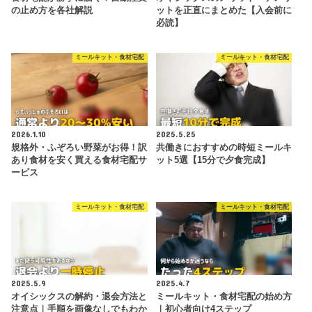
の止め方を各社解説
ットを正直にまとめた【入会前に
必読】
ミールキット・食材宅配
ミールキット・食材宅配
2026.1.10
2025.5.25
規格外・ふぞろい野菜がお得！訳
共働きにおすすめの時短ミールキ
あり食材を安く買える食材宅配サ
ット5選【15分で夕食完成】
ービス
ミールキット・食材宅配
ミールキット・食材宅配
2025.5.9
2025.4.7
オイシックスの解約・退会方法と
ミールキット・食材宅配の始め方
注意点｜手順を画像なしでもわか
｜初心者向け4ステップ