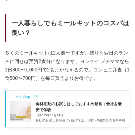
一人暮らしでもミールキットのコスパは
良い？
多くのミールキットは2人前〜ですが、残りを翌日のラン
チに回せば実質2食分になります。ヨシケイ プチママなら
1日800〜1,000円で2食まかなえるので、コンビニ弁当（1
食500〜700円）を毎日買うよりお得です。
Hop Step LIFE!
食材宅配のお試しはしごおすすめ順番｜全社を最
安で体験
2025年10月24日
各社のお試しを順番に利用すれば、約2〜3週間分の食事を格
安で確保しつつ自分に合うサービスが見つかります。コスパ
重視の僕としてはこのやり方がかなりおすすめです。実は姉