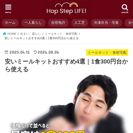
menu
search
ホーム
一人暮らし
合宿免許
人工芝
冷凍弁当・宅食
ミ
HOME
住まい、暮らし
ミールキット・食材宅配
安いミールキットおすすめ4選｜1食300円台から使える
2025.04.15
2026.08.06
ミールキット・食材宅配
安いミールキットおすすめ4選｜1食300円台か
ら使える