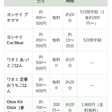
たり
時間
約
5日間半額（1
ヨシケイ プ
約20
400〜
無料
食約300
チママ
分
500円
円〜）
約
約
ヨシケイ
450〜
無料
15〜
5日間半額
Cut Meal
550円
20分
約
ワタミ あっ!
無料
約15
500〜
—
とごはん
※
分
600円
ワタミ 定番
約
無料
約20
おうちごは
500〜
—
※
分
ん
600円
Oisix Kit
約
200
約20
1,980円（送
Oisix（参
700〜
円〜
分
料無料）