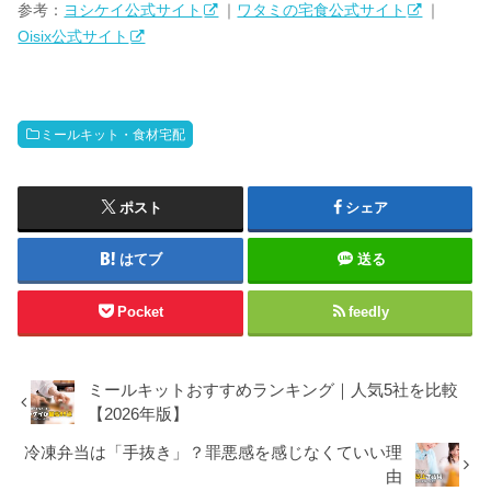
参考：
ヨシケイ公式サイト
｜
ワタミの宅食公式サイト
｜
Oisix公式サイト
ミールキット・食材宅配
ポスト
シェア
はてブ
送る
Pocket
feedly
ミールキットおすすめランキング｜人気5社を比較
【2026年版】
冷凍弁当は「手抜き」？罪悪感を感じなくていい理
由