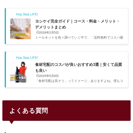
の価格で比較しています。サービス運営1食あたり（1人分）
送料調理時間お...
Hop Step LIFE!
ヨシケイ完全ガイド｜コース・料金・メリット・
デメリットまとめ
2026年2月5日
ミールキットを色々調べていく中で、「送料無料でコスパ最
強」との口コミが目立ったのがヨシケイだった。創業40年以
上の歴史がある老舗で、毎日その日に使う食材が届くスタイ
ル（ヨシケイ公式サイト）。気になって調べてみたら、かな
Hop Step LIFE!
り使い勝手がよさそうだったので、この記事でヨシケイのコ
ース・料金・メリット・デメリットをまとめた。出典：ヨシ
食材宅配のコスパが良いおすすめ3選｜安くて品質
ケイ公式サイトコースジャンル調理時間1食目安（2人用）お
も良い
すすめな人カットミール家庭料理10〜15分約600〜700円料
2025年5月9日
理初心者・超時短派プチママ家庭料理約20分約550〜650円
「食材宅配は高そう」ってイメージ、ありますよね。僕もコ
子育て世帯・取...
スパ重視で調べてから買うタイプなので、この点はかなり気
になってました。姉の家庭でもいくつかサービスを試してい
て、その感想も聞きながら調べてみたら、価格と品質のバラ
ンスが良いサービスがちゃんとあったので紹介します。サー
ビス1食あたり送料向いている人ショクブン400円〜無料東
よくある質問
海エリア・毎日受取OKコープ自然派400円〜198円〜（条件
で無料）子育て世帯・有機志向らでぃっしゅぼーや600円〜
自社便無料・ヤマト900円品質重視・少人数世帯今回は「安
いだけじゃなく、...