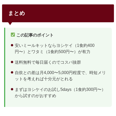
が3人の子育てをしながら全社はしごした経験があるので、
その実体験をもとにベストな順番をまとめました。お試しは
しごがおすすめな理由…ちょっと不安だなぁお試しはしごが
まとめ
おすすめな理由各社のお試しは正規価格の50〜76%オフで1
人1回限定。全社試せば最小コストで全サービスを比較体験
できます。5社のお試しセット比較一覧サービスお試し価格
通常価格相当割引...
この記事のポイント
安いミールキットならヨシケイ（1食約400
円〜）とワタミ（1食約500円〜）が有力
送料無料で毎日届くのでコスパ抜群
自炊との差は月4,000〜5,000円程度で、時短メリ
ットを考えれば十分元がとれる
まずはヨシケイのお試し5days（1食約300円〜）
から試すのがおすすめ