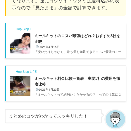
くなります。逆にヨシケイ・ワタミは送料込みの表
示なので「見たまま」の金額で計算できます。
Hop Step LIFE!
ミールキットのコスパ最強はどれ？おすすめ3社を
比較
2025年4月15日
「安いだけじゃなく、味も量も満足できるコスパ最強のミー
ルキットはどれ？」って、コスパ重視の僕としてはめちゃく
ちゃ気になるテーマです。姉が子育て中にミールキットを使
い始めて「スーパーで買い物するより結果的に安い月もあ
Hop Step LIFE!
る」と言っていたのがきっかけで調べてみました。価格・
味・ボリューム・時短効果を総合的に見て、コスパ最強のミ
ミールキット料金比較一覧表｜主要5社の費用を徹
ールキットを3社ピックアップしてみました。ミールキット
底比較
って便利だけど「結局高くない？」と感じる方も多いはず。
2025年4月23日
でも送料や調理時間まで含めたトータルコストで考えると、
「ミールキットって結局いくらかかるの？」ってのは気にな
むしろスーパーで...
るところですよね。僕もコスパ重視で調べてから買うタイプ
なので、1食あたりの料金・送料・月額費用を主要5サービス
で比較してみました。一人暮らしや共働き世帯で食費を把握
しておきたい方は、参考にしてみてください。ミールキット
まとめのコツがわかってスッキリした！
って1食いくらくらいかかるの？ミールキット主要5サービス
の料金比較一覧表2人前で注文した場合の1食あたり（1人
分）の料金目安です。初回お試し価格ではなく、通常利用時