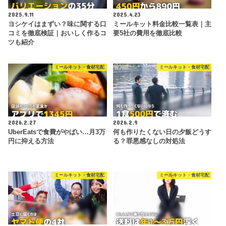
2025.9.11
2025.4.23
ヨシケイはまずい？味に関する口
ミールキット料金比較一覧表｜主
コミを徹底検証｜おいしく作るコ
要5社の費用を徹底比較
ツも紹介
ミールキット・食材宅配
ミールキット・食材宅配
2026.2.27
2026.2.9
UberEatsで食費がやばい…月3万
何も作りたくない日の夕飯どうす
円に抑える方法
る？罪悪感なしの対処法
ミールキット・食材宅配
ミールキット・食材宅配