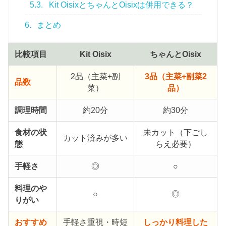
5.3.
Kit OisixとちゃんとOisixは併用できる？
6.
まとめ
比較項目
Kit Oisix
ちゃんとOisix
2品（主菜+副
3品（主菜+副菜2
品数
菜）
品）
調理時間
約20分
約30分
食材の状
未カット（下ごし
カット済みが多い
態
らえ必要）
手軽さ
◎
○
料理のや
○
◎
りがい
おすすめ
手軽さ重視・時短
しっかり料理した