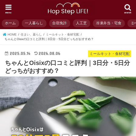
menu
search
ホーム
一人暮らし
合宿免許
人工芝
冷凍弁当・宅食
ミ
HOME
住まい、暮らし
ミールキット・食材宅配
ちゃんとOisixの口コミと評判｜3日分・5日分どっちがおすすめ？
2025.05.14
2026.08.06
ミールキット・食材宅配
ちゃんとOisixの口コミと評判｜3日分・5日分
どっちがおすすめ？