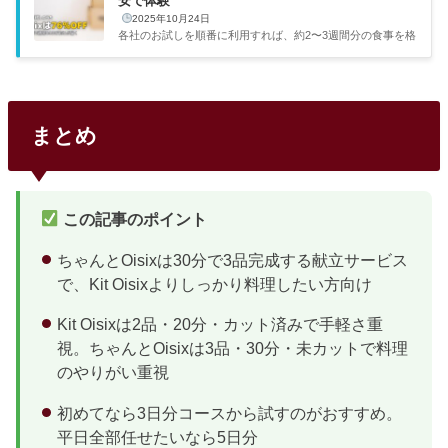
安で体験
2025年10月24日
各社のお試しを順番に利用すれば、約2〜3週間分の食事を格
安で確保しつつ自分に合うサービスが見つかります。コスパ
重視の僕としてはこのやり方がかなりおすすめです。実は姉
が3人の子育てをしながら全社はしごした経験があるので、
その実体験をもとにベストな順番をまとめました。お試しは
しごがおすすめな理由…ちょっと不安だなぁお試しはしごが
まとめ
おすすめな理由各社のお試しは正規価格の50〜76%オフで1
人1回限定。全社試せば最小コストで全サービスを比較体験
できます。5社のお試しセット比較一覧サービスお試し価格
通常価格相当割引...
この記事のポイント
ちゃんとOisixは30分で3品完成する献立サービス
で、Kit Oisixよりしっかり料理したい方向け
Kit Oisixは2品・20分・カット済みで手軽さ重
視。ちゃんとOisixは3品・30分・未カットで料理
のやりがい重視
初めてなら3日分コースから試すのがおすすめ。
平日全部任せたいなら5日分