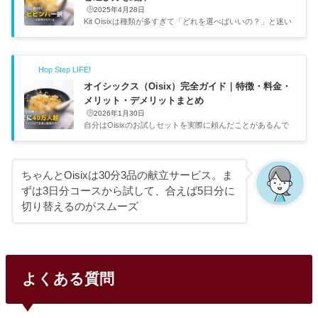
2025年4月28日
Kit Oisixは種類が多すぎて「どれを選べばいいの？」と迷い
ますよね。自分がお試しセットで食べたビビンバが印象的だ
ったので、人気ランキングやカテゴリ別のおすすめ、選び方
のポイントをまとめてみました。カテゴリ代表メニュー調理
Hop Step LIFE!
時間おすすめな人定番おかずビビンバ・肉じゃが20分迷った
らまずここから。家族向け超時短（超ラクKit）レンジ・湯煎
オイシックス（Oisix）完全ガイド｜特徴・料金・
系10分忙しい日の救世主。包丁不要シェフ監修賛否両論・笠
メリット・デメリットまとめ
原シェフコラボ20〜30分本格派。週末のちょっと贅沢な食
2026年1月30日
卓に子ども向けキッズOK表示メニュー15〜20分子どもが食
自分はOisixのお試しセットを実際に頼んだことがあるんで
べやすい味付...
すが、正直なところ「これは人気になるわ」と納得しまし
た。オイシックス（Oisix）は有機野菜や無添加食品にこだ
わった食材宅配サービスで、特にKit Oisix（ミールキット）
は20分で主菜＋副菜が完成するという手軽さ。この記事で
ちゃんとOisixは30分3品の献立サービス。ま
は、オイシックスの特徴・料金・メリット・デメリットをざ
ずは3日分コースから試して、合えば5日分に
っくりまとめつつ、もっと詳しく知りたい方向けに個別記事
切り替えるのがスムーズ
へのリンクも載せています。詳しくはOisix（オイシック
ス）公式サイトをご覧ください。項目内容サービス名Oisix
（オイシックス）運営...
よくある質問