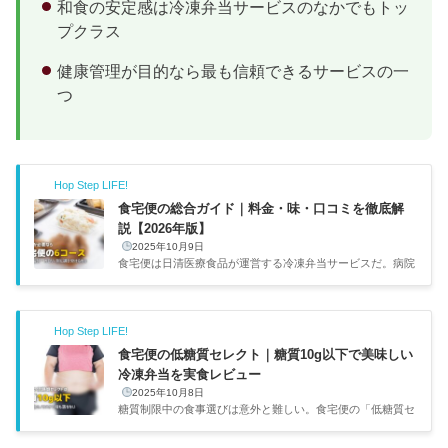
和食の安定感は冷凍弁当サービスのなかでもトッ
プクラス
健康管理が目的なら最も信頼できるサービスの一
つ
Hop Step LIFE!
食宅便の総合ガイド｜料金・味・口コミを徹底解
説【2026年版】
2025年10月9日
食宅便は日清医療食品が運営する冷凍弁当サービスだ。病院
給食40年以上のノウハウが詰まっていて、特に制限食の充実
度は業界トップクラス。自分はnoshをメインで使っている
が、制限食が必要な人には食宅便をおすすめする。自分が食
Hop Step LIFE!
宅便を試したのは、noshを半年くらい使った後のこと。
「他の冷凍弁当ってどうなんだろう」と気になって注文して
食宅便の低糖質セレクト｜糖質10g以下で美味しい
みたのがきっかけだった。味付けが和食寄りで優しく、品数
冷凍弁当を実食レビュー
も多いので食事の満足感はかなり高かった。基本情報運営：
2025年10月8日
日清医療食品（病院給食シェアNo.1）メニュー：約400種以
糖質制限中の食事選びは意外と難しい。食宅便の「低糖質セ
上1食5品（主菜1＋...
レクト」は1食あたり糖質10g以下に抑えた冷凍弁当で、本
格的な糖質制限に対応している。自分もnoshの糖質30g以下