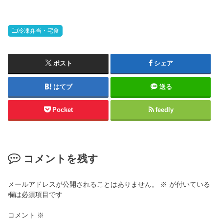
で食事管理していた時期があるが、食宅便はさらに厳しい10
g以下。実際に何食か試してみたので、味やボリューム感、
他社との違いをまとめた。低糖質セレクトの基本情報1食あ
冷凍弁当・宅食
たり糖質：10g以下カロリー：約200〜300kcal価格：7食 3,9
20円（1食約560円）送料：都度780円、定期390円セット：
A〜Gの7セット（計49メニュー）おまかせコースと同価格で
糖質10g以下。追加料...
ポスト
シェア
はてブ
送る
Pocket
feedly
コメントを残す
メールアドレスが公開されることはありません。
※
が付いている
欄は必須項目です
コメント
※