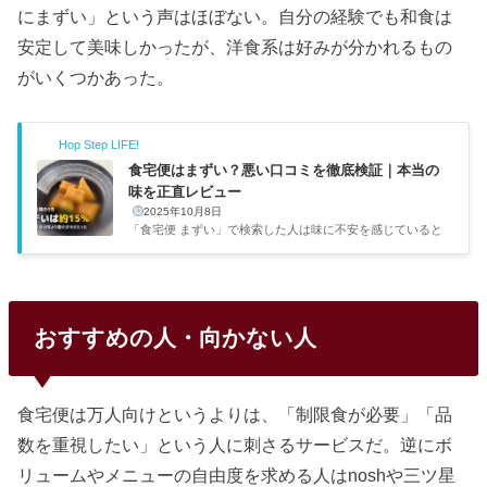
にまずい」という声はほぼない。自分の経験でも和食は
安定して美味しかったが、洋食系は好みが分かれるもの
がいくつかあった。
Hop Step LIFE!
食宅便はまずい？悪い口コミを徹底検証｜本当の
味を正直レビュー
2025年10月8日
「食宅便 まずい」で検索した人は味に不安を感じていると
思う。結論から言うと、全体的にまずいということはない。
ただ400種以上あるので好みが分かれるメニューはある。自
分もnoshの次に食宅便を約3か月間使っていたので、実食経
験を交えて検証する。「まずい」と言われる理由量が少なく
て物足りない実は味ではなく量への不満が「まずい」につな
おすすめの人・向かない人
がるケースが多い。おかずのみでご飯なしなので、おかずだ
けだと物足りなく感じる。特に20〜30代の男性だと「え、
これだけ？」と感じる量だ。自分も最初はそう思った。ただ
しご飯を茶碗1杯...
食宅便は万人向けというよりは、「制限食が必要」「品
数を重視したい」という人に刺さるサービスだ。逆にボ
リュームやメニューの自由度を求める人はnoshや三ツ星