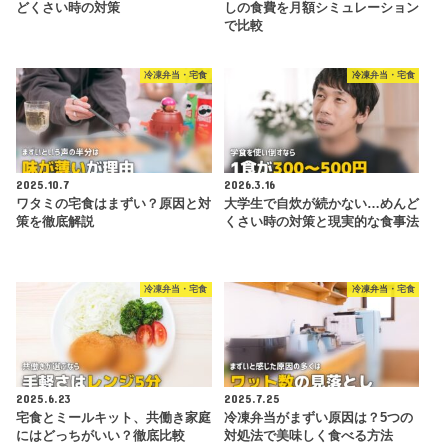
どくさい時の対策
しの食費を月額シミュレーション
で比較
冷凍弁当・宅食
冷凍弁当・宅食
2025.10.7
2026.3.16
ワタミの宅食はまずい？原因と対
大学生で自炊が続かない…めんど
策を徹底解説
くさい時の対策と現実的な食事法
冷凍弁当・宅食
冷凍弁当・宅食
2025.6.23
2025.7.25
宅食とミールキット、共働き家庭
冷凍弁当がまずい原因は？5つの
にはどっちがいい？徹底比較
対処法で美味しく食べる方法