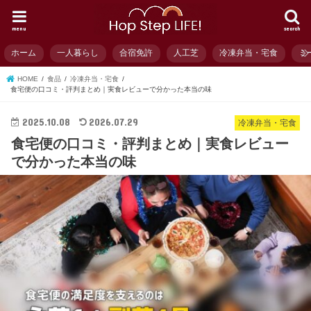
menu
search
ホーム
一人暮らし
合宿免許
人工芝
冷凍弁当・宅食
ミ
HOME
食品
冷凍弁当・宅食
食宅便の口コミ・評判まとめ｜実食レビューで分かった本当の味
2025.10.08
2026.07.29
冷凍弁当・宅食
食宅便の口コミ・評判まとめ｜実食レビュー
で分かった本当の味