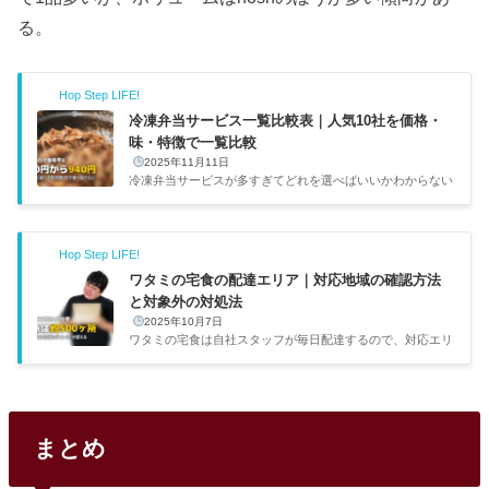
る。
Hop Step LIFE!
冷凍弁当サービス一覧比較表｜人気10社を価格・
味・特徴で一覧比較
2025年11月11日
冷凍弁当サービスが多すぎてどれを選べばいいかわからない
——そんな人のために、主要10社の基本情報を一覧で整理し
た。価格帯は1食390円〜940円と2倍以上の差があり、味・
メニュー数・解約条件もサービスごとにかなり違う。目的に
Hop Step LIFE!
合った2〜3社に絞って初回割引で食べ比べるのが、一番確実
な選び方だ。出典：nosh（ナッシュ）公式サイト主要4社の
ワタミの宅食の配達エリア｜対応地域の確認方法
早見比較10社の中でも利用者数が多く、初めての人に選ばれ
と対象外の対処法
やすい4社を比較した。コスパとメニュー数のバランスではn
2025年10月7日
oshが一歩リードしている。サービス1食あたり送料メニュ
ワタミの宅食は自社スタッフが毎日配達するので、対応エリ
ー数特徴nosh462円...
アが限られている。自分が祖母に勧めたときもまず「エリア
内か？」を確認した。配達エリアの調べ方と、対象外だった
場合の対処法をまとめる。配達エリアの確認方法ワタミの宅
食公式サイトにアクセスし、「お届け先」に郵便番号を入力
すれば配達可能かどうかが表示される。全国約500ヶ所の営
まとめ
業所を展開しており、都市部はほぼカバーしている。自分の
住んでいる名古屋市も問題なく対応していた。ただし同じ市
区町村でも山間部や郊外だと対象外になることがあるので、