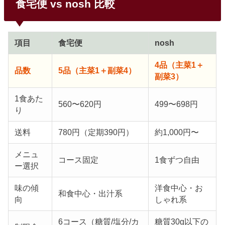
食宅便 vs nosh 比較
項目
食宅便
nosh
4品（主菜1＋
品数
5品（主菜1＋副菜4）
副菜3）
1食あた
560〜620円
499〜698円
り
送料
780円（定期390円）
約1,000円〜
メニュ
コース固定
1食ずつ自由
ー選択
味の傾
洋食中心・お
和食中心・出汁系
向
しゃれ系
6コース（糖質/塩分/カ
糖質30g以下の