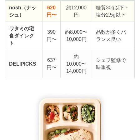
nosh（ナッ
620
約12,000
糖質30g以下・
シュ）
円〜
円
塩分2.5g以下
ワタミの宅
390
約8,000〜
品数が多くバ
食ダイレク
円〜
10,000円
ランス良い
ト
約
637
シェフ監修で
DELIPICKS
10,000〜
円〜
味重視
14,000円