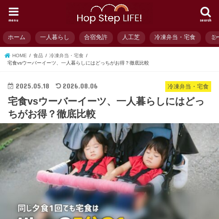
menu
search
ホーム
一人暮らし
合宿免許
人工芝
冷凍弁当・宅食
ミ
HOME
食品
冷凍弁当・宅食
宅食vsウーバーイーツ、一人暮らしにはどっちがお得？徹底比較
2025.05.18
2026.08.06
冷凍弁当・宅食
宅食vsウーバーイーツ、一人暮らしにはどっ
ちがお得？徹底比較