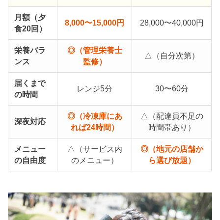
月額（夕
8,000〜15,000円
28,000〜40,000円
食20回）
栄養バラ
◎（管理栄養士
△（自分次第）
ンス
監修）
届くまで
レンジ5分
30〜60分
の時間
◎（冷凍庫にあ
△（配達員不足の
深夜対応
れば24時間）
時間帯あり）
メニュー
△（サービス内
◎（地元の店舗か
の自由度
のメニュー）
ら選び放題）