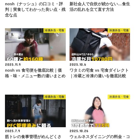
nosh（ナッシュ）の口コミ・評
新社会人で自炊が続かない…食生
判｜実食してわかった良い点・残
活の乱れを立て直す方法
念な点
冷凍弁当・宅食
冷凍弁当・宅食
2025.11.9
2025.10.6
nosh vs 食宅便を徹底比較｜価
ワタミの宅食 vs 宅食ダイレクト
格・味・メニュー数の違いまとめ
｜冷蔵と冷凍の違いを徹底比較
冷凍弁当・宅食
冷凍弁当・宅食
2025.7.9
2025.10.26
筋トレの食事管理がめんどくさ
ウェルネスダイニングの料金・コ