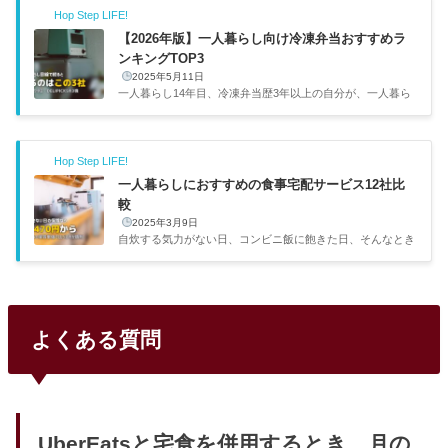
Hop Step LIFE!
は本当に現実的な解決策です。食事パターン月額目安手間特
徴外食中心6〜10万円◎深夜のUberEatsで出費膨張しがちコ
【2026年版】一人暮らし向け冷凍弁当おすすめラ
ンビニ弁当中心4〜6万円○揚げ物偏重・栄養バランス△冷凍
ンキングTOP3
弁当中心3〜5万円◎レンジ5分・栄養管理◎・深夜注文不要
2025年5月11日
自炊中心2〜3万円×最安だが時間と手間がかかる一人暮らし
一人暮らし14年目、冷凍弁当歴3年以上の自分が、一人暮ら
の食費の平均ってどの...
しで本当に使いやすいサービスを3つに絞って紹介します。
数ある宅食サービスの中から「一人暮らし目線」で厳選しま
した。選定基準は「1食あたりの価格」「メニューの豊富
Hop Step LIFE!
さ」「一人暮らしでの使いやすさ（配送の柔軟性・冷凍庫へ
の収まり）」の3点です。実際に3年以上使い続けてきたリア
一人暮らしにおすすめの食事宅配サービス12社比
ルな感想をお伝えするので、サービス選びの参考にしてもら
較
えると嬉しいです。サービス1食あたり送料メニュー数こん
2025年3月9日
な人向けnosh（ナッシュ）620円〜913円〜60種類以上メニ
自炊する気力がない日、コンビニ飯に飽きた日、そんなとき
ューを自分で選びた...
に頼りになるのが食事宅配サービスです。僕自身、noshと
食宅便を実際に使っていて、「自炊できない日の保険」とし
て冷凍庫に常備しています。ただ、サービスの数が多すぎて
どれを選べばいいかわからないという声もよく聞くので、一
人暮らし目線で12社を3タイプに分けて整理してみました。
よくある質問
出典：nosh（ナッシュ）公式サイト食事宅配って種類が多
すぎてどれを選べばいいの？一人暮らし向け食事宅配12社の
比較テーブルまず全体像を把握するために、12社を3タイプ
に分けた比較テー...
UberEatsと宅食を併用するとき、月の