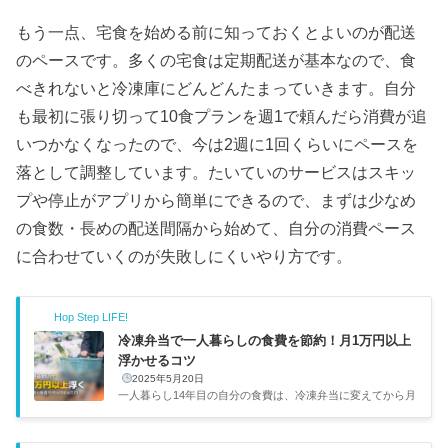
もう一点、宅食を始める前に知っておくとよいのが配送
のペースです。多くの宅食は定期配送が基本なので、食
べきれないと冷凍庫にどんどんたまっていきます。自分
も最初に張り切って10食プランを週1で頼んだら消費が追
いつかなくなったので、今は2週に1回くらいにペースを
落として調整しています。たいていのサービスはスキッ
プや停止がアプリから簡単にできるので、まずは少なめ
の食数・長めの配送間隔から始めて、自分の消費ペース
に合わせていくのが失敗しにくいやり方です。
Hop Step LIFE!
冷凍弁当で一人暮らしの食費を節約！月1万円以上
浮かせるコツ
2025年5月20日
一人暮らし14年目の自分の食費は、冷凍弁当に変えてから月
3万円前後で安定しています。UberEats漬けだった時代は月
6万円超えだったので、年間36万円以上の節約。「自炊はめ
んどうだけど食費は抑えたい」という人にとって、冷凍弁当