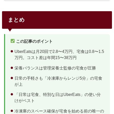
た。価格帯は1食390円〜940円と2倍以上の差があり、味・
メニュー数・解約条件もサービスごとにかなり違う。目的に
合った2〜3社に絞って初回割引で食べ比べるのが、一番確実
な選び方だ。出典：nosh（ナッシュ）公式サイト主要4社の
まとめ
早見比較10社の中でも利用者数が多く、初めての人に選ばれ
やすい4社を比較した。コスパとメニュー数のバランスではn
oshが一歩リードしている。サービス1食あたり送料メニュ
ー数特徴nosh462円...
この記事のポイント
UberEatsは月20回で2.8〜4万円、宅食は0.8〜1.5
万円。コスト差は年間15〜38万円
栄養バランスは管理栄養士監修の宅食が圧勝
日常の手軽さも「冷凍庫からレンジ5分」の宅食
が上
「日常は宅食、特別な日はUberEats」の使い分
けがベスト
冷凍庫のスペース確保が宅食を始める前の唯一の