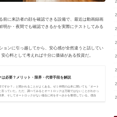
る前に来訪者の顔を確認できる設備で、最近は動画録画
鮮明か・夜間でも確認できるかを実際にテストしてみる
ションに引っ越してから、安心感が全然違うと話してい
がるが、安心料として考えれば十分に価値がある投資だ。
クは必要？メリット・限界・代替手段を解説
須ですか？」と聞かれることがよくある。ゼミ仲間の山本に聞いても「オート
と言っていた。ただ、調べてみるとオートロックは万能ではないことがわかっ
限界、そしてオートロックがない場合に何をすべきかを整理している。僕自
ク付き物件に住んでいるけど、引っ越してきた当初は「これで安心だ」と思って
ックだけでは足りないと感じる場面が結...