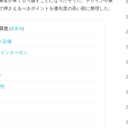
審者が来て引っ越すことになったそうだ。デザインや家
で押さえるべきポイントを優先度の高い順に整理した。
目次
[
非表示
]
ィ設備
きインターホン
認
ト
全性