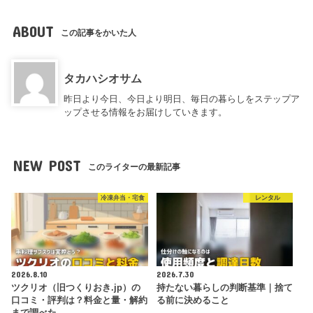
ABOUT
この記事をかいた人
タカハシオサム
昨日より今日、今日より明日、毎日の暮らしをステップア
ップさせる情報をお届けしていきます。
NEW POST
このライターの最新記事
冷凍弁当・宅食
レンタル
2026.8.10
2026.7.30
ツクリオ（旧つくりおき.jp）の
持たない暮らしの判断基準｜捨て
口コミ・評判は？料金と量・解約
る前に決めること
まで調べた