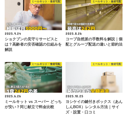
ミールキット・食材宅配
ミールキット・食材宅配
2025.9.24
2025.8.26
ショクブンの見守りサービスと
コープ自然派の手数料を解説｜個
は？高齢者の安否確認の仕組みを
配とグループ配送の違いと節約法
解説
ミールキット・食材宅配
ミールキット・食材宅配
2025.6.26
2025.10.25
ミールキット vs スーパー どっち
ヨシケイの鍵付きボックス（あん
が安い？同じ献立で料金比較
しんBOX）レンタル方法｜サイ
ズ・設置・口コミ