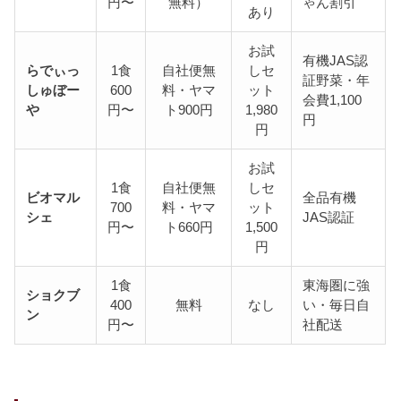
円〜
無料）
ゃん割引
あり
お試
有機JAS認
らでぃっ
1食
自社便無
しセ
証野菜・年
しゅぼー
600
料・ヤマ
ット
会費1,100
や
円〜
ト900円
1,980
円
円
お試
1食
自社便無
しセ
ビオマル
全品有機
700
料・ヤマ
ット
シェ
JAS認証
円〜
ト660円
1,500
円
1食
東海圏に強
ショクブ
400
無料
なし
い・毎日自
ン
円〜
社配送