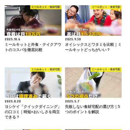
ミールキット・食材宅配
ミールキット・食材宅配
2025.10.6
2025.9.30
ミールキットと外食・テイクアウ
オイシックスとワタミを比較｜ミ
トのコスパを徹底比較
ールキットどっちがいい？
ミールキット・食材宅配
ミールキット・食材宅配
2025.8.20
2025.5.7
ヨシケイ「クイックダイニング」
失敗しない食材宅配の選び方｜5
の口コミ｜時短×おいしさを両立
つのポイントを解説
できる？