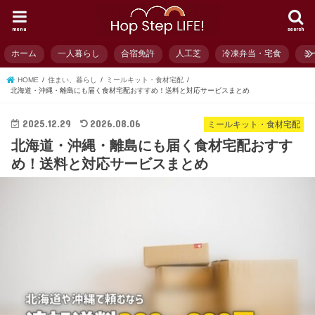
menu
search
ホーム
一人暮らし
合宿免許
人工芝
冷凍弁当・宅食
ミ
HOME
住まい、暮らし
ミールキット・食材宅配
北海道・沖縄・離島にも届く食材宅配おすすめ！送料と対応サービスまとめ
2025.12.29
2026.08.06
ミールキット・食材宅配
北海道・沖縄・離島にも届く食材宅配おすす
め！送料と対応サービスまとめ