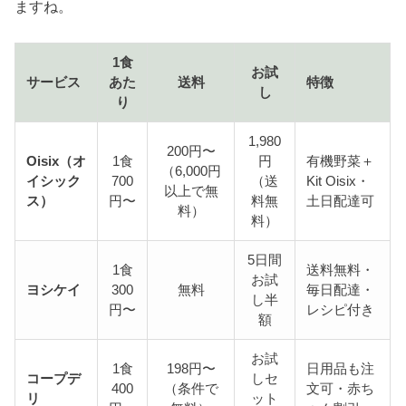
ますね。
1食
お試
サービス
あた
送料
特徴
し
り
1,980
200円〜
Oisix（オ
1食
円
有機野菜＋
（6,000円
イシック
700
（送
Kit Oisix・
以上で無
ス）
円〜
料無
土日配達可
料）
料）
5日間
1食
送料無料・
お試
ヨシケイ
300
無料
毎日配達・
し半
円〜
レシピ付き
額
お試
1食
198円〜
日用品も注
コープデ
しセ
400
（条件で
文可・赤ち
リ
ット