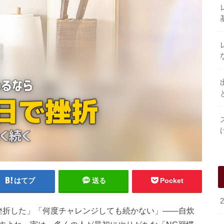
はてブ
送る
Pocket
挫折した」「何度チャレンジしても続かない」——自炊