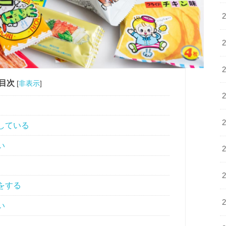
目次
[
非表示
]
している
い
をする
い