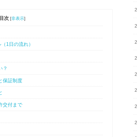
目次
[
非表示
]
）
ル（1日の流れ）
い？
と保証制度
と
許交付まで