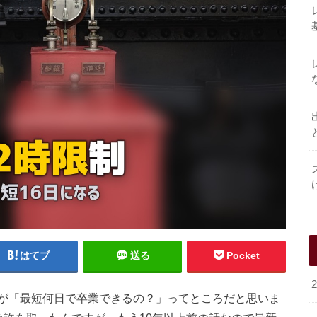
はてブ
送る
Pocket
が「最短何日で卒業できるの？」ってところだと思いま