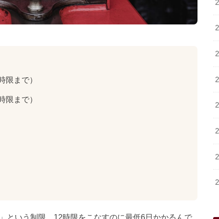
2時限まで）
3時限まで）
」という制限。12時限をこなすのに最低6日かかるんで