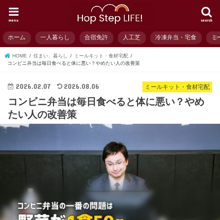
menu
search
ホーム
一人暮らし
合宿免許
人工芝
冷凍弁当・宅食
ミ
HOME
住まい、暮らし
ミールキット・食材宅配
コンビニ弁当は毎日食べると体に悪い？やめたい人の改善策
2026.02.07
2026.08.06
ミールキット・食材宅配
コンビニ弁当は毎日食べると体に悪い？やめ
たい人の改善策