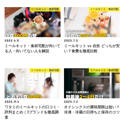
ミールキット・食材宅配
ミールキット・食材宅配
2025.4.11
2025.7.5
ミールキット・食材宅配が向いて
ミールキット vs 自炊 どっちが安
る人・向いてない人を解説
い？食費を徹底比較
ミールキット・食材宅配
ミールキット・食材宅配
2025.11.4
2025.7.2
ワタミのミールキットの口コミ・
オイシックスの賞味期限は短い？
評判まとめ｜3ブランドを徹底調
冷凍・冷蔵の日持ちと保存のコツ
査