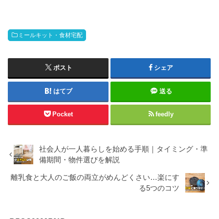
こかで「毎日食べ続けて大丈夫なのかな…」って不安を感じ
てませんか？ぶっちゃけ、コンビニ弁当だけを毎日食べ続け
るのは体に影響が出る可能性があります。僕自身、コンビニ
弁当中心の生活を続けた結果、健康診断でコレステロール値
ミールキット・食材宅配
が引っかかりました。この記事では、コンビニ弁当が体に悪
いと言われる理由と具体的なリスク、そして無理なくできる
代替案を紹介します。ちなみに厚生労働省の食事バランスガ
イドも参考に...
ポスト
シェア
はてブ
送る
Pocket
feedly
社会人が一人暮らしを始める手順｜タイミング・準
備期間・物件選びを解説
離乳食と大人のご飯の両立がめんどくさい…楽にす
る5つのコツ