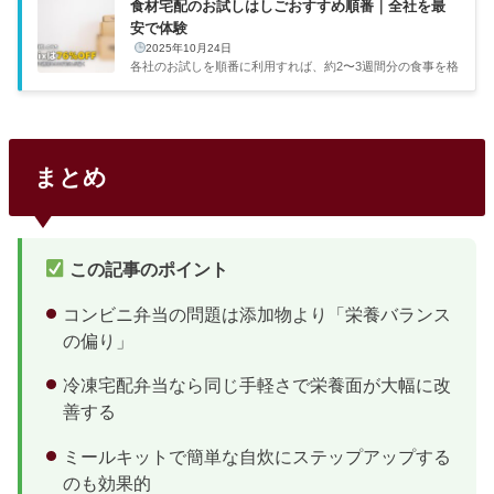
食材宅配のお試しはしごおすすめ順番｜全社を最
安で体験
2025年10月24日
各社のお試しを順番に利用すれば、約2〜3週間分の食事を格
安で確保しつつ自分に合うサービスが見つかります。コスパ
重視の僕としてはこのやり方がかなりおすすめです。各社の
お試し条件を調べ、実際にはしごした利用者の声も集めて、
ベストな順番をまとめました。お試しはしごがおすすめな理
由…ちょっと不安だなぁお試しはしごがおすすめな理由各社
まとめ
のお試しは正規価格の50〜76%オフで1人1回限定。全社試
せば最小コストで全サービスを比較体験できます。5社のお
試しセット比較一覧サービスお試し価格通常価格相当割引率
品数送料ビオマル...
この記事のポイント
コンビニ弁当の問題は添加物より「栄養バランス
の偏り」
冷凍宅配弁当なら同じ手軽さで栄養面が大幅に改
善する
ミールキットで簡単な自炊にステップアップする
のも効果的