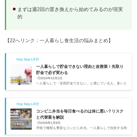
まずは週2回の置き換えから始めてみるのが現実
的
【22へリンク：一人暮らし食生活の悩みまとめ】
Hop Step LIFE!
一人暮らしで貯金できない理由と改善策！先取り
貯金で必ず変わる
2024年10月1日
一人暮らしで「全然貯金できない」と感じている人、多いと
思います。自分も名古屋で一人暮らしを始めた当初は毎月ほ
ぼ全額使い切って、貯金残高がずっとゼロ近辺でした。でも
「先取り貯金」の仕組みを作ってからは、最初の1年で60万
Hop Step LIFE!
円貯まりました。この記事では、貯金できない本当の原因
と、仕組みで解決する方法をまとめます。原因改善策月間効
コンビニ弁当を毎日食べるのは体に悪い？リスク
果余ったら貯金する先取り貯金（自動振替）+1〜5万円固定
と代替案を解説
費が高すぎる格安SIM＋サブスク整理+3,000〜8,000円支出
2026年1月9日
を把握していない家計簿アプリで1ヶ月記録+5,000〜1万円
手軽で種類も豊富なコンビニ弁当。一人暮らしで自炊する時
「余ったら貯金」で...
間がない人にとっては頼りになる存在ですよね。でも心のど