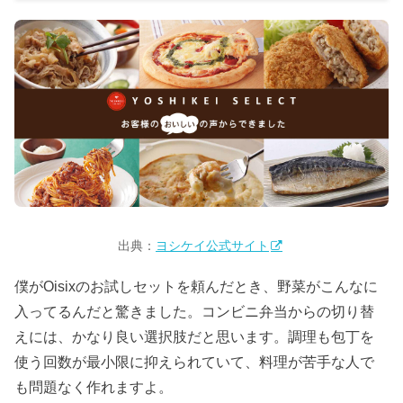
ないが、適量の食事が続くことで「食べすぎが自然に減っ
た」という声が多い。おすすめコースと成功のコツを整理し
た。出典：ヨシケイ公式サイトヨシケイがダイエットに向く
理由適量の食事が「自然に」続くヨシケイがダイエット向き
な理由は、適量でバランスの取れた食事を無理なく続けられ
る点にある。管理栄養士監修で栄養バランスが整っているカ
ロリーが計算済みで食事管理がしやすい1人前の量が適量
（食べすぎを防げ...
出典：
ヨシケイ公式サイト
僕がOisixのお試しセットを頼んだとき、野菜がこんなに
入ってるんだと驚きました。コンビニ弁当からの切り替
えには、かなり良い選択肢だと思います。調理も包丁を
使う回数が最小限に抑えられていて、料理が苦手な人で
も問題なく作れますよ。