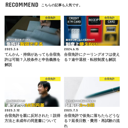
RECOMMEND
こちらの記事も人気です。
合宿免許
合宿免許
2025.3.6
2024.6.15
てんかん・持病があっても合宿免
合宿免許にクーリングオフは使え
許は可能？入校条件と申告義務を
る？途中退校・転校制度も解説
解説
合宿免許
合宿免許
2025.3.12
2025.7.5
合宿免許を親に反対された！説得
合宿免許で仮免に落ちたらどうな
方法と未成年の同意書について
る？延長日数・費用・再試験の流
れ