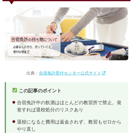
安）対象年齢18歳以上（入校日時点。誕生日の約1ヶ月前か
ら入校可能な教習所も...
出典：
合宿免許受付センター公式サイト
この記事のポイント
合宿免許中の飲酒はほとんどの教習所で禁止。発
覚すれば退校処分のリスクあり
退校になると費用は返金されず、教習もゼロから
やり直し