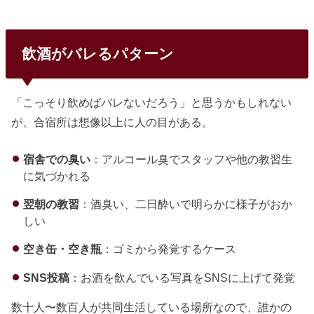
飲酒がバレるパターン
「こっそり飲めばバレないだろう」と思うかもしれない
が、合宿所は想像以上に人の目がある。
宿舎での臭い
：アルコール臭でスタッフや他の教習生
に気づかれる
翌朝の教習
：酒臭い、二日酔いで明らかに様子がおか
しい
空き缶・空き瓶
：ゴミから発覚するケース
SNS投稿
：お酒を飲んでいる写真をSNSに上げて発覚
数十人〜数百人が共同生活している場所なので、誰かの