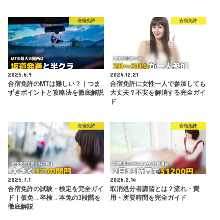
合宿免許
合宿免許
2025.6.9
2024.12.21
合宿免許のMTは難しい？｜つま
合宿免許に女性一人で参加しても
ずきポイントと攻略法を徹底解説
大丈夫？不安を解消する完全ガイ
ド
合宿免許
合宿免許
2025.7.1
2026.2.14
合宿免許の試験・検定を完全ガイ
取消処分者講習とは？流れ・費
ド｜仮免→卒検→本免の3段階を
用・所要時間を完全ガイド
徹底解説