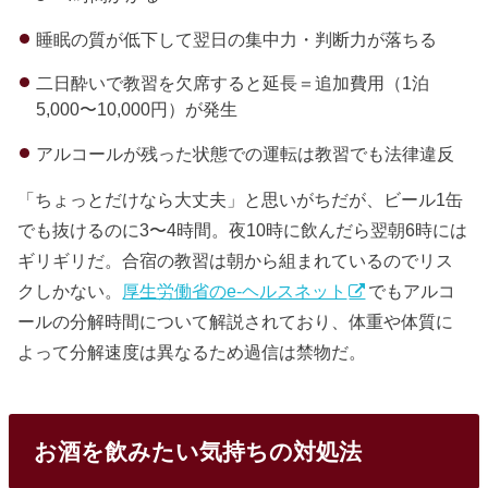
睡眠の質が低下して翌日の集中力・判断力が落ちる
二日酔いで教習を欠席すると延長＝追加費用（1泊
5,000〜10,000円）が発生
アルコールが残った状態での運転は教習でも法律違反
「ちょっとだけなら大丈夫」と思いがちだが、ビール1缶
でも抜けるのに3〜4時間。夜10時に飲んだら翌朝6時には
ギリギリだ。合宿の教習は朝から組まれているのでリス
クしかない。
厚生労働省のe-ヘルスネット
でもアルコ
ールの分解時間について解説されており、体重や体質に
よって分解速度は異なるため過信は禁物だ。
お酒を飲みたい気持ちの対処法