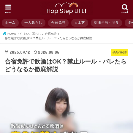
menu
search
ホーム
一人暮らし
合宿免許
人工芝
冷凍弁当・宅食
ミ
HOME
住まい、暮らし
合宿免許
合宿免許で飲酒はOK？禁止ルール・バレたらどうなるか徹底解説
2025.09.12
2026.08.06
合宿免許
合宿免許で飲酒はOK？禁止ルール・バレたら
どうなるか徹底解説