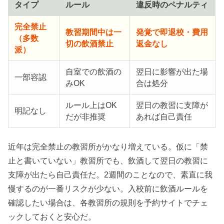
タイプ
ルール
違反時のペナルティ
完全禁止
教習期間中は一
発覚で即退校・費用
（多数
切の飲酒禁止
返金なし
派）
自室での飲酒の
翌日に影響が出た場
一部容認
みOK
合は処分
ルール上はOK
翌日の教習に支障が
明記なし
だが非推奨
あれば自己責任
近年は完全禁止の教習所がかなり増えている。仮に「禁
止と書いていない」教習所でも、飲酒して翌日の教習に
支障が出たら自己責任だ。2週間のことなので、素直に我
慢するのが一番リスクが少ない。入校前に飲酒ルールを
確認したい場合は、各教習所の規則を予約サイトでチェ
ックしておくと安心だ。