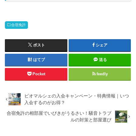
うなケースもあるので、入校前に把握しておいて損はない。
自分が合宿に行ったときも、門限ギリギリで走っている人を
何回か見た。この記事では、合宿免許で絶対にやってはいけ
ないことを重大度別に10項目整理した。NG行為の重大度一
合宿免許
覧やってはいけないことを重大度別にまとめた。上に行くほ
どペナルティが重い。NG行為重大度ペナルティ暴力・暴言
即退校費用返金なし・教習白紙違法行為（薬物・窃盗）即退
校＋通報費用返...
ポスト
シェア
はてブ
送る
Pocket
feedly
ビオマルシェの入会キャンペーン・特典情報｜いつ
入会するのがお得？
合宿免許の相部屋でいびきがうるさい！騒音トラブ
ルの対策と部屋選び