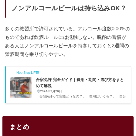
ノンアルコールビールは持ち込みOK？
多くの教習所で許可されている。アルコール度数0.00%の
ものであれば飲酒ルールには抵触しない。晩酌の習慣が
ある人はノンアルコールビールを持参しておくと2週間の
禁酒期間を乗り切りやすい。
Hop Step LIFE!
合宿免許 完全ガイド｜費用・期間・選び方をまと
めて解説
2024年3月29日
「合宿免許って実際どうなの？」「費用はいくら？」「自分
に向いてるのかな？」こういう疑問をまるっと解消できるよ
う、合宿免許の基礎知識から費用・持ち物・教習所の選び方
まで、必要な情報を一通りまとめた。自分も合宿で免許を取
った経験があるので、リアルな感覚も交えて書いている。項
目内容取得期間AT最短14日・MT最短16日（余裕を見て2.
まとめ
5〜3週間）費用相場20〜35万円（閑散期なら20万円台前半
も可能）安い時期4〜6月・10〜12月（繁忙期の5〜10万円