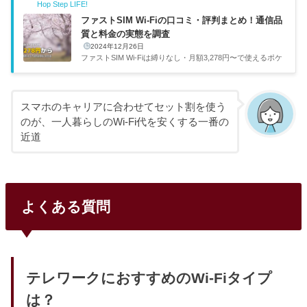
Hop Step LIFE!
ファストSIM Wi-Fiの口コミ・評判まとめ！通信品
質と料金の実態を調査
2024年12月26日
ファストSIM Wi-Fiは縛りなし・月額3,278円〜で使えるポケ
ット型Wi-Fiです。一人暮らしで「工事なしですぐネットを
使いたい」「短期間だけ契約したい」という人に向いている
サービスですが、実際の通信品質や使い勝手はどうなのか。
口コミ・評判と料金の実態をまとめました。項目内容月額料
スマホのキャリアに合わせてセット割を使う
金3,278円〜（容量プランにより変動）契約期間縛りなし・
のが、一人暮らしのWi-Fi代を安くする一番の
解約金0円回線ソフトバンク回線初期費用事務手数料4,378円
近道
（税込）支払方法クレジットカードのみ縛りなし・解約金0
円で月額3,278円〜。引越しが多い人や短期利用を考えてい
る人にはかなり...
よくある質問
テレワークにおすすめのWi-Fiタイプ
は？