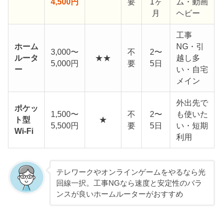
4,500円
要
1ヶ
ム・動画
月
ヘビー
工事
ホーム
NG・引
3,000〜
不
2〜
ルータ
★★
越し多
5,000円
要
5日
ー
い・自宅
メイン
外出先で
ポケッ
1,500〜
不
2〜
も使いた
ト型
★
5,500円
要
5日
い・短期
Wi-Fi
利用
テレワークやオンラインゲームをやるなら光
回線一択。工事NGなら速度と安定性のバラ
ンスが良いホームルーターがおすすめ