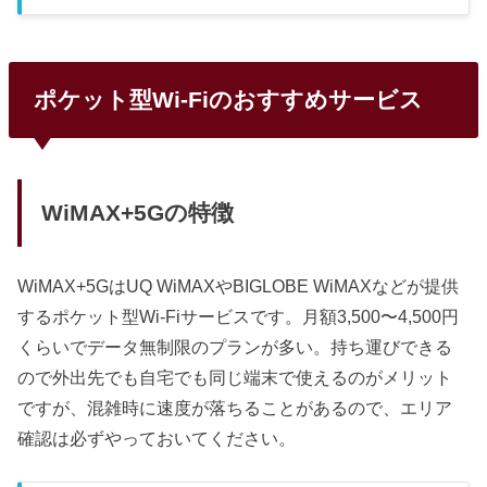
い」「そもそも工事が面倒」――一人暮らしの賃貸でネット
環境を整えるとき、こうした壁にぶつかる人は多いです。自
分もフリーランスで引越しのたびに工事の手配をするのが面
倒だった経験があります。工事不要のホームルーターなら、
届いた日にコンセントに差すだけでWi-Fiが使えます。サー
ポケット型Wi-Fiのおすすめサービス
ビス月額データ量セット割おすすめな人ドコモ home 5G4,9
50円無制限ドコモ -1,100円安定性重視・ドコモユーザーau
HOME 5G5,170円無制限au -1,100円集合住宅の電波受信が
安定WiMAX HOME Fusio...
WiMAX+5Gの特徴
WiMAX+5GはUQ WiMAXやBIGLOBE WiMAXなどが提供
するポケット型Wi-Fiサービスです。月額3,500〜4,500円
くらいでデータ無制限のプランが多い。持ち運びできる
ので外出先でも自宅でも同じ端末で使えるのがメリット
ですが、混雑時に速度が落ちることがあるので、エリア
確認は必ずやっておいてください。