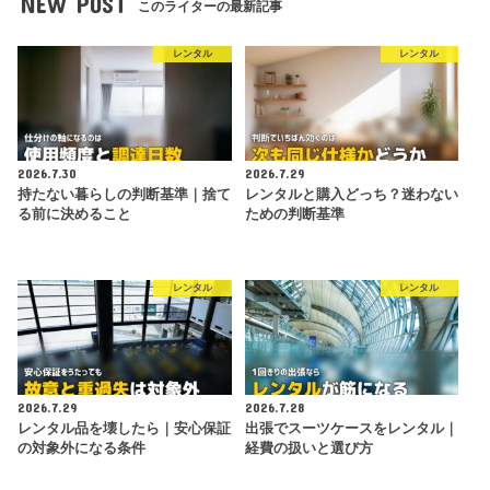
NEW POST
このライターの最新記事
レンタル
レンタル
2026.7.30
2026.7.29
持たない暮らしの判断基準｜捨て
レンタルと購入どっち？迷わない
る前に決めること
ための判断基準
レンタル
レンタル
2026.7.29
2026.7.28
レンタル品を壊したら｜安心保証
出張でスーツケースをレンタル｜
の対象外になる条件
経費の扱いと選び方