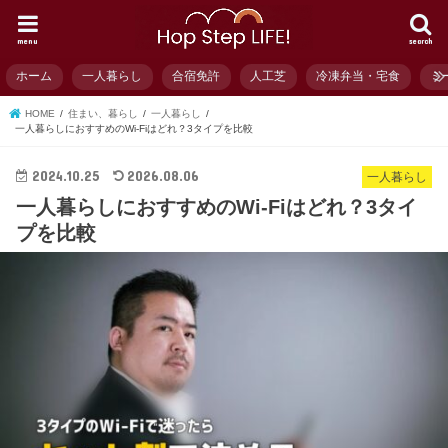
menu
search
ホーム
一人暮らし
合宿免許
人工芝
冷凍弁当・宅食
ミ
HOME
住まい、暮らし
一人暮らし
一人暮らしにおすすめのWi-Fiはどれ？3タイプを比較
2024.10.25
2026.08.06
一人暮らし
一人暮らしにおすすめのWi-Fiはどれ？3タイ
プを比較