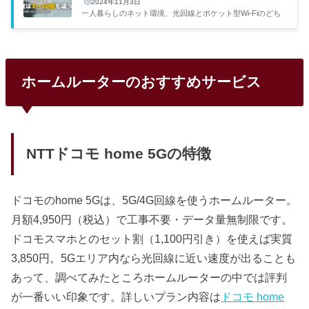
2024年11月3日
一人暮らしのネット環境、光回線とポケット型Wi-Fiのどち
らにするか迷っている方は多いと思います。自分も名古屋で
一人暮らしを始めたとき、かなり悩みました。結局NURO光
にしたんですが、その過程で両方のメリット・デメリットを
徹底的に比較したので、まとめておきます。項目光回線ポケ
ット型Wi-Fi月額4,000〜5,500円3,000〜4,500円実測速度10
ホームルーターのおすすめサービス
0〜500Mbps10〜150Mbps安定性◎△工事必要（2〜4週間）
不要（即日〜3日）外出先利用×○おすすめ用途テレワーク・
動画・ゲーム外出多い・短期利用判定◎ 安定重視○ 手軽さ
重視自宅メインで安定重...
NTTドコモ home 5Gの特徴
ドコモのhome 5Gは、5G/4G回線を使うホームルーター。
月額4,950円（税込）で工事不要・データ量無制限です。
ドコモスマホとのセット割（1,100円引き）を使えば実質
3,850円。5Gエリア内なら光回線に近い速度が出ることも
あって、調べてみたところホームルーターの中では評判
が一番いい印象です。詳しいプラン内容は
ドコモ home