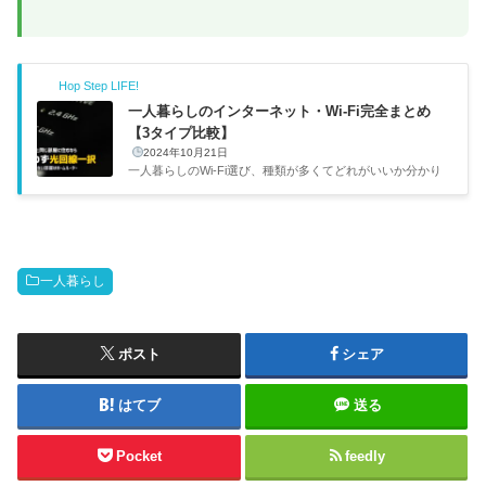
Hop Step LIFE!
一人暮らしのインターネット・Wi-Fi完全まとめ
【3タイプ比較】
2024年10月21日
一人暮らしのWi-Fi選び、種類が多くてどれがいいか分かり
にくいですよね。選択肢は大きく3つ。光回線・ホームルー
ター・ポケット型Wi-Fiです。自分はNURO光を使っていま
すが、それぞれに向き不向きがあるので、生活スタイルや住
環境で最適解が変わります。この記事では3タイプの特徴・
料金・メリット・デメリットを比較して、あなたに合ったWi
一人暮らし
-Fiの選び方を解説します。比較項目光回線ホームルーター
ポケット型Wi-Fi月額目安3,000〜6,000円3,000〜5,000円3,00
0〜5,000円工事必要（2週間〜2ヶ月）不要不要速度・安定性
◎（最大1Gbps）○△...
ポスト
シェア
はてブ
送る
Pocket
feedly