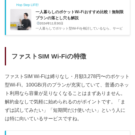
Hop Step LIFE!
一人暮らしのポケットWi-Fiおすすめ比較！無制限
プランの落とし穴も解説
2024年11月30日
一人暮らしでポケット型Wi-Fiを検討しているなら、サービ
スごとの「データ容量」「速度制限の条件」「縛りの有無」
を比較するのが最短ルートです。自分も一人暮らしを始めた
とき、光回線にするかポケットWi-Fiにするかでかなり迷い
ました。当時は引越しする可能性があったのでポケットWi-F
iを選んだんですが、結果的にフリーランスの仕事が増えて
ファストSIM Wi-Fiの特徴
から光回線に切り替えました。用途に合った選択が大事なん
ですよね。サービス月額データ容量速度制限条件縛りWiMA
X+5G3,500〜4,500円無制限一定期間の大量通信で制限あり
プロバイダ依存ソフ...
ファストSIM Wi-Fiは縛りなし・月額3,278円〜のポケット
型Wi-Fi。100GB/月のプランが充実していて、普通のネッ
ト利用なら容量が足りなくなることはまずありません。
解約金なしで気軽に始められるのがポイントです。「ま
ずは試してみたい」「短期間だけ使いたい」という人に
は特に向いているサービスですね。