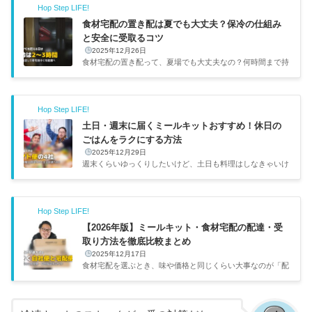
Hop Step LIFE!
食材宅配の置き配は夏でも大丈夫？保冷の仕組み
と安全に受取るコツ
2025年12月26日
食材宅配の置き配って、夏場でも大丈夫なの？何時間まで持
つの？在宅ワークの僕は家にいることが多いけど、不在時の
ことも気になって調べてみました。置き配の保冷方法、各社
どうなってるのか調べてみた食材宅配の置き配はどうやって
Hop Step LIFE!
保冷する？主要な食材宅配サービスの置き配は、専用の保冷
ボックスに保冷剤やドライアイスを入れて温度を維持する仕
土日・週末に届くミールキットおすすめ！休日の
組みです。
各サービスの置き配対応ヨシケイ：保冷ボッ
ごはんをラクにする方法
クス＋蓄冷剤、鍵付きBOXの貸出ありワタミ（あっ!とごは
2025年12月29日
ん）：保冷ボックス＋保冷剤で対応ワタミ（PAKU MOG
週末くらいゆっくりしたいけど、土日も料理はしなきゃいけ
U）：保冷ボッ...
ない...そんなとき、土日配達に対応したミールキットがあれ
ば助かりますよね。各社の対応を調べてみました。僕はフリ
ーランスなので平日と土日の境目が曖昧なんですが、それで
Hop Step LIFE!
も土日は仕事を控えめにして休みたい派です。名古屋の千種
区1Kで一人暮らしをしていて、平日は冷凍弁当に頼ること
【2026年版】ミールキット・食材宅配の配達・受
が多いんですが、土日まで同じレンジ飯だとさすがに気分が
取り方法を徹底比較まとめ
沈みます。週末だけでもちょっと手をかけた食事にしたいな
2025年12月17日
と思って、土日配達のミールキットを調べてみました。Oisi
食材宅配を選ぶとき、味や価格と同じくらい大事なのが「配
x以外にも土...
達方法」と「受取りやすさ」。各社の配達・受取り方法をま
とめて比較してみました。姉が共働きで食材宅配を使ってい
るんですが、「配達方法で選び直した」と言っていたくら