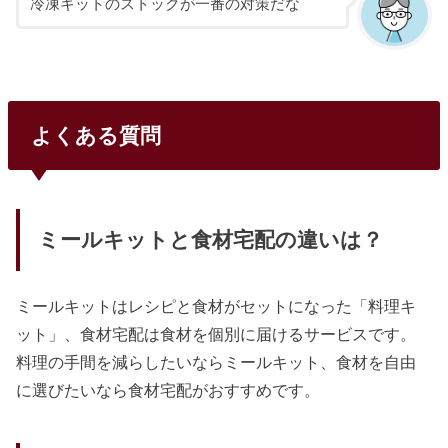
い、実は重要なポイントなんですよね。配達方法の基本知
冷凍キットのストックが一番の対策だな
識、まず整理しておこう配達方法で知っておきたい基本知識
食材宅配の配達方法は大きく「自社便」と「宅配便（ヤマト
運輸など）」の2種類。自社便は送料無料やエリア限定の置
き配対応がメリットで、宅配便は日時指定が可能で全国対応
だけど送料がかか...
よくある質問
ミールキットと食材宅配の違いは？
ミールキットはレシピと食材がセットになった「料理キ
ット」、食材宅配は食材を個別に届けるサービスです。
料理の手間を減らしたいならミールキット、食材を自由
に選びたいなら食材宅配がおすすめです。