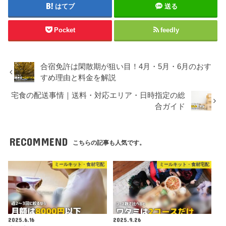
はてブ
送る
Pocket
feedly
合宿免許は閑散期が狙い目！4月・5月・6月のおす
すめ理由と料金を解説
宅食の配送事情｜送料・対応エリア・日時指定の総
合ガイド
RECOMMEND
こちらの記事も人気です。
ミールキット・食材宅配
ミールキット・食材宅配
2025.6.16
2025.9.26