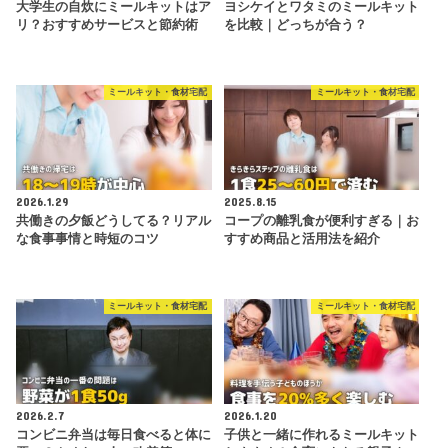
大学生の自炊にミールキットはア
ヨシケイとワタミのミールキット
リ？おすすめサービスと節約術
を比較｜どっちが合う？
ミールキット・食材宅配
ミールキット・食材宅配
2026.1.29
2025.8.15
共働きの夕飯どうしてる？リアル
コープの離乳食が便利すぎる｜お
な食事事情と時短のコツ
すすめ商品と活用法を紹介
ミールキット・食材宅配
ミールキット・食材宅配
2026.2.7
2026.1.20
コンビニ弁当は毎日食べると体に
子供と一緒に作れるミールキット