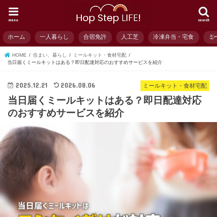
menu
search
ホーム
一人暮らし
合宿免許
人工芝
冷凍弁当・宅食
ミ
HOME
住まい、暮らし
ミールキット・食材宅配
当日届くミールキットはある？即日配達対応のおすすめサービスを紹介
2025.12.21
2026.08.06
ミールキット・食材宅配
当日届くミールキットはある？即日配達対応
のおすすめサービスを紹介