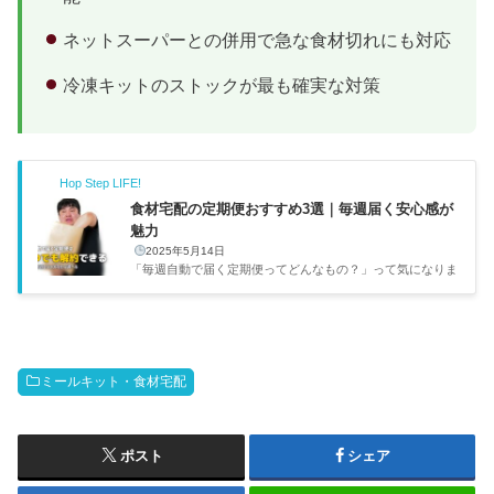
ネットスーパーとの併用で急な食材切れにも対応
冷凍キットのストックが最も確実な対策
Hop Step LIFE!
食材宅配の定期便おすすめ3選｜毎週届く安心感が
魅力
2025年5月14日
「毎週自動で届く定期便ってどんなもの？」って気になりま
すよね。僕も冷凍弁当の定期便は2022年から使ってるんで
すが、食材宅配の定期便も仕組みが似てて使いやすそうだっ
たので調べてみました。実際に各サービスの公式サイトを見
比べてみると、定期便にもいろんなタイプがあることがわか
ったので、特におすすめの3つを厳選して紹介します。名古
ミールキット・食材宅配
屋の1Kで一人暮らしをしている僕の目線で選んでいるの
で、単身者の方にも参考になるはずです。定期便って途中で
止められるのかな？食材宅配の定期便とは？食材宅配の定期
便は、毎週（または...
ポスト
シェア