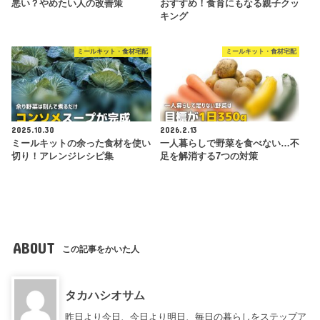
悪い？やめたい人の改善策
おすすめ！食育にもなる親子クッ
キング
ミールキット・食材宅配
ミールキット・食材宅配
2025.10.30
2026.2.13
ミールキットの余った食材を使い
一人暮らしで野菜を食べない…不
切り！アレンジレシピ集
足を解消する7つの対策
ABOUT
この記事をかいた人
タカハシオサム
昨日より今日、今日より明日、毎日の暮らしをステップア