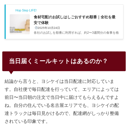
Hop Step LIFE!
食材宅配のお試しはしごおすすめ順番｜全社を最
安で体験
2025年10月24日
各社のお試しを順番に利用すれば、約2〜3週間分の食事を格
安で確保しつつ自分に合うサービスが見つかります。コスパ
重視の僕としてはこのやり方がかなりおすすめです。各社の
お試し条件を調べ、実際にはしごした利用者の声も集めて、
ベストな順番をまとめました。お試しはしごがおすすめな理
由…ちょっと不安だなぁお試しはしごがおすすめな理由各社
当日届くミールキットはあるのか？
のお試しは正規価格の50〜76%オフで1人1回限定。全社試
せば最小コストで全サービスを比較体験できます。5社のお
試しセット比較一覧サービスお試し価格通常価格相当割引率
品数送料ビオマル...
結論から言うと、ヨシケイは当日配達に対応していま
す。自社便で毎日配達を行っていて、エリアによっては
前日〜当日朝の注文で当日中に届けてもらえるんですよ
ね。自分の住んでいる名古屋エリアでも、ヨシケイの配
達トラックは毎日見かけるので、配達網がしっかり整備
されている印象です。