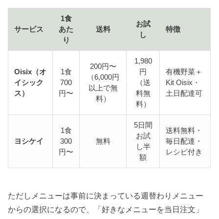
1食
お試
サービス
あた
送料
特徴
し
り
1,980
200円〜
Oisix（オ
1食
円
有機野菜＋
（6,000円
イシック
700
（送
Kit Oisix・
以上で無
ス）
円〜
料無
土日配達可
料）
料）
5日間
1食
送料無料・
お試
ヨシケイ
300
無料
毎日配達・
し半
円〜
レシピ付き
額
ただしメニューは事前に決まっている週替わりメニュー
からの選択になるので、「好きなメニューを当日注文」