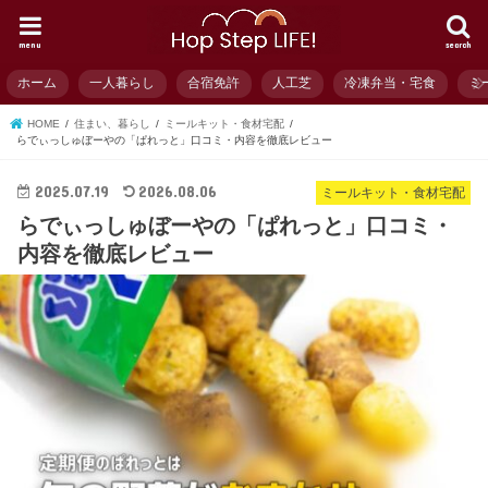
menu
search
ホーム
一人暮らし
合宿免許
人工芝
冷凍弁当・宅食
ミ
HOME
住まい、暮らし
ミールキット・食材宅配
らでぃっしゅぼーやの「ぱれっと」口コミ・内容を徹底レビュー
2025.07.19
2026.08.06
ミールキット・食材宅配
らでぃっしゅぼーやの「ぱれっと」口コミ・
内容を徹底レビュー