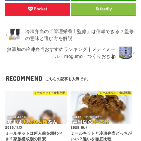
Pocket
feedly
冷凍弁当の「管理栄養士監修」は信頼できる？監修
の意味と選び方を解説
無添加の冷凍弁当おすすめランキング｜メディミー
ル・mogumo・つくりおき.jp
RECOMMEND
こちらの記事も人気です。
ミールキット・食材宅配
ミールキット・食材宅配
2025.11.13
2025.10.4
ミールキットは何人前を頼むべ
ミールキットと冷凍弁当どっちが
き？家族構成別の目安
いい？違いを徹底比較