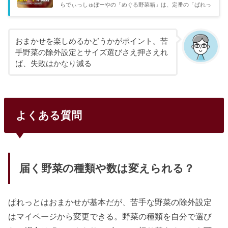
らでぃっしゅぼーやの「めぐる野菜箱」は、定番の「ぱれっ
最良セレクトサー...
と」とは違うアプローチの定期便コースだ。産地や生産者に
こだわったセレクト野菜が届くのが特徴で、ぱれっととの違
いが気になっている方も多い。中身・料金・口コミを比較し
たので、どちらが自分に合うか判断する参考にしてほしい。
おまかせを楽しめるかどうかがポイント。苦
比較項目めぐる野菜箱ぱれっとコンセプト産地・生産者のス
手野菜の除外設定とサイズ選びさえ押さえれ
トーリー重視旬の定番野菜を使いやすく届ける品目数S: 6〜
ば、失敗はかなり減る
7品 / M: 8〜10品SS〜L（7〜14品以上）1回の価格S: 約2,30
0〜2,800円 / M: 約3,000〜3,500円約1,500〜3,800円（サイズ
による）...
よくある質問
届く野菜の種類や数は変えられる？
ぱれっとはおまかせが基本だが、苦手な野菜の除外設定
はマイページから変更できる。野菜の種類を自分で選び