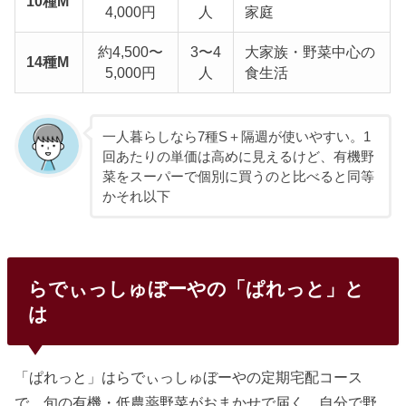
10種M
4,000円
人
家庭
約4,500〜
3〜4
大家族・野菜中心の
14種M
5,000円
人
食生活
一人暮らしなら7種S＋隔週が使いやすい。1
回あたりの単価は高めに見えるけど、有機野
菜をスーパーで個別に買うのと比べると同等
かそれ以下
らでぃっしゅぼーやの「ぱれっと」と
は
「ぱれっと」はらでぃっしゅぼーやの定期宅配コース
で、旬の有機・低農薬野菜がおまかせで届く。自分で野