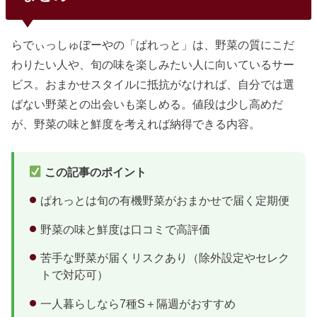
せば最小コストで全サービスを比較体験できます。5社のお
試しセット比較一覧サービスお試し価格通常価格相当割引率
品数送料ビオマル...
らでぃっしゅぼーやの「ぱれっと」は、野菜の質にこだ
わりたい人や、旬の味を楽しみたい人に向いているサー
ビス。おまかせスタイルに抵抗がなければ、自分では選
ばない野菜との出会いも楽しめる。値段は少し高めだ
が、野菜の味と鮮度を考えれば納得できる内容。
この記事のポイント
ぱれっとは旬の有機野菜がおまかせで届く定期便
野菜の味と鮮度は口コミで高評価
苦手な野菜が届くリスクあり（除外設定やセレク
トで対応可）
一人暮らしなら7種S＋隔週がおすすめ