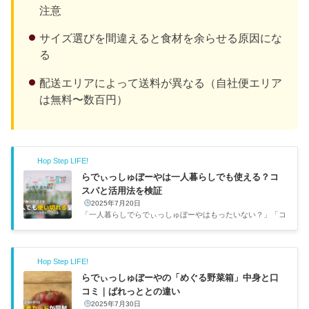
注意
サイズ選びを間違えると食材を余らせる原因にな
る
配送エリアによって送料が異なる（自社便エリア
は無料〜数百円）
Hop Step LIFE!
らでぃっしゅぼーやは一人暮らしでも使える？コ
スパと活用法を検証
2025年7月20日
「一人暮らしでらでぃっしゅぼーやはもったいない？」「コ
スパ悪くない？」という疑問はよくわかる。自分も一人暮ら
しで食費はシビアに見ているので、実際に一人暮らしで使う
場合の月額やおすすめの使い方を調べてみた。結論として
Hop Step LIFE!
は、「食の安全性と野菜の品質にお金を出す価値があると感
じる人」なら一人暮らしでも十分使える。ただし使い方を間
らでぃっしゅぼーやの「めぐる野菜箱」中身と口
違えると割高になるので、コース選びと注文頻度がカギ。コ
コミ｜ぱれっととの違い
ース1回あたりおすすめ頻度月額目安一人暮らし向き度ぱれ
2025年7月30日
っと7種S約2,500〜3,000円隔週約5,000〜6,000円◎ コスパ