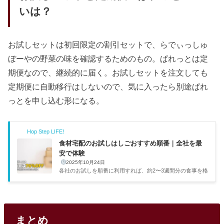
いは？
お試しセットは初回限定の割引セットで、らでぃっしゅ
ぼーやの野菜の味を確認するためのもの。ぱれっとは定
期便なので、継続的に届く。お試しセットを注文しても
定期便に自動移行はしないので、気に入ったら別途ぱれ
っとを申し込む形になる。
Hop Step LIFE!
食材宅配のお試しはしごおすすめ順番｜全社を最
安で体験
2025年10月24日
各社のお試しを順番に利用すれば、約2〜3週間分の食事を格
安で確保しつつ自分に合うサービスが見つかります。コスパ
重視の僕としてはこのやり方がかなりおすすめです。各社の
お試し条件を調べ、実際にはしごした利用者の声も集めて、
ベストな順番をまとめました。お試しはしごがおすすめな理
由…ちょっと不安だなぁお試しはしごがおすすめな理由各社
まとめ
のお試しは正規価格の50〜76%オフで1人1回限定。全社試