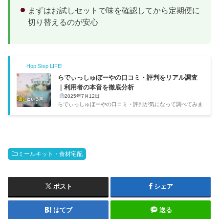
まずはお試しセットで味を確認してから定期便に
切り替えるのが安心
Hop Step LIFE!
らでぃっしゅぼーやの口コミ・評判をリアル調査
｜利用者の本音を徹底分析
2025年7月12日
らでぃっしゅぼーやの口コミ・評判が気になって調べてみま
した。自分は普段冷凍弁当メインですが、「野菜の質がスー
パーと全然違う」って声が多くて気になってたんですよね。
実際の利用者はどう感じているのか、良い口コミも悪い口コ
ミも包み隠さずまとめたので、食材宅配を検討している方は
参考にしてください。項目内容特徴有機・低農薬野菜の宅配
ミールキット・食材宅配
（RADIX基準で農薬は国の1/2以下）お試しセット1,980円
（通常4,800円相当）年会費1,100円（入会金無料・入会後8
週間無料）配送頻度毎週 or 隔週（スキップ可能）送料注文
額・エリアで変...
ポスト
シェア
はてブ
送る