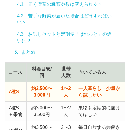
4.1.
届く野菜の種類や数は変えられる？
4.2.
苦手な野菜が届いた場合はどうすればい
い？
4.3.
お試しセットと定期便「ぱれっと」の違
いは？
5.
まとめ
料金目安/
世帯
コース
向いている人
回
人数
約2,500〜
1〜2
一人暮らし・少量か
7種S
3,000円
人
ら試したい
7種S
約3,000〜
1〜2
果物も定期的に届け
＋果物
3,500円
人
てほしい
約3,500〜
2〜3
毎日自炊する共働き