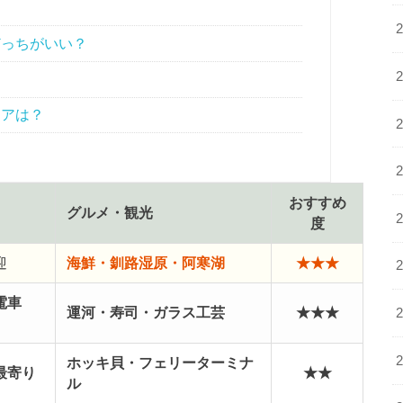
どっちがいい？
リアは？
おすすめ
グルメ・観光
度
迎
海鮮・釧路湿原・阿寒湖
★★★
電車
運河・寿司・ガラス工芸
★★★
ホッキ貝・フェリーターミナ
最寄り
★★
ル