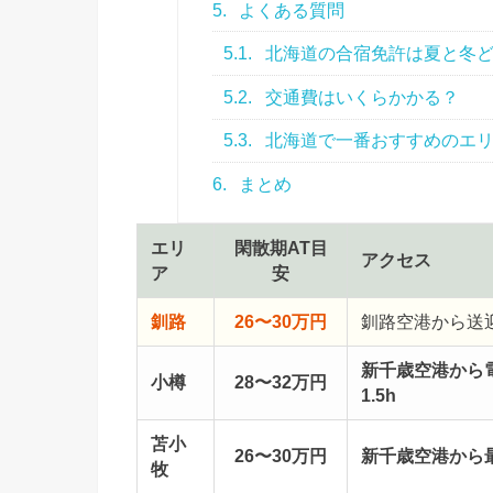
5.
よくある質問
5.1.
北海道の合宿免許は夏と冬
5.2.
交通費はいくらかかる？
5.3.
北海道で一番おすすめのエ
6.
まとめ
エリ
閑散期AT目
アクセス
ア
安
釧路
26〜30万円
釧路空港から送
新千歳空港から
小樽
28〜32万円
1.5h
苫小
26〜30万円
新千歳空港から
牧