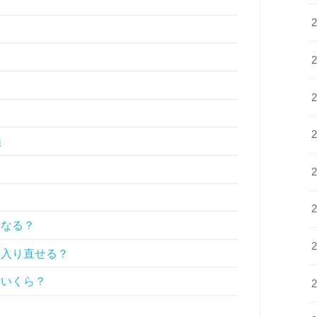
為
損
になる？
に入り直せる？
はいくら？