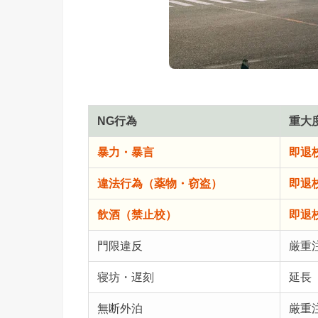
NG行為
重大
暴力・暴言
即退
違法行為（薬物・窃盗）
即退
飲酒（禁止校）
即退
門限違反
厳重
寝坊・遅刻
延長
無断外泊
厳重