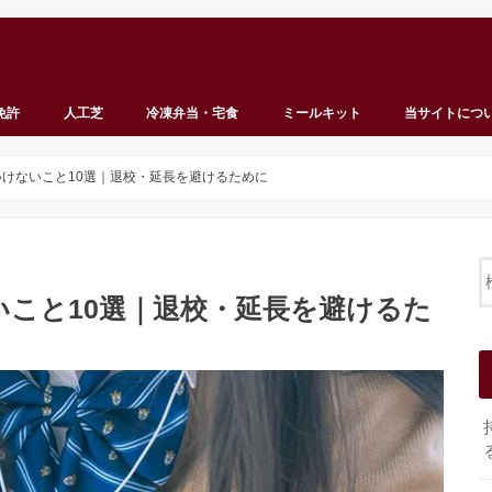
免許
人工芝
冷凍弁当・宅食
ミールキット
当サイトにつ
けないこと10選｜退校・延長を避けるために
こと10選｜退校・延長を避けるた