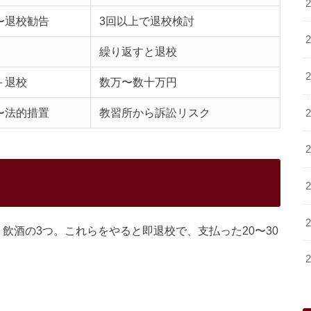
〜退校勧告
3回以上で退校検討
繰り返すと退校
＋退校
数万〜数十万円
〜法的措置
教習所から訴訟リスク
飲酒の3つ。これらをやると即退校で、支払った20〜30