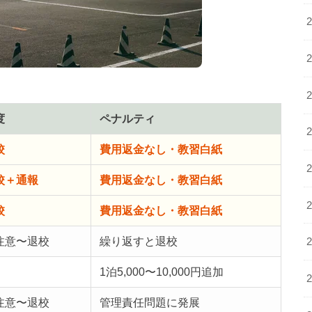
度
ペナルティ
校
費用返金なし・教習白紙
校＋通報
費用返金なし・教習白紙
校
費用返金なし・教習白紙
注意〜退校
繰り返すと退校
1泊5,000〜10,000円追加
注意〜退校
管理責任問題に発展