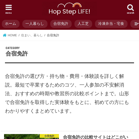
menu
search
ホーム
一人暮らし
合宿免許
人工芝
冷凍弁当・宅食
ミ
HOME
住まい、暮らし
合宿免許
合宿免許
合宿免許の選び方・持ち物・費用・体験談を詳しく解
説。最短で卒業するためのコツ、一人参加の不安解消
法、おすすめの時期や教習所の比較ポイントまで。山形
で合宿免許を取得した実体験をもとに、初めての方にも
わかりやすくまとめています。
合宿免許
合宿免許の比較サイトはどこがい