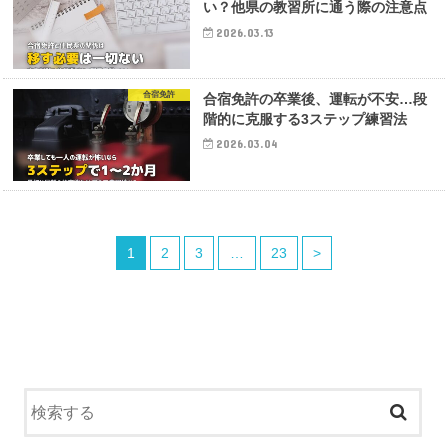
い？他県の教習所に通う際の注意点
2026.03.13
合宿免許
合宿免許の卒業後、運転が不安…段
階的に克服する3ステップ練習法
2026.03.04
1
2
3
…
23
>