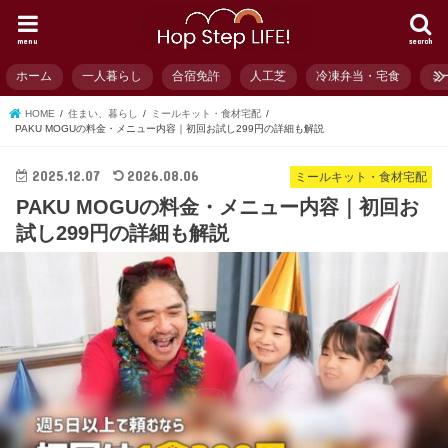
menu
search
ホーム
一人暮らし
合宿免許
人工芝
冷凍弁当・宅食
ミ
HOME
住まい、暮らし
ミールキット・食材宅配
PAKU MOGUの料金・メニュー内容｜初回お試し299円の詳細も解説
2025.12.07
2026.08.06
ミールキット・食材宅配
PAKU MOGUの料金・メニュー内容｜初回お
試し299円の詳細も解説