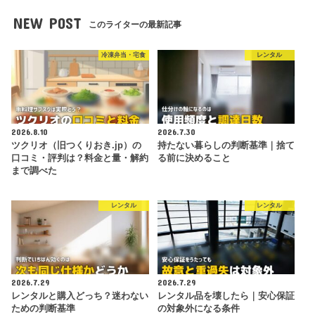
NEW POST
このライターの最新記事
冷凍弁当・宅食
レンタル
2026.8.10
2026.7.30
ツクリオ（旧つくりおき.jp）の
持たない暮らしの判断基準｜捨て
口コミ・評判は？料金と量・解約
る前に決めること
まで調べた
レンタル
レンタル
2026.7.29
2026.7.29
レンタルと購入どっち？迷わない
レンタル品を壊したら｜安心保証
ための判断基準
の対象外になる条件