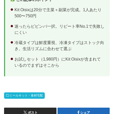
Kit Oisixは20分で主菜＋副菜が完成。1人あたり
500〜750円
迷ったらビビンバ一択。リピート率No.1で失敗し
にくい
冷蔵タイプは鮮度重視、冷凍タイプはストック向
き。生活リズムに合わせて選ぶ
お試しセット（1,980円）にKit Oisixが含まれて
いるのでまずはそこから
ミールキット・食材宅配
ポスト
シェア