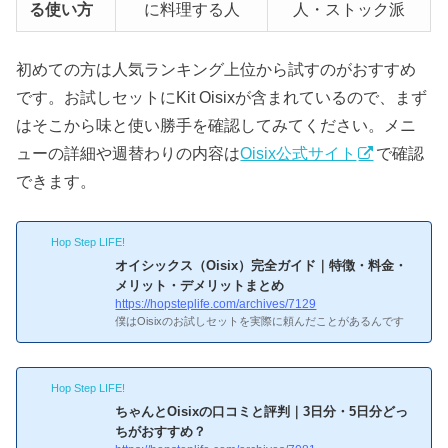
る使い方
に料理する人
人・ストック派
初めての方は人気ランキング上位から試すのがおすすめ
です。お試しセットにKit Oisixが含まれているので、まず
はそこから味と使い勝手を確認してみてください。メニ
ューの詳細や週替わりの内容は
Oisix公式サイト
で確認
できます。
Hop Step LIFE!
オイシックス（Oisix）完全ガイド｜特徴・料金・
メリット・デメリットまとめ
https://hopsteplife.com/archives/7129
僕はOisixのお試しセットを実際に頼んだことがあるんです
が、正直なところ「これは人気になるわ」と納得しました。
オイシックス（Oisix）は有機野菜や無添加食品にこだわった
食材宅配サービスで、特にKit Oisix（ミールキット）は20分
Hop Step LIFE!
で主菜＋副菜が完成するという手軽さ。この記事では、オイ
シックスの特徴・料金・メリット・デメリットをざっくりま
ちゃんとOisixの口コミと評判｜3日分・5日分どっ
とめつつ、もっと詳しく知りたい方向けに個別記事へのリン
ちがおすすめ？
クも載せています。オイシックスってよく聞くけど、ぶっち