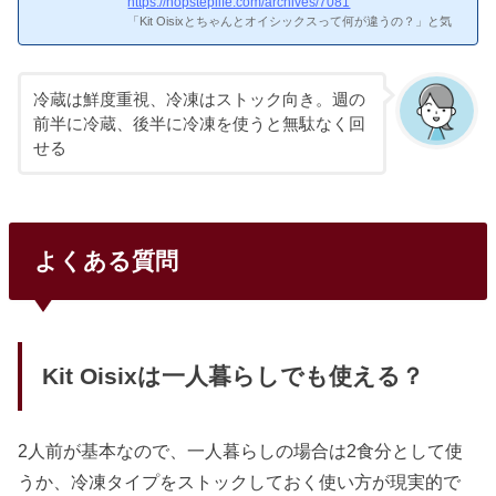
https://hopsteplife.com/archives/7081
ゃけどんなサービスなの？オイシックスとは｜サービスの概
「Kit Oisixとちゃんとオイシックスって何が違うの？」と気
要オイシッ...
になって調べてみた高橋です。正直なところ、名前が似てい
て紛らわしいんですよね。ちゃんとOisixの口コミや使い勝
手、3日分と5日分の選び方をまとめました。ちゃんとOisixと
Kit Oisixって何が違うの？Kit Oisixは2品・20分・カット済
冷蔵は鮮度重視、冷凍はストック向き。週の
み。ちゃんとOisixは3品・30分・未カット。しっかり料理派
前半に冷蔵、後半に冷凍を使うと無駄なく回
向けだねちゃんとOisixとは？Kit Oisixとの違いちゃんとOisix
せる
は「30分で3品の晩ごはんが完成する」レシピ付き食材セッ
トです。Kit Oisixが主菜＋副菜の2品構成なのに対し、ちゃん
とOis...
よくある質問
Kit Oisixは一人暮らしでも使える？
2人前が基本なので、一人暮らしの場合は2食分として使
うか、冷凍タイプをストックしておく使い方が現実的で