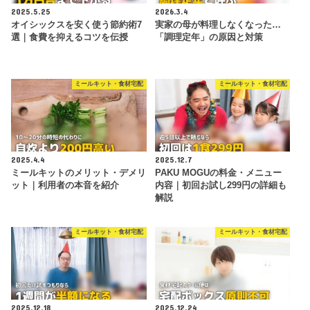
2025.5.25
2026.3.4
オイシックスを安く使う節約術7
実家の母が料理しなくなった…
選｜食費を抑えるコツを伝授
「調理定年」の原因と対策
ミールキット・食材宅配
ミールキット・食材宅配
2025.4.4
2025.12.7
ミールキットのメリット・デメリ
PAKU MOGUの料金・メニュー
ット｜利用者の本音を紹介
内容｜初回お試し299円の詳細も
解説
ミールキット・食材宅配
ミールキット・食材宅配
2025.12.18
2025.12.24