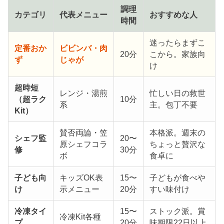
調理
カテゴリ
代表メニュー
おすすめな人
時間
迷ったらまずこ
定番おか
ビビンバ・肉
20分
こから。家族向
ず
じゃが
け
超時短
レンジ・湯煎
忙しい日の救世
（超ラク
10分
系
主。包丁不要
Kit）
賛否両論・笠
本格派。週末の
シェフ監
20〜
原シェフコラ
ちょっと贅沢な
修
30分
ボ
食卓に
子ども向
キッズOK表
15〜
子どもが食べや
け
示メニュー
20分
すい味付け
冷凍タイ
15〜
ストック派。賞
冷凍Kit各種
プ
20分
味期限22日以上