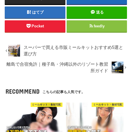
はてブ
送る
Pocket
feedly
スーパーで買える市販ミールキットおすすめ5選と
選び方
離島で合宿免許｜種子島・沖縄以外のリゾート教習
所ガイド
RECOMMEND
こちらの記事も人気です。
ミールキット・食材宅配
ミールキット・食材宅配