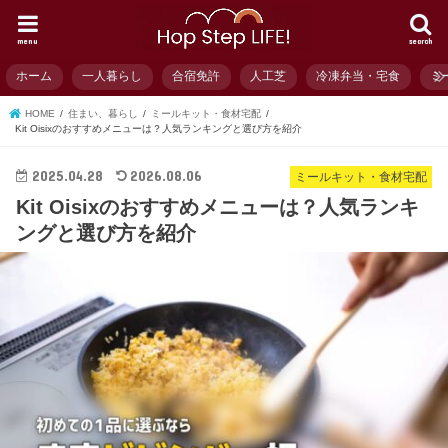
menu
search
ホーム
一人暮らし
合宿免許
人工芝
冷凍弁当・宅食
ミ
HOME
住まい、暮らし
ミールキット・食材宅配
Kit Oisixのおすすめメニューは？人気ランキングと選び方を紹介
2025.04.28
2026.08.06
ミールキット・食材宅配
Kit Oisixのおすすめメニューは？人気ランキ
ングと選び方を紹介