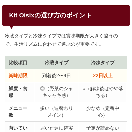
Kit Oisixの選び方のポイント
冷蔵タイプと冷凍タイプでは賞味期限が大きく違うの
で、生活リズムに合わせて選ぶのが重要です。
比較項目
冷蔵タイプ
冷凍タイプ
賞味期限
到着後2〜4日
22日以上
鮮度・食
◎（野菜のシャ
○（解凍後はやや落
感
キシャキ感）
ちる）
メニュー
多い（週替わり
少なめ（定番中
数
メイン）
心）
向いてい
届いた週に確実
予定が読めない