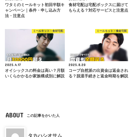
ワタミのミールキット初回半額キ
食材宅配は宅配ボックスに届けて
ャンペーン｜条件・申し込み方
もらえる？対応サービスと注意点
法・注意点
ミールキット・食材宅配
ミールキット・食材宅配
2025.4.17
2025.8.20
オイシックスの料金は高い？月額
コープ自然派の出資金は返金され
いくらかかるか家族構成別に解説
る？脱退手続きと返金時期を解説
ABOUT
この記事をかいた人
タカハシオサム