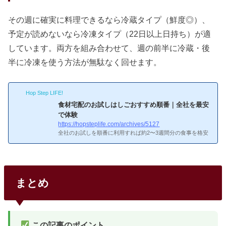
その週に確実に料理できるなら冷蔵タイプ（鮮度◎）、
予定が読めないなら冷凍タイプ（22日以上日持ち）が適
しています。両方を組み合わせて、週の前半に冷蔵・後
半に冷凍を使う方法が無駄なく回せます。
Hop Step LIFE!
食材宅配のお試しはしごおすすめ順番｜全社を最安
で体験
https://hopsteplife.com/archives/5127
全社のお試しを順番に利用すれば約2〜3週間分の食事を格安
確保しつつ、自分に合うサービスが見つかります。お試しは
しごがおすすめな理由…ちょっと不安だなぁお試しはしごが
おすすめな理由各社のお試しは正規価格の50〜70%オフで1
人1回限定。全社試せば最小コストで全サービスを比較体
験。あー、おすすめ順番ってそう考えればいいのかおすすめ
まとめ
順番1番目：ビオマルシェ（1,500円）最安のお試し。有機JA
S100%の野菜8〜9品。2番目：Oisix（1,980円）Kit Oisix含む
約10品。ミールキットの味と使い勝手を体験。3番目：らで
ぃっしゅぼーや（1...
この記事のポイント