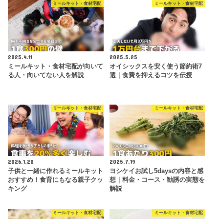
ミールキット・食材宅配
ミールキット・食材宅配
2025.4.11
2025.5.25
ミールキット・食材宅配が向いて
オイシックスを安く使う節約術7
る人・向いてない人を解説
選｜食費を抑えるコツを伝授
ミールキット・食材宅配
ミールキット・食材宅配
2026.1.20
2025.7.19
子供と一緒に作れるミールキット
ヨシケイお試し5daysの内容と感
おすすめ！食育にもなる親子クッ
想｜料金・コース・勧誘の実態を
キング
解説
ミールキット・食材宅配
ミールキット・食材宅配