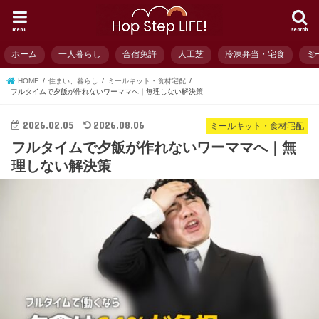
menu
search
ホーム
一人暮らし
合宿免許
人工芝
冷凍弁当・宅食
ミ
HOME
住まい、暮らし
ミールキット・食材宅配
フルタイムで夕飯が作れないワーママへ｜無理しない解決策
2026.02.05
2026.08.06
ミールキット・食材宅配
フルタイムで夕飯が作れないワーママへ｜無
理しない解決策