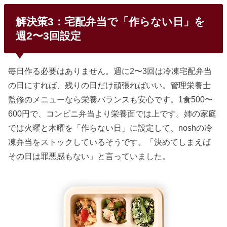
解決策3：宅配弁当で「作らない日」を
週2〜3回設定
毎日作る必要はありません。週に2〜3回は冷凍宅配弁当
の日にすれば、残りの日だけ頑張ればいい。管理栄養士
監修のメニューなら栄養バランスも安心です。1食500〜
600円で、コンビニ弁当より栄養面では上です。姉の家庭
では火曜と木曜を「作らない日」に設定して、noshの冷
凍弁当をストックしているそうです。「決めてしまえば
その日は罪悪感もない」と言っていました。