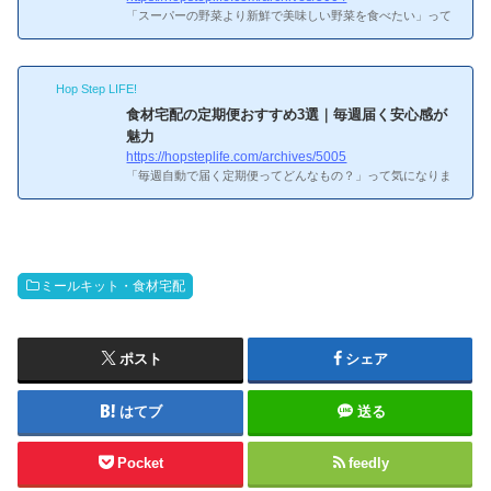
「スーパーの野菜より新鮮で美味しい野菜を食べたい」って
思ったこと、ありませんか。僕も普段は冷凍弁当メインです
が、たまに料理するときの野菜の品質は気になるんですよ
ね。スーパーで買った野菜が冷蔵庫の中で3日ほどでしなび
Hop Step LIFE!
てしまう…という経験は誰にでもあると思います。実は食材
宅配の野菜は、産地直送で収穫から1〜2日で届くので鮮度が
食材宅配の定期便おすすめ3選｜毎週届く安心感が
まったく違うんです。産地直送で鮮度抜群の食材宅配を3社
魅力
調べてみました。うーん、新鮮な野菜が届く食材宅配おすす
https://hopsteplife.com/archives/5005
め3選って難しそう…新鮮な野菜が届く食材宅配おすすめ3選
「毎週自動で届く定期便ってどんなもの？」って気になりま
新鮮な野菜が届く...
すよね。僕も冷凍弁当の定期便は使ってるんですが、食材宅
配の定期便も仕組みが似てて使いやすそうだったので調べて
みました。食材宅配の定期便とは？って気になるけど、実際
どうなんだろう？食材宅配の定期便とは？食材宅配の定期便
は、毎週（または隔週）自動的に食材が届くコースです。注
ミールキット・食材宅配
文を忘れる心配がなくて、旬の食材がプロの目利きで届くの
が魅力。ほとんどのサービスで内容の変更・スキップ・解約
がいつでもできるので、「縛られる」心配はないですね。食
材宅配の定...
ポスト
シェア
はてブ
送る
Pocket
feedly