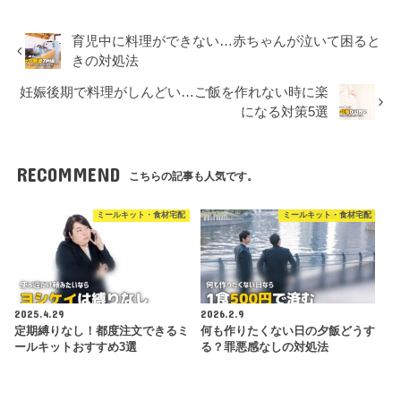
育児中に料理ができない…赤ちゃんが泣いて困ると
きの対処法
妊娠後期で料理がしんどい…ご飯を作れない時に楽
になる対策5選
RECOMMEND
こちらの記事も人気です。
ミールキット・食材宅配
ミールキット・食材宅配
2025.4.29
2026.2.9
定期縛りなし！都度注文できるミ
何も作りたくない日の夕飯どうす
ールキットおすすめ3選
る？罪悪感なしの対処法