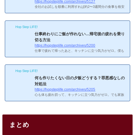
https://hopsteplife.com/archives/5127
全社のお試しを順番に利用すれば約2〜3週間分の食事を格安
確保しつつ、自分に合うサービスが見つかります。お試しは
しごがおすすめな理由…ちょっと不安だなぁお試しはしごが
おすすめな理由各社のお試しは正規価格の50〜70%オフで1
Hop Step LIFE!
人1回限定。全社試せば最小コストで全サービスを比較体
験。あー、おすすめ順番ってそう考えればいいのかおすすめ
仕事終わりにご飯が作れない…帰宅後の疲れを乗り
順番1番目：ビオマルシェ（1,500円）最安のお試し。有機JA
切る方法
S100%の野菜8〜9品。2番目：Oisix（1,980円）Kit Oisix含む
https://hopsteplife.com/archives/5200
約10品。ミールキットの味と使い勝手を体験。3番目：らで
仕事で疲れて帰ったあと、キッチンに立つ気力がゼロ。僕も
ぃっしゅぼーや（1...
会社員時代は残業が続くと「もう何も作りたくない」ってな
って、コンビニ弁当に頼りきりでした。そのときに冷凍弁当
の存在を知って、かなり救われたんですよね。この記事で
Hop Step LIFE!
は、仕事終わりにご飯が作れないときの具体的な対処法を紹
介します。仕事終わりに料理なんて無理なんだけど、みんな
何も作りたくない日の夕飯どうする？罪悪感なしの
どうしてるの？仕事終わりに料理できないのは当然のこと8
対処法
時間以上働いたあとに料理をするのは、体力的にも精神的に
https://hopsteplife.com/archives/5205
も大変です。特に立ち仕事や人と接する仕事のあとは、脳も
心も体も疲れ切って、キッチンに立つ気力がゼロ。でも家族
体も疲労のピー...
の食事は用意しなきゃいけない。僕も一人暮らし時代に何度
も「今日はもう無理」って日がありました。そういう日は冷
凍弁当に全力で頼ってましたね。「何も作りたくない日」は
誰にでもあるし、罪悪感なしで乗り切る方法を知っておくだ
けで気持ちが楽になります。「何も作りたくない」って思う
まとめ
のは怠けなの？「何も作りたくない日」は怠けではない毎日
料理を作り続けるのは、フルマラソンを毎日走るようなも