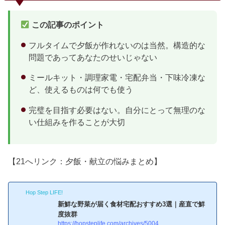
の。疲れて休みたくなるのは当然です。体調が悪い日、仕事
で嫌なことが...
この記事のポイント
フルタイムで夕飯が作れないのは当然。構造的な
問題であってあなたのせいじゃない
ミールキット・調理家電・宅配弁当・下味冷凍な
ど、使えるものは何でも使う
完璧を目指す必要はない。自分にとって無理のな
い仕組みを作ることが大切
【21へリンク：夕飯・献立の悩みまとめ】
Hop Step LIFE!
新鮮な野菜が届く食材宅配おすすめ3選｜産直で鮮
度抜群
https://hopsteplife.com/archives/5004