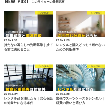
NEW POST
このライターの最新記事
レンタル
レンタル
2026.7.30
2026.7.29
持たない暮らしの判断基準｜捨て
レンタルと購入どっち？迷わない
る前に決めること
ための判断基準
レンタル
レンタル
2026.7.29
2026.7.28
レンタル品を壊したら｜安心保証
出張でスーツケースをレンタル｜
の対象外になる条件
経費の扱いと選び方