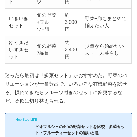
ト
ツ
円
旬の野菜
約
いきいき
野菜+卵もまとめて
+フルー
3,000
セット
揃えたい人
ツ+卵
円
ゆうきだ
約
旬の野菜
少量から始めたい
いすきセ
2,400
7品目
人・一人暮らし
ット
円
迷ったら最初は「多菜セット」がおすすめだ。野菜のバ
リエーションが一番豊富で、いろいろな有機野菜を試せ
る。慣れてきたらフルーツ付きのセットに変更するな
ど、柔軟に切り替えられる。
Hop Step LIFE!
ビオマルシェの4つの野菜セットを比較｜多菜セッ
ト・フルーティーセットの違いと選...