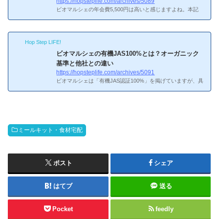
https://hopsteplife.com/archives/5089
ビオマルシェの年会費5,500円は高いと感じますよね。本記
事では、年会費が元取れるかどうかを検証し、お得に活用す
る方法を解説します。年会費5,500円の内訳と考え方って初
めて聞いた。教えて！年会費5,500円の内訳と考え方年会費5,
Hop Step LIFE!
500円を月額に換算すると約458円。1か月あたり458円で有
機JAS100%の品質管理・安全基準が保証されると考えれば、
ビオマルシェの有機JAS100%とは？オーガニック
決して高くはありません。スーパーの有機野菜コーナーで同
基準と他社との違い
等品質の野菜を買うよりも安く済むケースも多いです。年会
https://hopsteplife.com/archives/5091
費の元が取れるか検証のコツがわかってスッキリした！年会
ビオマルシェは「有機JAS認証100%」を掲げていますが、具
費の元が取れる...
体的にどんな基準なのでしょうか。本記事では、有機JAS認
証の内容を解説し、他の食材宅配サービスの安全基準と比較
します。うーん、有機JAS認証とはって難しそう…有機JAS
認証とは有機JAS認証は、農林水産省が定める有機食品の国
家規格です。認証を取得するには、化学合成農薬・化学肥料
ミールキット・食材宅配
を使わず、3年以上有機栽培を続けた圃場で生産する必要が
あります。第三者機関による厳しい審査をクリアした農産物
だけが「有機」と表示できます。ビオマルシェの有機JAS10
0%とはについて整理...
ポスト
シェア
はてブ
送る
Pocket
feedly