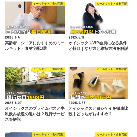
ミールキット・食材宅配
ミールキット・食材宅配
2025.6.4
2025.6.11
高齢者・シニアにおすすめのミー
オイシックスVIP会員になる条件
ルキット・食材宅配3選
と特典｜なり方と維持方法を解説
ミールキット・食材宅配
ミールキット・食材宅配
2025.6.27
2025.9.25
オイシックスのプライムパスと牛
オイシックスとヨシケイを徹底比
乳飲み放題の違いは？現行サービ
較｜どっちがおすすめ？
スを解説
ミールキット・食材宅配
ミールキット・食材宅配