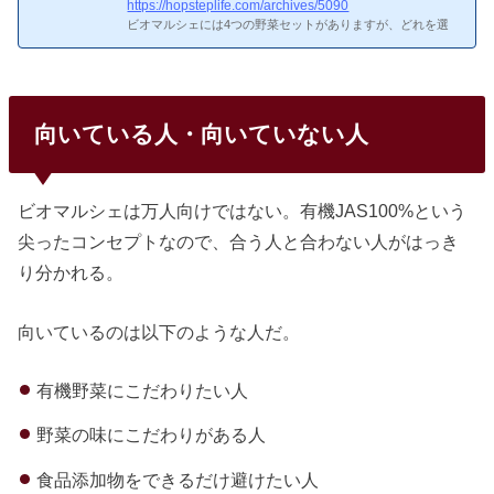
https://hopsteplife.com/archives/5090
ビオマルシェには4つの野菜セットがありますが、どれを選
べばいいか迷いますよね。本記事では、各セットの内容・料
金・違いを比較し、ライフスタイル別のおすすめを紹介しま
す。えっ、ビオマルシェの4つの野菜セット一覧ってどうい
うこと？ビオマルシェの4つの野菜セット一覧
ビオマルシ
ェの4つの野菜セット一覧多菜セット：野菜8〜10品目、約2,
向いている人・向いていない人
400円/回（野菜たっぷり派向け）フルーティーセット：野菜
＋果物で8〜10品目、約2,800円/回（果物も楽しみたい方向
け）いきいきセット：野菜＋果物＋卵で7〜9品目、約2,800
円/回（...
ビオマルシェは万人向けではない。有機JAS100%という
尖ったコンセプトなので、合う人と合わない人がはっき
り分かれる。
向いているのは以下のような人だ。
有機野菜にこだわりたい人
野菜の味にこだわりがある人
食品添加物をできるだけ避けたい人