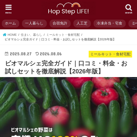
menu
search
ホーム
一人暮らし
合宿免許
人工芝
冷凍弁当・宅食
ミ
HOME
住まい、暮らし
ミールキット・食材宅配
ビオマルシェ完全ガイド｜口コミ・料金・お試しセットを徹底解説【2026年版】
2025.08.27
2026.08.06
ミールキット・食材宅配
ビオマルシェ完全ガイド｜口コミ・料金・お
試しセットを徹底解説【2026年版】