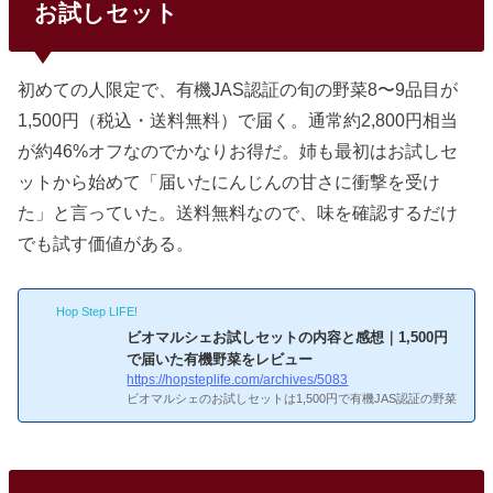
お試しセット
トの味が濃い」「ほうれん草のえぐみがない」など、野菜本
来の味を楽しめると好評。料理の仕上がりが格段に良くなる
という声が多いです。「有機JAS100%の安心感が違う」他の
食材宅配では「...
初めての人限定で、有機JAS認証の旬の野菜8〜9品目が
1,500円（税込・送料無料）で届く。通常約2,800円相当
が約46%オフなのでかなりお得だ。姉も最初はお試しセ
ットから始めて「届いたにんじんの甘さに衝撃を受け
た」と言っていた。送料無料なので、味を確認するだけ
でも試す価値がある。
Hop Step LIFE!
ビオマルシェお試しセットの内容と感想｜1,500円
で届いた有機野菜をレビュー
https://hopsteplife.com/archives/5083
ビオマルシェのお試しセットは1,500円で有機JAS認証の野菜
が届く人気セットです。本記事では、実際のお試しセットの
中身・味の感想・注文時の注意点を詳しく紹介します。ビオ
マルシェお試しセットの基本情報について詳しく知りたい！
ビオマルシェお試しセットの基本情報
ビオマルシェお試し
セットの基本情報価格：1,500円（税込・送料無料）内容：