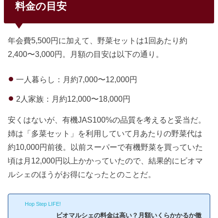
料金の目安
有機JAS認証の旬の野菜8〜9品目通常価格：約2,800円相当
（約46%オフ）配送：ヤマト宅急便（日時指定可）対象：初
めて注文する方限定お試しセットの中身を紹介、思ってたよ
り簡単...
年会費5,500円に加えて、野菜セットは1回あたり約
2,400〜3,000円。月額の目安は以下の通り。
一人暮らし：月約7,000〜12,000円
2人家族：月約12,000〜18,000円
安くはないが、有機JAS100%の品質を考えると妥当だ。
姉は「多菜セット」を利用していて月あたりの野菜代は
約10,000円前後。以前スーパーで有機野菜を買っていた
頃は月12,000円以上かかっていたので、結果的にビオマ
ルシェのほうがお得になったとのことだ。
Hop Step LIFE!
ビオマルシェの料金は高い？月額いくらかかるか徹