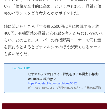
い」「価格が全体的に高め」という声もある。品質と価
格のバランスをどう考えるかがポイントだ。
姉に聞いたところ「年会費5,500円は月に換算すると約
460円。有機野菜の品質と安心感を考えたらむしろ安いく
らい」とのこと。スーパーの有機野菜コーナーで同じ量
を買おうとするとビオマルシェのほうが安くなるケース
も多いそうだ。
Hop Step LIFE!
ビオマルシェの口コミ・評判をリアル調査｜有機J
AS100%の実力は？
https://hopsteplife.com/archives/5082
ビオマルシェの口コミ・評判が気になる方へ。有機JAS認証1
00%の野菜宅配は本当に品質が良いのか、リアルな口コミを
徹底調査しました。良い口コミ・悪い口コミの両方を公平に
お伝えします。ビオマルシェの良い口コミ…ちょっと不安だ
なぁビオマルシェの良い口コミ「有機野菜の味が格別」最も
多い口コミが味への高評価です。「にんじんが甘い」「トマ