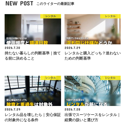
NEW POST
このライターの最新記事
レンタル
レンタル
2026.7.30
2026.7.29
持たない暮らしの判断基準｜捨て
レンタルと購入どっち？迷わない
る前に決めること
ための判断基準
レンタル
レンタル
2026.7.29
2026.7.28
レンタル品を壊したら｜安心保証
出張でスーツケースをレンタル｜
の対象外になる条件
経費の扱いと選び方