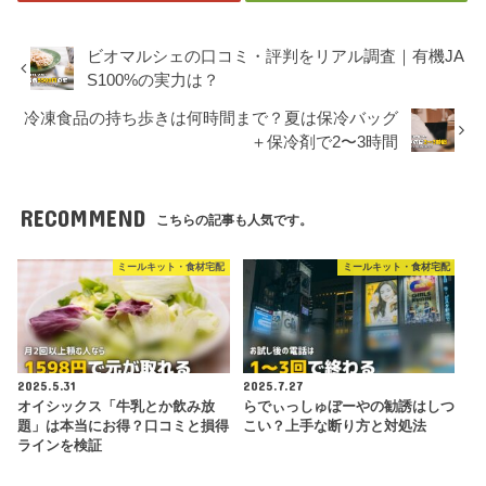
ビオマルシェの口コミ・評判をリアル調査｜有機JA
S100%の実力は？
冷凍食品の持ち歩きは何時間まで？夏は保冷バッグ
＋保冷剤で2〜3時間
RECOMMEND
こちらの記事も人気です。
ミールキット・食材宅配
ミールキット・食材宅配
2025.5.31
2025.7.27
オイシックス「牛乳とか飲み放
らでぃっしゅぼーやの勧誘はしつ
題」は本当にお得？口コミと損得
こい？上手な断り方と対処法
ラインを検証