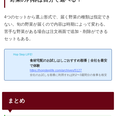
4つのセットから選ぶ形式で、届く野菜の種類は指定でき
ない。旬の野菜が届くので内容は時期によって変わる。
苦手な野菜がある場合は注文画面で追加・削除ができる
セットもある。
Hop Step LIFE!
食材宅配のお試しはしごおすすめ順番｜全社を最安
で体験
https://hopsteplife.com/archives/5127
全社のお試しを順番に利用すれば約2〜3週間分の食事を格安
確保しつつ、自分に合うサービスが見つかります。お試しは
しごがおすすめな理由…ちょっと不安だなぁお試しはしごが
おすすめな理由各社のお試しは正規価格の50〜70%オフで1
人1回限定。全社試せば最小コストで全サービスを比較体
験。あー、おすすめ順番ってそう考えればいいのかおすすめ
まとめ
順番1番目：ビオマルシェ（1,500円）最安のお試し。有機JA
S100%の野菜8〜9品。2番目：Oisix（1,980円）Kit Oisix含む
約10品。ミールキットの味と使い勝手を体験。3番目：らで
ぃっしゅぼーや（1...