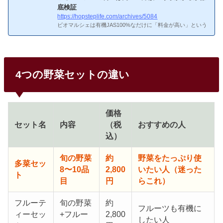
底検証
https://hopsteplife.com/archives/5084
ビオマルシェは有機JAS100%なだけに「料金が高い」という
イメージがありますよね。本記事では、年会費・野菜セット
の価格・月額料金をリアルに計算し、他サービスとの比較も
行います。ビオマルシェの料金体系って初めて聞いた。教え
て！ビオマルシェの料金体系
ビオマルシェの料金体系年会
費：5,500円（税込）※月あたり約458円お試しセット：1,50
4つの野菜セットの違い
0円（税込・送料無料）多菜セット：約2,400円/回フルーティ
ーセット：約2,800円/回いきいきセット：約2,800円/回ゆう
きだいすきセット：約2,400円/回送料：自社便380円〜、ヤマ
ト...
価格
セット名
内容
（税
おすすめの人
込）
旬の野菜
約
野菜をたっぷり使
多菜セッ
8〜10品
2,800
いたい人（迷った
ト
目
円
らこれ）
フルーテ
旬の野菜
約
フルーツも有機に
ィーセッ
+フルー
2,800
したい人