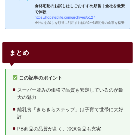
食材宅配のお試しはしごおすすめ順番｜全社を最安
で体験
https://hopsteplife.com/archives/5127
全社のお試しを順番に利用すれば約2〜3週間分の食事を格安
確保しつつ、自分に合うサービスが見つかります。お試しは
しごがおすすめな理由…ちょっと不安だなぁお試しはしごが
おすすめな理由各社のお試しは正規価格の50〜70%オフで1
人1回限定。全社試せば最小コストで全サービスを比較体
験。あー、おすすめ順番ってそう考えればいいのかおすすめ
まとめ
順番1番目：ビオマルシェ（1,500円）最安のお試し。有機JA
S100%の野菜8〜9品。2番目：Oisix（1,980円）Kit Oisix含む
約10品。ミールキットの味と使い勝手を体験。3番目：らで
ぃっしゅぼーや（1...
この記事のポイント
スーパー並みの価格で品質も安定しているのが最
大の魅力
離乳食「きらきらステップ」は子育て世帯に大好
評
PB商品の品質が高く、冷凍食品も充実