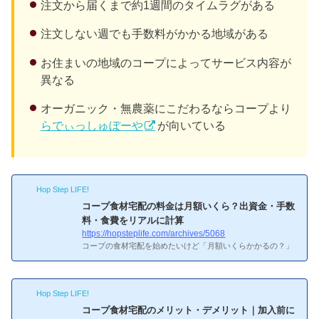
注文から届くまで約1週間のタイムラグがある
注文しない週でも手数料がかかる地域がある
お住まいの地域のコープによってサービス内容が
異なる
オーガニック・無農薬にこだわるならコープより
らでぃっしゅぼーや
が向いている
Hop Step LIFE!
コープ食材宅配の料金は月額いくら？出資金・手数
料・食費をリアルに計算
https://hopsteplife.com/archives/5068
コープの食材宅配を始めたいけど「月額いくらかかるの？」
と気になっていませんか。本記事では、出資金・手数料・食
材費を含めた月額料金をリアルに計算し、コスパの良い使い
方を解説します。コープ食材宅配の料金体系について詳しく
Hop Step LIFE!
知りたい！コープ食材宅配の料金体系出資金加入時に500〜
1,000円の出資金が必要ですが、退会時に全額返金されま
コープ食材宅配のメリット・デメリット｜加入前に
す。実質的な負担はゼロです。増資として毎月100〜500円の