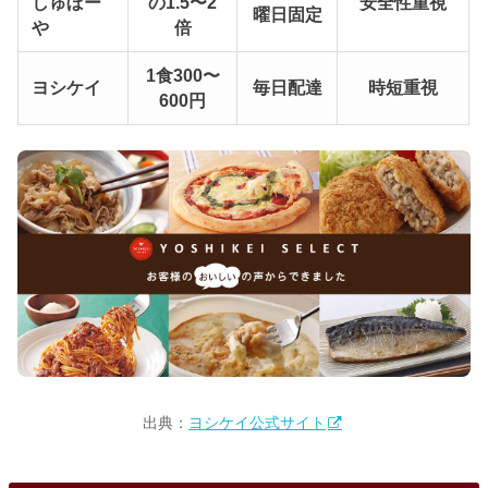
しゅぼー
の1.5〜2
安全性重視
曜日固定
や
倍
1食300〜
ヨシケイ
毎日配達
時短重視
600円
出典：
ヨシケイ公式サイト