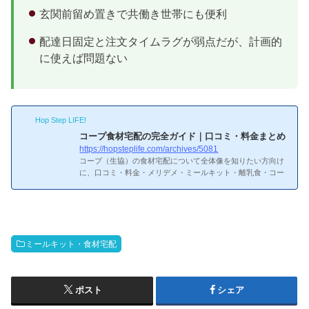
玄関前留め置きで共働き世帯にも便利
配達日固定と注文タイムラグが弱点だが、計画的
に使えば問題ない
Hop Step LIFE!
コープ食材宅配の完全ガイド｜口コミ・料金まとめ
https://hopsteplife.com/archives/5081
コープ（生協）の食材宅配について全体像を知りたい方向け
に、口コミ・料金・メリデメ・ミールキット・離乳食・コー
プ自然派まで、知りたい情報を全部まとめました。僕もコス
パ重視で調べたので参考にしてください。コープの食材宅配
ってどんなサービス？コープ食材宅配とは？サービスの特徴
コープ（生協）の食材宅配は、組合員が出資金を出し合って
運営する非営利の宅配サービス。地域ごとに運営団体が異な
り、コープデリ（関東）、おうちコープ（神奈川・静岡・山
ミールキット・食材宅配
梨）、コープ自然派（関西・四国）などがあります。
コー
プ...
ポスト
シェア