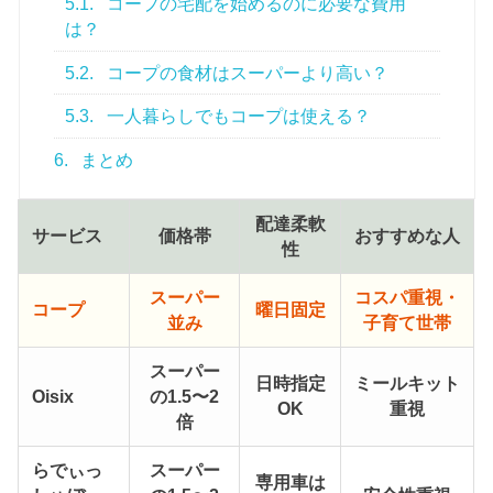
5.1.
コープの宅配を始めるのに必要な費用
は？
5.2.
コープの食材はスーパーより高い？
5.3.
一人暮らしでもコープは使える？
6.
まとめ
配達柔軟
サービス
価格帯
おすすめな人
性
スーパー
コスパ重視・
コープ
曜日固定
並み
子育て世帯
スーパー
日時指定
ミールキット
Oisix
の1.5〜2
OK
重視
倍
らでぃっ
スーパー
専用車は