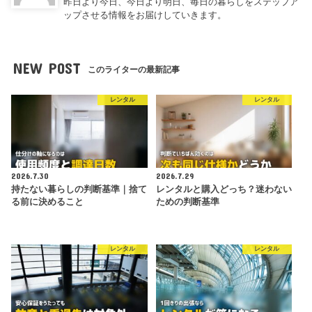
昨日より今日、今日より明日、毎日の暮らしをステップア
ップさせる情報をお届けしていきます。
NEW POST
このライターの最新記事
レンタル
レンタル
2026.7.30
2026.7.29
持たない暮らしの判断基準｜捨て
レンタルと購入どっち？迷わない
る前に決めること
ための判断基準
レンタル
レンタル