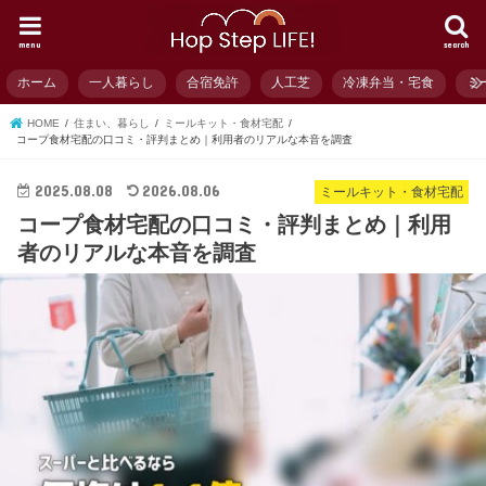
menu
search
ホーム
一人暮らし
合宿免許
人工芝
冷凍弁当・宅食
ミ
HOME
住まい、暮らし
ミールキット・食材宅配
コープ食材宅配の口コミ・評判まとめ｜利用者のリアルな本音を調査
2025.08.08
2026.08.06
ミールキット・食材宅配
コープ食材宅配の口コミ・評判まとめ｜利用
者のリアルな本音を調査