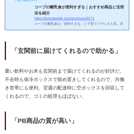
コープの離乳食が便利すぎる｜おすすめ商品と活用
法を紹介
https://hopsteplife.com/archives/5071
コープの離乳食は「便利すぎる」と子育てママに大人気。本
記事では、コープの離乳食のおすすめ商品・使い方・口コミ
を紹介し、なぜこれほど支持されているのかを解説します。
えっ、コープの離乳食が人気の理由ってどういうこと？コー
プの離乳食が人気の理由
コープの離乳食が人気の理由「き
らきらステップ」シリーズは離乳食専用に開発小分け冷凍で
「玄関前に届けてくれるので助かる」
必要な分だけ使える国産素材・無添加にこだわった安心品質
裏ごし・すりつぶし済みで調理の手間ゼロ5か月〜使えるラ
インナップへぇ〜、おすすめ離乳食商品TOP5にはそんなメ
リット...
重い飲料やお米も玄関前まで届けてくれるのが好評だ。
不在時も保冷ボックスで留め置きしてくれるので、共働
き世帯にも便利。翌週の配達時に空ボックスを回収して
くれるので、ゴミの処理もほぼない。
「PB商品の質が高い」