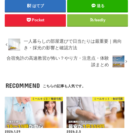
はてブ
送る
Pocket
feedly
一人暮らしの部屋選びで日当たりは最重要｜南向
き・採光の影響と確認方法
合宿免許の高速教習が怖い？やり方・注意点・体験
談まとめ
RECOMMEND
こちらの記事も人気です。
ミールキット・食材宅配
ミールキット・食材宅配
2026.1.29
2026.2.5