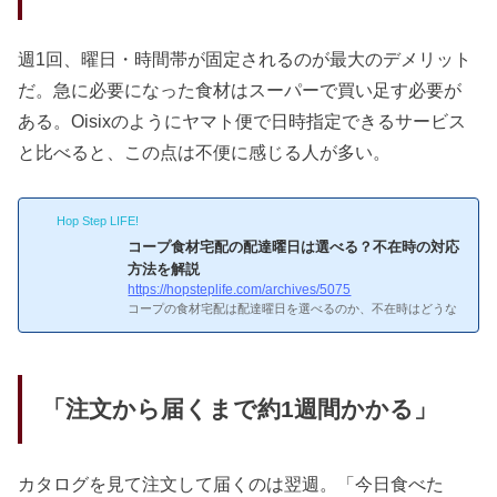
週1回、曜日・時間帯が固定されるのが最大のデメリット
だ。急に必要になった食材はスーパーで買い足す必要が
ある。Oisixのようにヤマト便で日時指定できるサービス
と比べると、この点は不便に感じる人が多い。
Hop Step LIFE!
コープ食材宅配の配達曜日は選べる？不在時の対応
方法を解説
https://hopsteplife.com/archives/5075
コープの食材宅配は配達曜日を選べるのか、不在時はどうな
るのか気になりますよね。本記事では、コープの配達システ
ム・曜日の決まり方・不在時の対応方法を詳しく解説しま
す。コープの配達曜日は選べないって初めて聞いた。教え
て！コープの配達曜日は選べないコープの配達は週1回で、
曜日・時間帯はエリアごとに固定されています。自分の住所
「注文から届くまで約1週間かかる」
に割り当てられた曜日で配達されるため、「土曜日に届けて
ほしい」といった変更はできません。ただし、加入前に担当
者に確認すれば、自分のエリアの配達曜日を教えてもらえま
す。不在時の対応...
カタログを見て注文して届くのは翌週。「今日食べた