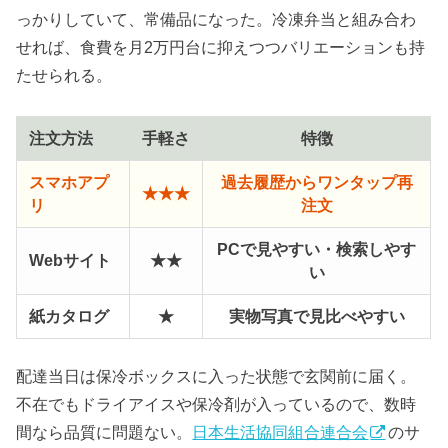
っかりしていて、常備品になった。冷凍弁当と組み合わ
せれば、食費を月2万円台に抑えつつバリエーションも持
たせられる。
注文方法
手軽さ
特徴
スマホアプ
過去履歴からワンタップ再
★★★
リ
注文
PCで見やすい・検索しやす
Webサイト
★★
い
紙カタログ
★
実物写真で見比べやすい
配達当日は保冷ボックスに入った状態で玄関前に届く。
不在でもドライアイスや保冷剤が入っているので、数時
間なら品質に問題ない。
日本生活協同組合連合会
のサ