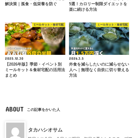
解決策｜孤食・低栄養を防ぐ
5選！カロリー制限ダイエットを
楽に続ける方法
ミールキット・食材宅配
ミールキット・食材宅配
2025.12.30
2026.3.5
【2026年版】季節・イベント別
外食を減らしたいのに減らせない
ミールキット＆食材宅配の活用法
人へ｜無理なく自炊に切り替える
まとめ
方法
ABOUT
この記事をかいた人
タカハシオサム