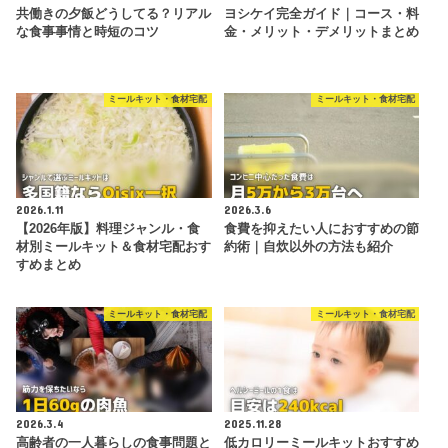
共働きの夕飯どうしてる？リアル
ヨシケイ完全ガイド｜コース・料
な食事事情と時短のコツ
金・メリット・デメリットまとめ
ミールキット・食材宅配
ミールキット・食材宅配
2026.1.11
2026.3.6
【2026年版】料理ジャンル・食
食費を抑えたい人におすすめの節
材別ミールキット＆食材宅配おす
約術｜自炊以外の方法も紹介
すめまとめ
ミールキット・食材宅配
ミールキット・食材宅配
2026.3.4
2025.11.28
高齢者の一人暮らしの食事問題と
低カロリーミールキットおすすめ