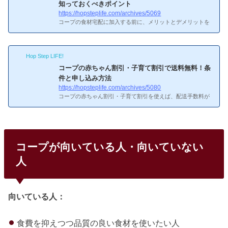
知っておくべきポイント
積立を求められる場合がありますが、こちらも退会時に返金
https://hopsteplife.com/archives/5069
されます。配送手数料
配送手数料個人宅配：1回80〜220
コープの食材宅配に加入する前に、メリットとデメリットを
円程度（...
把握しておきたい方へ。本記事では、利用者の声をもとにコ
ープの良い点・悪い点を整理し、どんな人に向いているかを
解説します。コープ食材宅配の7つのメリットって初めて聞
Hop Step LIFE!
いた。教えて！コープ食材宅配の7つのメリットスーパー並
みの価格で安心食材が届くコープの食材はスーパーとほぼ同
コープの赤ちゃん割引・子育て割引で送料無料！条
等の価格帯でありながら、品質管理や安全基準はスーパー以
件と申し込み方法
上。CO-OPオリジナル商品は特にコスパが良いと評判です。
https://hopsteplife.com/archives/5080
重い荷物を玄関まで届けてくれるお米・飲料・調味料など重
コープの赤ちゃん割引・子育て割引を使えば、配送手数料が
い食材を自宅ま...
無料になることをご存じですか。本記事では、割引の条件・
対象年齢・申し込み方法を解説します。コープの赤ちゃん割
引・子育て割引とはって気になるけど、実際どうなんだろ
う？コープの赤ちゃん割引・子育て割引とは多くのコープで
は、妊娠中〜小学校入学前の子どもがいる世帯向けに、配送
コープが向いている人・向いていない
手数料が無料または割引になる制度があります。名称や条件
は地域のコープによって異なりますが、多くの場合は手数料
人
がゼロになります。赤ちゃん割引の条件（一般的な例）のポ
イント、すご...
向いている人：
食費を抑えつつ品質の良い食材を使いたい人