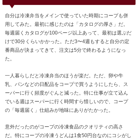
自分は冷凍弁当をメインで使っていた時期にコープも併
用してみた。最初に感じたのは「カタログの厚さ」だ。
毎週届くカタログが100ページ以上あって、最初は選ぶだ
けで30分くらいかかった。ただ3〜4週もすると自分の定
番商品が決まってきて、注文は5分で終わるようになっ
た。
一人暮らしだと冷凍弁当のほうが楽だ。ただ、卵や牛
乳、パンなどの日配品をコープで買うようにしたら、ス
ーパーに行く頻度がぐんと減った。特に仕事が立て込ん
でいる週はスーパーに行く時間すら惜しいので、コープ
の「毎週届く」仕組みが地味にありがたかった。
意外だったのがコープの冷凍食品のクオリティの高さ
だ。特にコープの冷凍うどんは1食50円台なのにコシがし