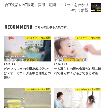
合宿免許のAT限定｜費用・期間・メリットをわかり
やすく解説
RECOMMEND
こちらの記事も人気です。
ミールキット・食材宅配
ミールキット・食材宅配
2025.9.8
2026.2.28
ビオマルシェの有機JAS100%と
一人暮らしの親の食事が心配…離
は？オーガニック基準と他社との
れて暮らす子どもができる対策
違い
ミールキット・食材宅配
ミールキット・食材宅配