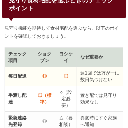
見守り食材宅配を選ぶときのチェック
ポイント
見守り機能を期待して食材宅配を選ぶなら、以下のポイ
ントを確認しておきましょう。
チェック
ショク
ヨシケ
なぜ重要か
項目
ブン
イ
週1回では万が一に
毎日配達
◎
◎
数日気づけない
○（設
手渡し配
◎（標
置き配では見守り
定必
達
準）
効果なし
要）
緊急連絡
△（要
異変時にすぐ家族
◎
先登録
相談）
へ通知