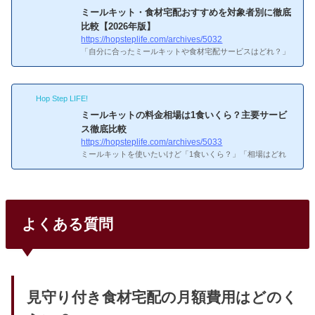
ルキット・食材宅配がおすすめってどういうこと？高齢者に
ミールキット・食材宅配おすすめを対象者別に徹底
ミールキット・食材宅配がおすすめな理由
高齢者にミール
比較【2026年版】
キット・食材宅配がおすすめな理由買い物に行く負担が減る
https://hopsteplife.com/archives/5032
（重い荷物を持たなくていい）管理栄養士監修で栄養バラン
「自分に合ったミールキットや食材宅配サービスはどれ？」
ス...
と悩んでいませんか。一人暮らし・共働き・子育て中・シニ
アなど、ライフスタイルによって最適なサービスは大きく異
なります。本記事では、対象者別におすすめのミールキッ
Hop Step LIFE!
ト・食材宅配サービスを比較し、選び方のポイントを解説し
ます。ミールキット・食材宅配サービスは「対象者について
ミールキットの料金相場は1食いくら？主要サービ
詳しく知りたい！ミールキット・食材宅配サービスは「対象
ス徹底比較
者別」で選ぶのが正解ミールキットや食材宅配サービスは現
https://hopsteplife.com/archives/5033
在10社以上が競合しており、料金・メニュー・配達頻度がそ
ミールキットを使いたいけど「1食いくら？」「相場はどれ
れぞれ異なり...
くらい？」と気になりますよね。本記事ではミールキットの
1食あたりの料金相場を主要サービスごとに比較し、家族構
成別の月額目安もお伝えします。ミールキットの1食あたり
の料金相場、自分にも当てはまるかも…ミールキットの1食
あたりの料金相場ミールキットの1食あたりの料金相場は、1
よくある質問
人前で約500〜800円が一般的です。最安値はヨシケイのお試
し5days（1食300円〜）、最高値はビオマルシェやOisixのプ
レミアムキット（1食800〜1,000円）です。2人前で注文する
と1人あたりの単...
見守り付き食材宅配の月額費用はどのく