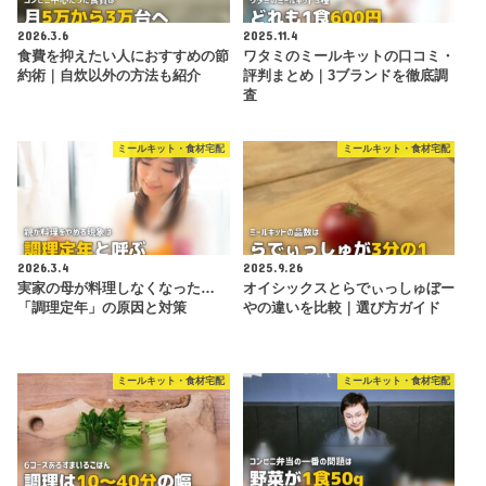
2026.3.6
2025.11.4
食費を抑えたい人におすすめの節
ワタミのミールキットの口コミ・
約術｜自炊以外の方法も紹介
評判まとめ｜3ブランドを徹底調
査
ミールキット・食材宅配
ミールキット・食材宅配
2026.3.4
2025.9.26
実家の母が料理しなくなった…
オイシックスとらでぃっしゅぼー
「調理定年」の原因と対策
やの違いを比較｜選び方ガイド
ミールキット・食材宅配
ミールキット・食材宅配