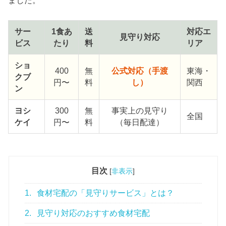
サー
1食あ
送
対応エ
見守り対応
ビス
たり
料
リア
ショ
400
無
公式対応（手渡
東海・
クブ
円〜
料
し）
関西
ン
ヨシ
300
無
事実上の見守り
全国
ケイ
円〜
料
（毎日配達）
目次
[
非表示
]
1.
食材宅配の「見守りサービス」とは？
2.
見守り対応のおすすめ食材宅配