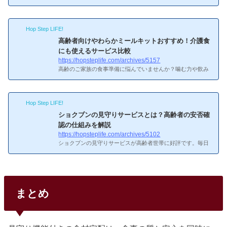
確保しつつ、自分に合うサービスが見つかります。お試しは
しごがおすすめな理由…ちょっと不安だなぁお試しはしごが
おすすめな理由各社のお試しは正規価格の50〜70%オフで1
Hop Step LIFE!
人1回限定。全社試せば最小コストで全サービスを比較体
験。あー、おすすめ順番ってそう考えればいいのかおすすめ
高齢者向けやわらかミールキットおすすめ！介護食
順番1番目：ビオマルシェ（1,500円）最安のお試し。有機JA
にも使えるサービス比較
S100%の野菜8〜9品。2番目：Oisix（1,980円）Kit Oisix含む
https://hopsteplife.com/archives/5157
約10品。ミールキットの味と使い勝手を体験。3番目：らで
高齢のご家族の食事準備に悩んでいませんか？噛む力や飲み
ぃっしゅぼーや（1...
込む力が弱くなると、通常の食事では誤嚥（ごえん）のリス
クが高まります。かといって、毎食やわらかく調理するのは
介護する側にとって大きな負担です。やわらかい食事に対応
Hop Step LIFE!
したミールキット・食材宅配を活用すれば、安全で栄養バラ
ンスの良い食事を手軽に用意できます。高齢者の食事で気を
ショクブンの見守りサービスとは？高齢者の安否確
つけるべきポイント…ちょっと不安だなぁ高齢者の食事で気
認の仕組みを解説
をつけるべきポイント誤嚥（ごえん）のリスク65歳以上の高
https://hopsteplife.com/archives/5102
齢者の約7割が嚥下（えんげ）機能の低下を感じているとさ
ショクブンの見守りサービスが高齢者世帯に好評です。毎日
れています。...
の配達時にスタッフが安否確認してくれる仕組みとは？本記
事では、見守りサービスの内容・メリット・利用方法を詳し
く解説します。ショクブンの見守りサービスとはって初めて
聞いた。教えて！ショクブンの見守りサービスとはショクブ
ンの見守りサービスは、毎日の食材配達時に配達スタッフが
まとめ
利用者の安否を確認するサービスです。一人暮らしの高齢者
や、離れて暮らすご家族がいる方にとって、大きな安心材料
になります。見守りサービスの仕組みのコツがわかってスッ
キリした！...