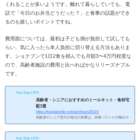
くれることが多いようです。離れて暮らしていても、電
話で「今日のお弁当どうだった？」と食事の話題ができ
るのも嬉しいポイントですね。
費用面については、最初は子ども側が負担して試しても
らい、気に入ったら本人負担に切り替える方法もありま
す。ショクブンで1日2食を頼んでも月額3〜4万円程度な
ので、高齢者施設の費用と比べればかなりリーズナブル
です。
Hop Step LIFE!
高齢者・シニアにおすすめのミールキット・食材宅
配3選
https://hopsteplife.com/archives/5023
高齢者やシニア世代の毎日の食事は、栄養バランスや噛みや
すさ、買い物の負担など気になることが多いもの。ミールキ
ット・食材宅配サービスなら、栄養バランスの取れた食事が
自宅に届き、見守り効果も期待できます。本記事では高齢者
Hop Step LIFE!
向けのおすすめサービスを紹介します。えっ、高齢者にミー