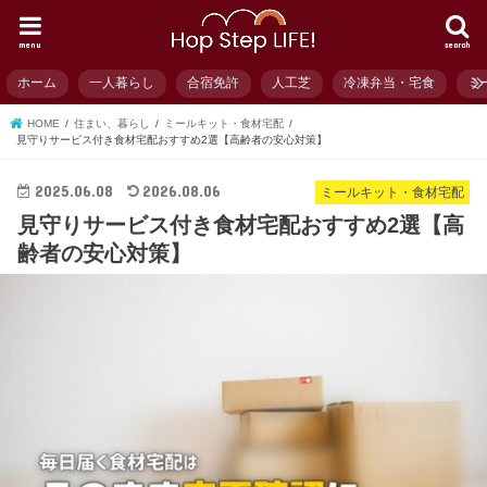
menu
search
ホーム
一人暮らし
合宿免許
人工芝
冷凍弁当・宅食
ミ
HOME
住まい、暮らし
ミールキット・食材宅配
見守りサービス付き食材宅配おすすめ2選【高齢者の安心対策】
2025.06.08
2026.08.06
ミールキット・食材宅配
見守りサービス付き食材宅配おすすめ2選【高
齢者の安心対策】