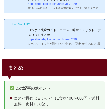
変わらない価格帯。東海エリア限定ですが、エリア内の方に
https://hopsteplife.com/archives/7129
とっては最もお得な選択肢です。2. コープ自然派：生協なら
僕はOisixのお試しセットを実際に頼んだことがあるんです
ではの手頃な...
が、正直なところ「これは人気になるわ」と納得しました。
オイシックス（Oisix）は有機野菜や無添加食品にこだわった
食材宅配サービスで、特にKit Oisix（ミールキット）は20分
Hop Step LIFE!
で主菜＋副菜が完成するという手軽さ。この記事では、オイ
シックスの特徴・料金・メリット・デメリットをざっくりま
ヨシケイ完全ガイド｜コース・料金・メリット・デ
とめつつ、もっと詳しく知りたい方向けに個別記事へのリン
メリットまとめ
クも載せています。オイシックスってよく聞くけど、ぶっち
https://hopsteplife.com/archives/7130
ゃけどんなサービスなの？オイシックスとは｜サービスの概
ミールキットを色々調べていく中で、「送料無料でコスパ最
要オイシッ...
強」との口コミが目立ったのがヨシケイでした。創業40年以
上の歴史がある老舗で、毎日その日に使う食材が届くスタイ
ル。気になって調べてみたら、かなり使い勝手がよさそうだ
ったので、この記事でヨシケイのコース・料金・メリット・
デメリットをまとめました。ヨシケイってそもそもどんなサ
まとめ
ービス？ヨシケイとは｜サービスの概要ヨシケイは1975年創
業の老舗ミールキット・食材宅配サービスです。全国に約35
0の営業所があって、自社スタッフが毎日配達してくれま
す。送料無料・...
この記事のポイント
コスパ最強はヨシケイ（1食約400〜600円・送料
無料・食材ロスなし）