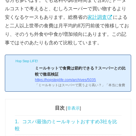
ルコストで考えると、むしろスーパーで買い物するより
安くなるケースもあります。総務省の
家計調査
による
と二人以上世帯の食費は月平均約8万円前後で推移してお
り、そのうち外食や中食が増加傾向にあります。この記
事ではそのあたりも含めて比較しています。
Hop Step LIFE!
ミールキットで食費は節約できる？スーパーとの比
較で徹底検証
https://hopsteplife.com/archives/5035
「ミールキットはスーパーで買うより高い？」「本当に食費
の節約になる？」と疑問に思う方は多いです。本記事では、
ミールキットとスーパーの食材費を実際に比較し、食費節約
の効果を検証します。ミールキット vs スーパー：1食あたり
のこと、ずっと気になってたんだよねミールキット vs スー
目次
[
非表示
]
パー：1食あたりの食材費比較例えば「鶏肉と野菜の炒め物
＋味噌汁」を作る場合、スーパーで食材を買うと2人前で約6
1.
コスパ最強のミールキットおすすめ3社を比
00〜800円（1人前300〜400円）。同じようなメニューのミ
ールキットは2人前で約1,000〜1,400円（1人前500〜700
較
円）。単純な食材...