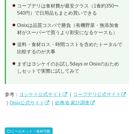
コープデリは食材費が最安クラス（1食約350〜
540円）で日用品もまとめ買いできる
Oisixは品質コスパで勝負（有機野菜・無添加食
材がスーパーで買うより割安になるケースも）
送料・食材ロス・時間コストを含めたトータルで
比較するのが大事
まずはヨシケイのお試し5days or Oisixのおため
しセットで実際に試してみて
参考：
ヨシケイ公式サイト
｜
コープデリ公式サイト
｜
Oisix公式サイト
｜
総務省 家計調査
ミールキット・食材宅配