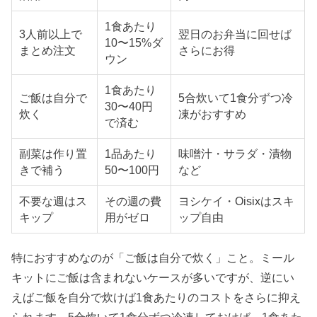
1食あたり
3人前以上で
翌日のお弁当に回せば
10〜15%ダ
まとめ注文
さらにお得
ウン
1食あたり
ご飯は自分で
5合炊いて1食分ずつ冷
30〜40円
炊く
凍がおすすめ
で済む
副菜は作り置
1品あたり
味噌汁・サラダ・漬物
きで補う
50〜100円
など
不要な週はス
その週の費
ヨシケイ・Oisixはスキ
キップ
用がゼロ
ップ自由
特におすすめなのが「ご飯は自分で炊く」こと。ミール
キットにご飯は含まれないケースが多いですが、逆にい
えばご飯を自分で炊けば1食あたりのコストをさらに抑え
られます。5合炊いて1食分ずつ冷凍しておけば、1食あた