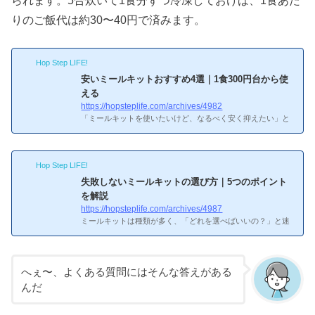
りのご飯代は約30〜40円で済みます。
Hop Step LIFE!
安いミールキットおすすめ4選｜1食300円台から使
える
https://hopsteplife.com/archives/4982
「ミールキットを使いたいけど、なるべく安く抑えたい」と
いう方へ。1食あたり300円台から利用できる安いミールキッ
トを厳選して紹介します。安いミールキットおすすめ4選に
ついて詳しく知りたい！安いミールキットおすすめ4選1. ヨ
Hop Step LIFE!
シケイ プチママ：1食約400円〜ヨシケイの「プチママ」は2
人前で1日約800〜1,000円（1食約400〜500円）と、ミール
失敗しないミールキットの選び方｜5つのポイント
キットの中では最安クラスです。しかも送料無料。離乳食の
を解説
取り分けレシピも付いており、小さなお子さんがいる家庭に
https://hopsteplife.com/archives/4987
大人気。お試し5daysなら1食約300円から始められます。2.
ミールキットは種類が多く、「どれを選べばいいの？」と迷
ヨシケイ Cut M...
いがち。この記事では、失敗しないミールキットの選び方を
5つのポイントに整理しました。自分にぴったりのサービス
が見つかります。ミールキットの選び方ポイント1：料金と
予…ちょっと不安だなぁミールキットの選び方ポイント1：
へぇ〜、よくある質問にはそんな答えがある
料金と予算まず確認すべきは月にいくらかけられるかです。
んだ
2人暮らしで週5日利用した場合の月額目安は以下の通り。
ミールキットの選び方ポイント1：料金と予算ヨシケイ：月