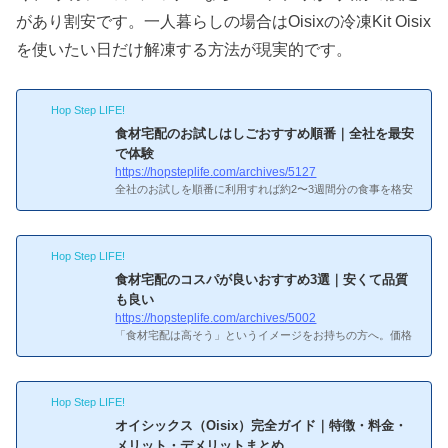
があり割安です。一人暮らしの場合はOisixの冷凍Kit Oisix
を使いたい日だけ解凍する方法が現実的です。
Hop Step LIFE!
食材宅配のお試しはしごおすすめ順番｜全社を最安
で体験
https://hopsteplife.com/archives/5127
全社のお試しを順番に利用すれば約2〜3週間分の食事を格安
確保しつつ、自分に合うサービスが見つかります。お試しは
しごがおすすめな理由…ちょっと不安だなぁお試しはしごが
おすすめな理由各社のお試しは正規価格の50〜70%オフで1
Hop Step LIFE!
人1回限定。全社試せば最小コストで全サービスを比較体
験。あー、おすすめ順番ってそう考えればいいのかおすすめ
食材宅配のコスパが良いおすすめ3選｜安くて品質
順番1番目：ビオマルシェ（1,500円）最安のお試し。有機JA
も良い
S100%の野菜8〜9品。2番目：Oisix（1,980円）Kit Oisix含む
https://hopsteplife.com/archives/5002
約10品。ミールキットの味と使い勝手を体験。3番目：らで
「食材宅配は高そう」というイメージをお持ちの方へ。価格
ぃっしゅぼーや（1...
と品質のバランスが良い、コスパの高い食材宅配サービスを
3社紹介します。コスパの良い食材宅配おすすめ3選について
詳しく知りたい！コスパの良い食材宅配おすすめ3選1. ショ
Hop Step LIFE!
クブン：送料無料×毎日届く最強コスパショクブンは送料完
全無料で毎日届くため、コスパでは頭一つ抜けています。1
オイシックス（Oisix）完全ガイド｜特徴・料金・
日あたり約1,000〜1,500円（2〜3人前）で、スーパーとほぼ
メリット・デメリットまとめ