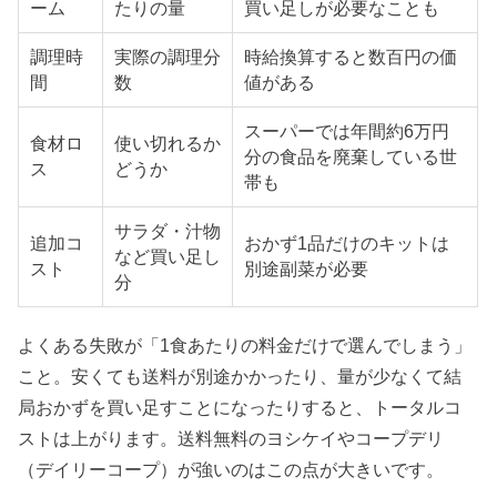
ーム
たりの量
買い足しが必要なことも
調理時
実際の調理分
時給換算すると数百円の価
間
数
値がある
スーパーでは年間約6万円
食材ロ
使い切れるか
分の食品を廃棄している世
ス
どうか
帯も
サラダ・汁物
追加コ
おかず1品だけのキットは
など買い足し
スト
別途副菜が必要
分
よくある失敗が「1食あたりの料金だけで選んでしまう」
こと。安くても送料が別途かかったり、量が少なくて結
局おかずを買い足すことになったりすると、トータルコ
ストは上がります。送料無料のヨシケイやコープデリ
（デイリーコープ）が強いのはこの点が大きいです。