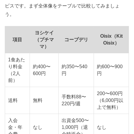
ビスです。まず全体像をテーブルで比較してみましょ
う。
ヨシケイ
Oisix（Kit
項目
（プチマ
コープデリ
Oisix）
マ）
1食あた
り料金
約400〜
約350〜540
約600〜900
（2人
600円
円
円
前）
200〜600円
手数料88〜
送料
無料
（6,000円以
220円/週
上で無料）
入会
出資金500〜
金・年
なし
1,000円（退
なし