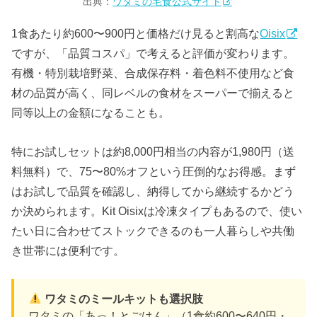
出典：
ワタミの宅食公式サイト
1食あたり約600〜900円と価格だけ見ると割高な
Oisix
ですが、「品質コスパ」で考えると評価が変わります。
有機・特別栽培野菜、合成保存料・着色料不使用など食
材の品質が高く、同レベルの食材をスーパーで揃えると
同等以上の金額になることも。
特にお試しセットは約8,000円相当の内容が1,980円（送
料無料）で、75〜80%オフという圧倒的なお得感。まず
はお試しで品質を確認し、納得してから継続するかどう
か決められます。Kit Oisixは冷凍タイプもあるので、使い
たい日に合わせてストックできるのも一人暮らしや共働
き世帯には便利です。
ワタミのミールキットも選択肢
ワタミの「あっ！とごはん」（1食約600〜640円・