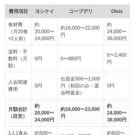
費用項目
ヨシケイ
コープデリ
Oisix
食材費
約
約
約16,000〜22,000
（月20食
20,000〜
24,000〜
円
×2人前）
24,000円
36,000円
送料・手
0〜2,400
数料（月
0円
0〜880円
円
額）
出資金500〜1,000
入会関連
0円
円（初回のみ・退
0円
費用
会時返金）
約
約
月額合計
約16,000〜23,000
20,000〜
24,000〜
（目安）
円
24,000円
38,000円
1人1食あ
約500〜
約600〜