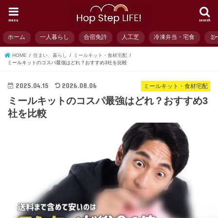
menu
search
ホーム
一人暮らし
合宿免許
人工芝
冷凍弁当・宅食
ミ
HOME
住まい、暮らし
ミールキット・食材宅配
ミールキットのコスパ最強はどれ？おすすめ3社を比較
2025.04.15
2026.08.06
ミールキット・食材宅配
ミールキットのコスパ最強はどれ？おすすめ3
社を比較