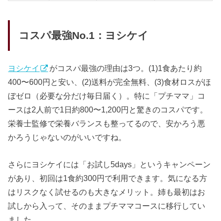
コスパ最強No.1：ヨシケイ
ヨシケイ
がコスパ最強の理由は3つ。(1)1食あたり約
400〜600円と安い、(2)送料が完全無料、(3)食材ロスがほ
ぼゼロ（必要な分だけ毎日届く）。特に「プチママ」コ
ースは2人前で1日約800〜1,200円と驚きのコスパです。
栄養士監修で栄養バランスも整ってるので、安かろう悪
かろうじゃないのがいいですね。
さらにヨシケイには「お試し5days」というキャンペーン
があり、初回は1食約300円で利用できます。気になる方
はリスクなく試せるのも大きなメリット。姉も最初はお
試しから入って、そのままプチママコースに移行してい
ました。