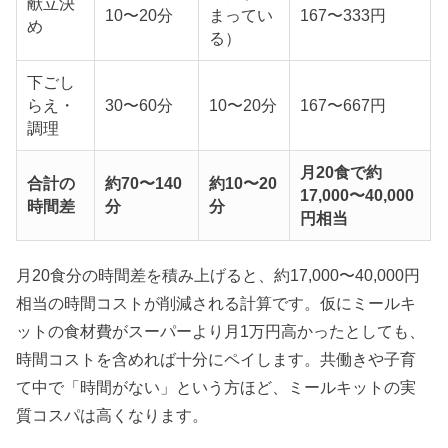
献立決
10〜20分
まってい
167〜333円
め
る）
下ごし
らえ・
30〜60分
10〜20分
167〜667円
調理
月20食で約
合計の
約70〜140
約10〜20
17,000〜40,000
時間差
分
分
円相当
月20食分の時間差を積み上げると、約17,000〜40,000円
相当の時間コストが削減される計算です。仮にミールキ
ットの食材費がスーパーより月1万円高かったとしても、
時間コストを含めれば十分にペイします。共働きや子育
て中で「時間がない」という方ほど、ミールキットの実
質コスパは高くなります。