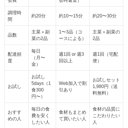
会費
会時返金）
調理時
約20分
約10〜15分
約20〜30分
間
主菜＋副
1〜3品（コ
主菜＋副菜の
品数
菜の2品
ースによる）
2品
毎日
配達頻
週1回 or 週3
週1回（宅配
（月〜
度
回以上
便）
金）
お試し
お試しセット
5days（1
Web加入で割
お試し
1,980円（送
食300
引あり
料無料）
円〜）
毎日の食
食材の品質に
おすす
食材もまとめ
費を安く
こだわりたい
めの人
て買いたい人
したい人
人