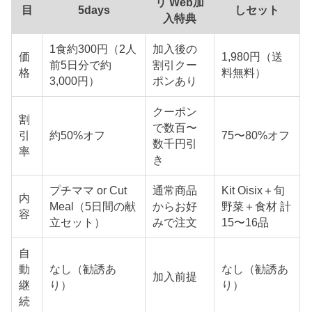
リ Web加
目
5days
しセット
入特典
1食約300円（2人
加入後の
価
1,980円（送
前5日分で約
割引クー
格
料無料）
3,000円）
ポンあり
クーポン
割
で数百〜
引
約50%オフ
75〜80%オフ
数千円引
率
き
プチママ or Cut
通常商品
Kit Oisix＋旬
内
Meal（5日間の献
からお好
野菜＋食材 計
容
立セット）
みで注文
15〜16品
自
動
なし（勧誘あ
なし（勧誘あ
加入前提
継
り）
り）
続