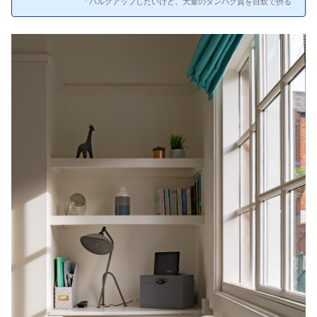
「バルクアップしたいけど、大量のタンパク質を自炊で摂る
のがキツい」「PFCの計算が面倒」――増量期の食事管理
は、減量期以上に大変だと感じるトレーニーも多いと思いま
す。毎日鶏むね肉を焼き続ける生活、正直しんどいですよ
ね。自分は本格的なバルクアップはしていませんが、冷凍弁
当の高タンパクメニューには助けられています。この記事で
は、バルクアップに必要な栄養素を効率的に摂れる宅配冷凍
弁当を紹介します。バルクアップに必要な栄養素ってどのく
らい？バルクアップに必要な栄養素の目安筋肥大には十分な
タンパク質とカロリ...