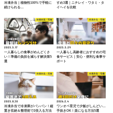
冷凍弁当｜植物性100%で手軽に
すめ3選｜ニチレイ・ワタミ・タ
続けられる…
イヘイを比較
冷凍弁当・宅食
冷凍弁当・宅食
2025.5.17
2025.5.29
一人暮らしの食事がめんどくさ
一人暮らし高齢者におすすめの宅
い！準備の負担を減らす解決策5
食サービス｜安心・便利な食事サ
選
ポート
冷凍弁当・宅食
冷凍弁当・宅食
2025.8.30
2026.2.4
冷凍弁当で冷凍庫がパンパン！縦
ワンオペ育児で夕飯がしんどい…
置き収納＆整理術で2倍入る方法
手抜きOK！楽になる方法5選