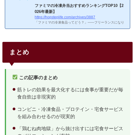
ファミマの冷凍弁当おすすめランキングTOP10【2
026年最新】
https://hopsteplife.com/archives/3887
「ファミマの冷凍食品ってどう？」――フリーランスになり
たての頃、昼飯を毎日コンビニで済ませていた時期がありま
す。セブン・ローソン・ファミマと順番に回しているうち
に、ファミマの「ファミマル」ブランドの冷凍食品が地味に
充実していることに気づいて、気がつけばリピート買いする
商品がいくつかできていました。ファミマの冷凍食品ってど
まとめ
んなのがある？ファミマ冷凍食品の特徴
特徴「ファミマ
ル」ブランド（旧「お母さん食堂」）で展開ごはんもの・生
パスタ・麺類と幅広いラインナップ価格帯：274〜498円（税
込）セブ...
この記事のまとめ
筋トレの効果を最大化するには食事が重要だが毎
食自炊は非現実的
コンビニ・冷凍食品・プロテイン・宅食サービス
を組み合わせるのが現実的
「鶏むね肉地獄」から抜け出すには宅食サービス