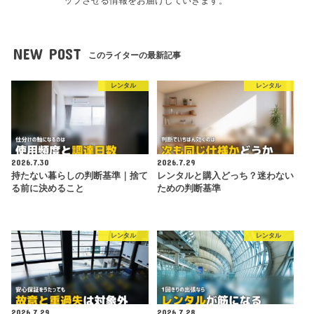
ップさせる情報をお届けしていきます。
NEW POST
このライターの最新記事
レンタル
レンタル
2026.7.30
2026.7.29
持たない暮らしの判断基準｜捨て
レンタルと購入どっち？迷わない
る前に決めること
ための判断基準
レンタル
レンタル
2026.7.29
2026.7.28