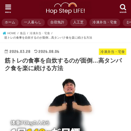
menu
search
ホーム
一人暮らし
合宿免許
人工芝
冷凍弁当・宅食
ミ
HOME
食品
冷凍弁当・宅食
筋トレの食事を自炊するのが面倒…高タンパク食を楽に続ける方法
2026.03.28
2026.08.06
冷凍弁当・宅食
筋トレの食事を自炊するのが面倒…高タンパ
ク食を楽に続ける方法