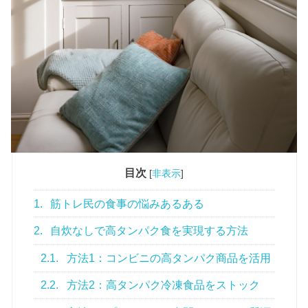
目次
[
非表示
]
1.
筋トレ民の食事の悩みあるある
2.
自炊なしで高タンパク食を実現する方法
2.1.
方法1：コンビニの高タンパク商品を活用
2.2.
方法2：高タンパク冷凍食品をストック