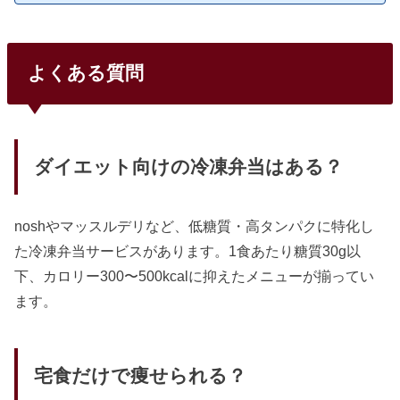
た。価格帯は1食390円〜940円と2倍以上の差があり、味・メ
ニュー数・解約条件もサービスごとにかなり違う。目的に合
った2〜3社に絞って初回割引で食べ比べるのが、一番確実な
選び方だ。出典：nosh（ナッシュ）公式サイト主要4社の早
よくある質問
見比較10社の中でも利用者数が多く、初めての人に選ばれや
すい4社を比較した。コスパとメニュー数のバランスではnos
hが一歩リードしている。サービス1食あたり送料メニュー数
特徴nosh462円...
ダイエット向けの冷凍弁当はある？
noshやマッスルデリなど、低糖質・高タンパクに特化し
た冷凍弁当サービスがあります。1食あたり糖質30g以
下、カロリー300〜500kcalに抑えたメニューが揃ってい
ます。
宅食だけで痩せられる？