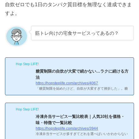
自炊ゼロでも1日のタンパク質目標を無理なく達成できま
すよ。
筋トレ向けの宅食サービスってあるの？
Hop Step LIFE!
糖質制限の自炊が大変で続かない…ラクに続ける方
法
https://hopsteplife.com/archives/4067
「糖質制限を始めたけど、自炊が大変すぎて挫折した」。糖
質制限ダイエットは効果が出やすい反面、自炊のハードルが
高いのが最大のネックなんですよね。ご飯・パン・麺類が使
えないと何を作ればいいか分からないし、低糖質メニューは
Hop Step LIFE!
食材費も高くなりがち。正直なところ、続けるのはかなり大
変です。自分も健康診断でLDLコレステロールが引っかかっ
冷凍弁当サービス一覧比較表｜人気10社を価格・
て糖質を意識し始めた口ですが、最初の1週間で挫折しかけ
味・特徴で一覧比較
た経験があります。名古屋の1Kキッチンで鶏むね肉のソテー
https://hopsteplife.com/archives/3944
を3日連続で作ったとき、「もう無理だ」と思いました。同
冷凍弁当サービスが多すぎてどれを選べばいいかわからない
じ悩みを抱えて...
——そんな人のために、主要10社の基本情報を一覧で整理し