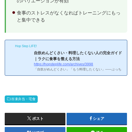
のバリエーションが有効
食事のストレスがなくなればトレーニングにもっ
と集中できる
Hop Step LIFE!
自炊めんどくさい・料理したくない人の完全ガイド
｜ラクに食事を整える方法
https://hopsteplife.com/archives/3998
「自炊がめんどくさい」「もう料理したくない」——ぶっち
ゃけ、僕もそう思って冷凍弁当に切り替えた一人です。一人
暮らしの社会人や共働き家庭にとって、毎日の食事準備がス
トレスになるのは当然なんですよね。知恵袋でも「自炊が面
倒だけど外食にお金をかけたくない」って相談はめちゃくち
ゃ多いです。この記事では、自炊が面倒・料理したくないと
冷凍弁当・宅食
感じている方に向けて、ラクに食事を整えるさまざまな方法
をまとめました。
この記事でわかること自炊が面倒に感じ
る本当の原因（料理以外のタスクが大きい）自炊しなくても
健康...
ポスト
シェア