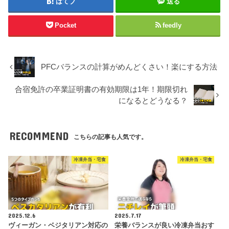
はてブ
送る
Pocket
feedly
PFCバランスの計算がめんどくさい！楽にする方法
合宿免許の卒業証明書の有効期限は1年！期限切れ
になるとどうなる？
RECOMMEND
こちらの記事も人気です。
冷凍弁当・宅食
冷凍弁当・宅食
2025.12.6
2025.7.17
ヴィーガン・ベジタリアン対応の
栄養バランスが良い冷凍弁当おす