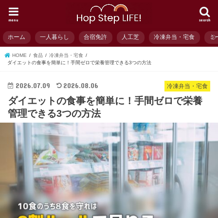
menu
search
ホーム
一人暮らし
合宿免許
人工芝
冷凍弁当・宅食
ミ
HOME
食品
冷凍弁当・宅食
ダイエットの食事を簡単に！手間ゼロで栄養管理できる3つの方法
2026.07.09
2026.08.06
冷凍弁当・宅食
ダイエットの食事を簡単に！手間ゼロで栄養
管理できる3つの方法