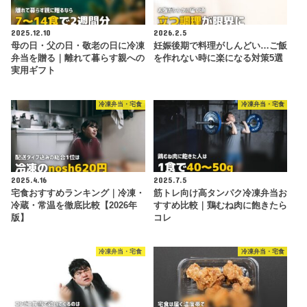
2025.12.10
2026.2.5
母の日・父の日・敬老の日に冷凍
妊娠後期で料理がしんどい…ご飯
弁当を贈る｜離れて暮らす親への
を作れない時に楽になる対策5選
実用ギフト
冷凍弁当・宅食
冷凍弁当・宅食
2025.4.16
2025.7.5
宅食おすすめランキング｜冷凍・
筋トレ向け高タンパク冷凍弁当お
冷蔵・常温を徹底比較【2026年
すすめ比較｜鶏むね肉に飽きたら
版】
コレ
冷凍弁当・宅食
冷凍弁当・宅食