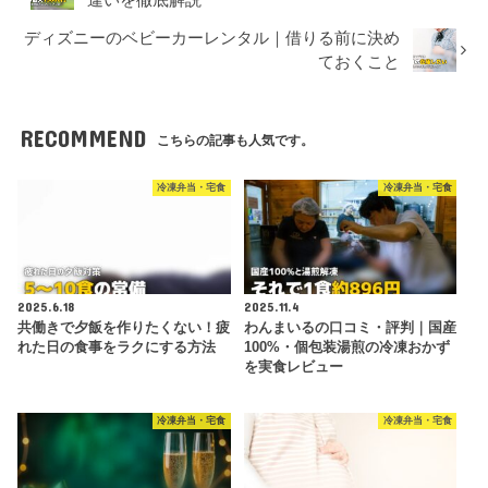
ディズニーのベビーカーレンタル｜借りる前に決め
ておくこと
RECOMMEND
こちらの記事も人気です。
冷凍弁当・宅食
冷凍弁当・宅食
2025.6.18
2025.11.4
共働きで夕飯を作りたくない！疲
わんまいるの口コミ・評判｜国産
れた日の食事をラクにする方法
100%・個包装湯煎の冷凍おかず
を実食レビュー
冷凍弁当・宅食
冷凍弁当・宅食