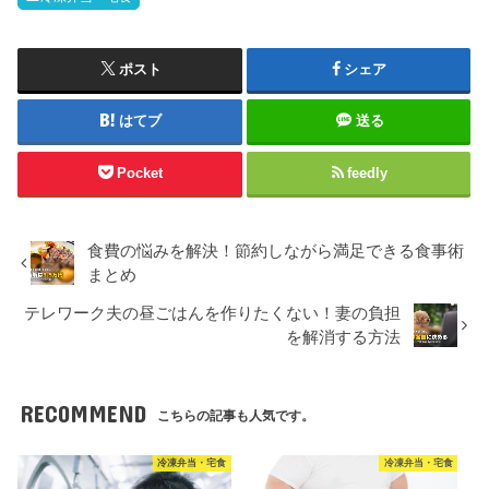
イルにぴったりの一台を見つけましょう。一人暮らし用の冷
蔵庫って何を基準に選べばいいの？一人暮らし向け冷蔵庫の
容量目安一般...
ポスト
シェア
はてブ
送る
Pocket
feedly
食費の悩みを解決！節約しながら満足できる食事術
まとめ
テレワーク夫の昼ごはんを作りたくない！妻の負担
を解消する方法
RECOMMEND
こちらの記事も人気です。
冷凍弁当・宅食
冷凍弁当・宅食