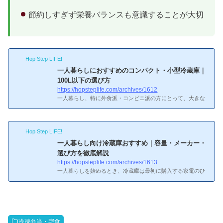
節約しすぎず栄養バランスも意識することが大切
Hop Step LIFE!
一人暮らしにおすすめのコンパクト・小型冷蔵庫｜
100L以下の選び方
https://hopsteplife.com/archives/1612
一人暮らし、特に外食派・コンビニ派の方にとって、大きな
冷蔵庫は必要ないケースも多いです。むしろ「小さい冷蔵庫
で十分」「スペースを節約したい」というニーズを持つ方も
多くいます。この記事では、一人暮らし向けのコンパクト・
Hop Step LIFE!
小型冷蔵庫の選び方とおすすめのタイプを紹介します。小さ
い冷蔵庫でも大丈夫なケースってあるのかな？小型冷蔵庫が
一人暮らし向け冷蔵庫おすすめ｜容量・メーカー・
向いているケース外食・コンビニ中心の生活スタイル外食や
選び方を徹底解説
コンビニ・テイクアウトが中心で、ほとんど自炊しない方に
https://hopsteplife.com/archives/1613
は小型冷蔵庫が最適です。飲み物を冷やしたり、残り物を少
一人暮らしを始めるとき、冷蔵庫は最初に購入する家電のひ
し保存する...
とつです。しかし、「どのメーカーが良いか」「容量はどれ
くらい必要か」「自炊するかどうかで選び方が変わるのか」
など、疑問は尽きません。この記事では、一人暮らし向け冷
蔵庫の選び方をわかりやすく解説し、おすすめのモデルタイ
プも紹介します。冷蔵庫は10年以上使い続ける大型家電で
冷凍弁当・宅食
す。失敗しない選び方をしっかり押さえて、自分の生活スタ