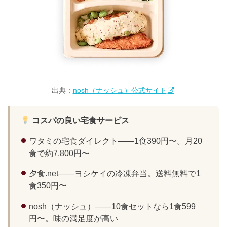
出典：
nosh（ナッシュ）公式サイト
コスパの良い宅食サービス
ワタミの宅食ダイレクト——1食390円〜。月20
食で約7,800円〜
夕食.net——ヨシケイの冷凍弁当。送料無料で1
食350円〜
nosh（ナッシュ）——10食セットなら1食599
円〜。味の満足度が高い