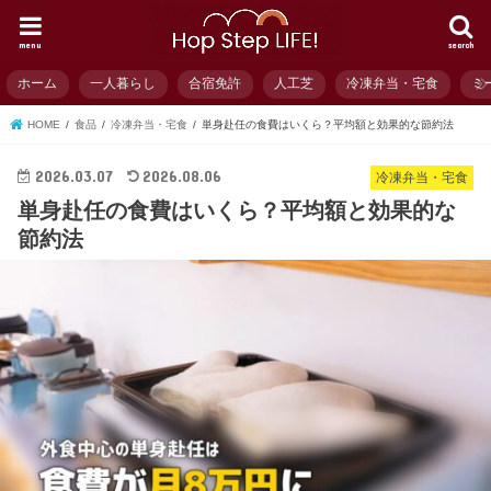
menu
search
ホーム
一人暮らし
合宿免許
人工芝
冷凍弁当・宅食
ミ
HOME
食品
冷凍弁当・宅食
単身赴任の食費はいくら？平均額と効果的な節約法
2026.03.07
2026.08.06
冷凍弁当・宅食
単身赴任の食費はいくら？平均額と効果的な
節約法