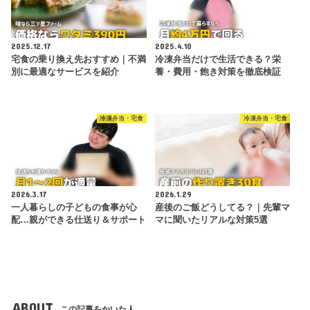
2025.12.17
2025.4.10
宅食の乗り換え先おすすめ｜不満
冷凍弁当だけで生活できる？栄
別に最適なサービスを紹介
養・費用・飽き対策を徹底検証
冷凍弁当・宅食
冷凍弁当・宅食
2026.3.17
2026.1.29
一人暮らしの子どもの食事が心
産後のご飯どうしてる？｜先輩マ
配…親ができる仕送り＆サポート
マに聞いたリアルな対策5選
ABOUT
この記事をかいた人