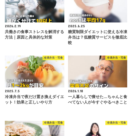
2026.2.19
2025.6.25
共働きの食事ストレスを解消する
糖質制限ダイエットに使える冷凍
方法｜原因と具体的な対策
弁当は？低糖質サービスを徹底比
較
冷凍弁当・宅食
冷凍弁当・宅食
2025.7.5
2026.1.18
冷凍弁当で夜だけ置き換えダイエ
一人暮らしで痩せた…ちゃんと食
ット！効果と正しいやり方
べてない人が今すぐやるべきこと
冷凍弁当・宅食
冷凍弁当・宅食