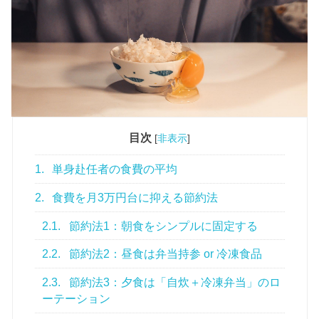
目次
[
非表示
]
1.
単身赴任者の食費の平均
2.
食費を月3万円台に抑える節約法
2.1.
節約法1：朝食をシンプルに固定する
2.2.
節約法2：昼食は弁当持参 or 冷凍食品
2.3.
節約法3：夕食は「自炊＋冷凍弁当」のロ
ーテーション