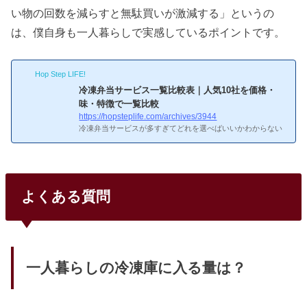
い物の回数を減らすと無駄買いが激減する」というの
は、僕自身も一人暮らしで実感しているポイントです。
Hop Step LIFE!
冷凍弁当サービス一覧比較表｜人気10社を価格・
味・特徴で一覧比較
https://hopsteplife.com/archives/3944
冷凍弁当サービスが多すぎてどれを選べばいいかわからない
——そんな人のために、主要10社の基本情報を一覧で整理し
た。価格帯は1食390円〜940円と2倍以上の差があり、味・メ
ニュー数・解約条件もサービスごとにかなり違う。目的に合
った2〜3社に絞って初回割引で食べ比べるのが、一番確実な
選び方だ。出典：nosh（ナッシュ）公式サイト主要4社の早
よくある質問
見比較10社の中でも利用者数が多く、初めての人に選ばれや
すい4社を比較した。コスパとメニュー数のバランスではnos
hが一歩リードしている。サービス1食あたり送料メニュー数
特徴nosh462円...
一人暮らしの冷凍庫に入る量は？