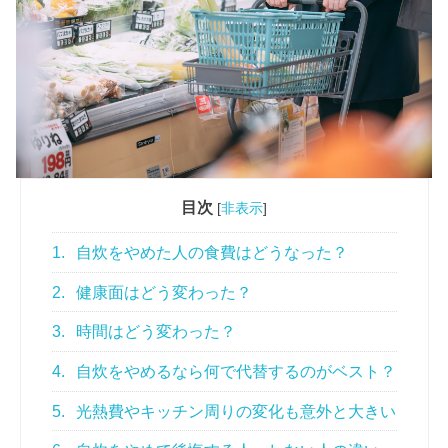
目次
[
非表示
]
1.
自炊をやめた人の食費はどうなった？
2.
健康面はどう変わった？
3.
時間はどう変わった？
4.
自炊をやめるなら何で代替するのがベスト？
5.
光熱費やキッチン周りの変化も意外と大きい