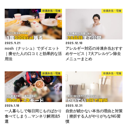
冷凍弁当・宅食
冷凍弁当・宅食
2025.9.21
2025.12.10
nosh（ナッシュ）でダイエット
アレルギー対応の冷凍弁当おすす
｜痩せた人の口コミと効果的な活
めサービス｜7大アレルゲン除去
用法
メニューまとめ
冷凍弁当・宅食
冷凍弁当・宅食
2026.1.18
2025.12.31
一人暮らしで毎日同じものばかり
自炊が続かない本当の理由と対策
食べてしまう…マンネリ解消法5
｜挫折する人がやりがちなNG習
選
慣