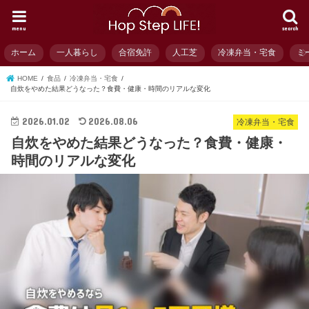
menu
search
ホーム
一人暮らし
合宿免許
人工芝
冷凍弁当・宅食
ミ
HOME
食品
冷凍弁当・宅食
自炊をやめた結果どうなった？食費・健康・時間のリアルな変化
2026.01.02
2026.08.06
冷凍弁当・宅食
自炊をやめた結果どうなった？食費・健康・
時間のリアルな変化