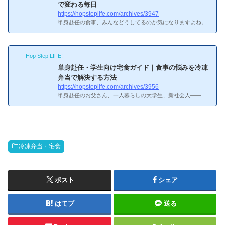
で変わる毎日
https://hopsteplife.com/archives/3947
単身赴任の食事、みんなどうしてるのか気になりますよね。
実態を調べてみると、自炊している人はわずか2割程度。大
半がコンビニや外食頼みで、月の食費は平均4.5万円。僕自身
は名古屋で在宅ワークのフリーランスですが、一人暮らしで
Hop Step LIFE!
食事をどうするか問題は他人事じゃないので、冷凍弁当ユー
ザーの立場から解決策を紹介します。単身赴任の食事って実
単身赴任・学生向け宅食ガイド｜食事の悩みを冷凍
際みんなどうしてるんだろう...単身赴任者の食事事情【デー
弁当で解決する方法
タで見る現実】
食事パターンの割合自炊派（約2割）——
https://hopsteplife.com/archives/3956
週末にまとめて作り置きするケースが多いコンビニ・スーパ
単身赴任のお父さん、一人暮らしの大学生、新社会人——
ー惣...
「食事をどうするか」は一人暮らしを始めた人に共通する悩
みですよね。僕もフリーランスとして名古屋で一人暮らしを
していますが、食事問題は本当に切実でした。実際、単身赴
任者の自炊率はわずか2割程度で、大半がコンビニや外食に
頼っているというデータもあります。「食費がかさんで仕方
冷凍弁当・宅食
がない」「気づいたら3日連続コンビニ弁当だった」——そ
んな悩みを持っている方に向けて、この記事では冷凍弁当を
使った具体的な解決策をまとめました。
この記事でわかる
こと単身赴...
ポスト
シェア
はてブ
送る