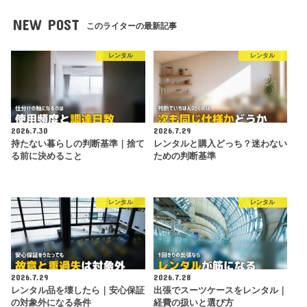
NEW POST
このライターの最新記事
レンタル
レンタル
2026.7.30
2026.7.29
持たない暮らしの判断基準｜捨て
レンタルと購入どっち？迷わない
る前に決めること
ための判断基準
レンタル
レンタル
2026.7.29
2026.7.28
レンタル品を壊したら｜安心保証
出張でスーツケースをレンタル｜
の対象外になる条件
経費の扱いと選び方