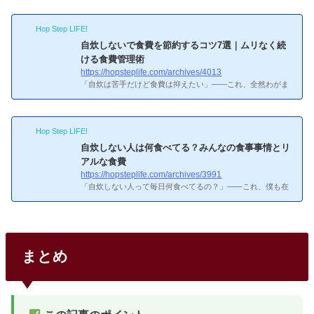
Hop Step LIFE!
自炊しないで食費を節約するコツ7選｜ムリなく続
ける食費管理術
https://hopsteplife.com/archives/4013
「自炊は苦手だけど食費は抑えたい」——これ、全然わがま
まじゃないと思うんですよね。僕も在宅ワークで毎日自炊す
るのは正直しんどくて、いろいろ試行錯誤してきました。こ
の記事では、自炊なしでも食費をコントロールする7つのコ
Hop Step LIFE!
ツを紹介します。食費の管理って、何から始めたらいいんだ
ろう？コツ1：食費の予算を「週単位」で管理する月3万円と
自炊しない人は何食べてる？みんなの食事事情とリ
決めても、月単位だと途中で「今いくら使ってるか」が分か
アルな食費
らなくなるんですよね。そこで週7,500円（月3万円÷4週）の
https://hopsteplife.com/archives/3991
予算を設定して、週ごとに把握するのがおすすめです。僕は
「自炊しない人って毎日何食べてるの？」——これ、僕も在
毎週月曜にスマ...
宅ワークを始めたころによく聞かれました。正直なところ、
自炊しない人の食事パターンってピンキリで、上手にやりく
りしてる人もいれば、コンビニ弁当とカップ麺のループにハ
マってる人もいます。この記事では、自炊しない人のリアル
な食事パターンを5つに分けて、それぞれの食費やメリッ
まとめ
ト・デメリットを比較していきます。自炊しない人って、毎
日何食べてるのか気になる！自炊しない人はどのくらいい
る？「自炊しないなんて自分だけかも…」と思っている人も
いるかもしれません...