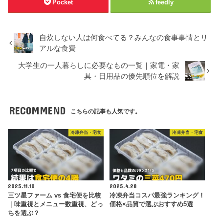
Pocket
feedly
自炊しない人は何食べてる？みんなの食事事情とリ
アルな食費
大学生の一人暮らしに必要なもの一覧｜家電・家
具・日用品の優先順位を解説
RECOMMEND
こちらの記事も人気です。
冷凍弁当・宅食
冷凍弁当・宅食
2025.11.10
2025.4.28
三ツ星ファーム vs 食宅便を比較
冷凍弁当コスパ最強ランキング！
｜味重視とメニュー数重視、どっ
価格×品質で選ぶおすすめ5選
ちを選ぶ？