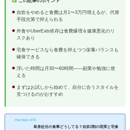
この記事のポイント
自炊をやめると食費は月1〜3万円増えるが、代替
手段次第で抑えられる
外食やUberEats依存は食費爆増＆健康悪化のリ
スクあり
宅食サービスなら食費を抑えつつ栄養バランスも
確保できる
浮いた時間は月30〜60時間——副業や勉強に使
える
まずはお試しから始めて、自分に合うスタイルを
見つけるのがおすすめ
Hop Step LIFE!
単身赴任の食事どうしてる？自炊2割の現実と宅食