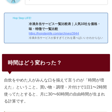
Hop Step LIFE!
冷凍弁当サービス一覧比較表｜人気10社を価格・
味・特徴で一覧比較
https://hopsteplife.com/archives/3944
冷凍弁当サービスが多すぎてどれを選べばいいかわからない
——そんな人のために、主要10社の基本情報を一覧で整理し
た。価格帯は1食390円〜940円と2倍以上の差があり、味・メ
ニュー数・解約条件もサービスごとにかなり違う。目的に合
った2〜3社に絞って初回割引で食べ比べるのが、一番確実な
選び方だ。出典：nosh（ナッシュ）公式サイト主要4社の早
時間はどう変わった？
見比較10社の中でも利用者数が多く、初めての人に選ばれや
すい4社を比較した。コスパとメニュー数のバランスではnos
hが一歩リードしている。サービス1食あたり送料メニュー数
特徴nosh462円...
自炊をやめた人がみんな口を揃えて言うのが「時間が増
えた」ということ。買い物・調理・片付けで1日1〜2時間
使ってたとすると、月に30〜60時間の自由時間が生まれ
る計算です。