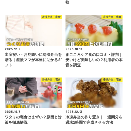
較
冷凍弁当・宅食
冷凍弁当・宅食
2025.12.9
2025.10.17
出産祝い・お見舞いに冷凍弁当を
まごころケア食の口コミ・評判｜
贈る｜産後ママが本当に助かるギ
安いけど美味しいの？利用者の本
フト
音を調査
冷凍弁当・宅食
冷凍弁当・宅食
2025.10.7
2025.12.13
ワタミの宅食はまずい？原因と対
冷凍弁当の作り置き｜一週間分を
策を徹底解説
週末2時間で完成させる方法