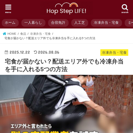
menu
search
ホーム
一人暮らし
合宿免許
人工芝
冷凍弁当・宅食
ミ
HOME
食品
冷凍弁当・宅食
宅食が届かない？配送エリア外でも冷凍弁当を手に入れる5つの方法
2025.12.22
2026.08.06
冷凍弁当・宅食
宅食が届かない？配送エリア外でも冷凍弁当
を手に入れる5つの方法