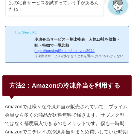
別の宅食サービスを試すっていう手があるん
だね！
Hop Step LIFE!
冷凍弁当サービス一覧比較表｜人気10社を価格・
味・特徴で一覧比較
https://hopsteplife.com/archives/3944
冷凍弁当サービスが多すぎてどれを選べばいいかわからない
——そんな人のために、主要10社の基本情報を一覧で整理し
た。価格帯は1食390円〜940円と2倍以上の差があり、味・メ
ニュー数・解約条件もサービスごとにかなり違う。目的に合
った2〜3社に絞って初回割引で食べ比べるのが、一番確実な
選び方だ。出典：nosh（ナッシュ）公式サイト主要4社の早
方法2：Amazonの冷凍弁当を利用する
見比較10社の中でも利用者数が多く、初めての人に選ばれや
すい4社を比較した。コスパとメニュー数のバランスではnos
hが一歩リードしている。サービス1食あたり送料メニュー数
特徴nosh462円...
Amazonでは様々な冷凍弁当が販売されていて、プライム
会員なら多くの商品が送料無料で届きます。サブスク型
ではなく都度購入できるのもメリットです。僕も一時期
Amazonでニチレイの冷凍弁当をまとめ買いしていた時期