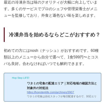
最近の冷凍弁当は味のクオリティが大幅に向上していま
す。多くのサービスでプロのシェフや管理栄養士がメニ
ューを監修しており、外食と遜色ない味を楽しめます。
冷凍弁当を始めるならどこがおすすめ？
初めての方にはnosh（ナッシュ）がおすすめです。60種
類以上のメニューから自分で選べて、1食599円〜とコス
パも良好。合わなければいつでも解約できます。
Hop Step LIFE!
ワタミの宅食の配達エリア｜対応地域の確認方法と
対象外の対処法
https://hopsteplife.com/archives/3907
ワタミの宅食は自社スタッフが毎日配達するので、対応エリ
アが限られています。自分が祖母に勧めたときもまず「エリ
ア内か？」を確認しました。ワタミの宅食って自分の地域に