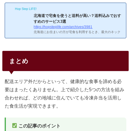
届くのかな？配達エリアの確認方法
確認方法公式サイトに
Hop Step LIFE!
アクセス「お届け先」に郵便番号を入力配達可能かどうかが
表示される都市部はほぼカバー。地方の山間部や離島は対象
北海道で宅食を使うと送料が高い？送料込みでおす
外のケースあり。全国約500ヶ所の営業所を展開していま
すめのサービス3選
す。正直なところ、都市部に住んでいる方ならほぼ確実にエ
https://hopsteplife.com/archives/3981
リア内です。僕の住んでいる名古屋市も問題なく対応してい
北海道にお住まいの方が宅食を利用するとき、最大のネック
ます。...
が「送料」なんですよね。クール便の送料は本州より500〜
1,000円高くなるのが一般的で、1食あたりのコストが大きく
変わります。この記事では送料込みのトータルコストで比較
して、北海道でもお得に使えるサービスを3つ厳選しまし
た。北海道って宅食の送料めっちゃ高いイメージあるんだけ
まとめ
ど…北海道への送料一覧主要サービスの北海道向け送料をま
とめました。1食あたりの送料負担も計算しています。サー
ビス1食あたり送料メニュー数特徴nosh（ナッシュ）599円〜
2,145円60種類以上...
配送エリア外だからといって、健康的な食事を諦める必
要はまったくありません。上で紹介した5つの方法を組み
合わせれば、どの地域に住んでいても冷凍弁当を活用し
た食生活が実現できます。
この記事のポイント