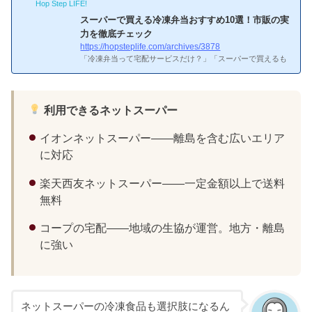
Hop Step LIFE!
スーパーで買える冷凍弁当おすすめ10選！市販の実
力を徹底チェック
https://hopsteplife.com/archives/3878
「冷凍弁当って宅配サービスだけ？」「スーパーで買えるも
のはないの？」――自分もnoshを定期利用する一方で、スー
パーの冷凍弁当も買うことがあります。送料不要で買いたい
ときにすぐ手に入るのが最大の魅力なんですよね。出典：no
sh（ナッシュ）公式サイトスーパーで買える冷凍弁当ってど
利用できるネットスーパー
んな特徴があるの？スーパーで買える冷凍弁当の特徴
特徴
価格帯：1食298〜500円程度。宅配より安い送料なし：スー
イオンネットスーパー——離島を含む広いエリア
パーに行くだけで購入完了すぐ手に入る：届くのを待つ必要
に対応
なし実物を見て選べる：カロリーや内容を確認できるデメリ
ット：...
楽天西友ネットスーパー——一定金額以上で送料
無料
コープの宅配——地域の生協が運営。地方・離島
に強い
ネットスーパーの冷凍食品も選択肢になるん