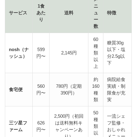
1食
ニ
サービス
あた
送料
ュ
特徴
り
ー
数
60
糖質30g
種
nosh（ナ
599
以下・塩
2,145円
類
ッシュ）
円〜
分2.5g以
以
下
上
約
病院給食
560
780円（定期
160
実績・制
食宅便
円〜
390円）
種
限食が充
類
実
50
2,500円（初回
一流シェ
種
三ツ星フ
626
は送料無料キ
フ監修・
類
ァーム
円〜
ャンペーンあ
おしゃれ
以
り）
メニュー