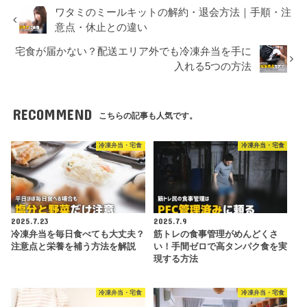
ワタミのミールキットの解約・退会方法｜手順・注
意点・休止との違い
宅食が届かない？配送エリア外でも冷凍弁当を手に
入れる5つの方法
RECOMMEND
こちらの記事も人気です。
冷凍弁当・宅食
冷凍弁当・宅食
2025.7.23
2025.7.9
冷凍弁当を毎日食べても大丈夫？
筋トレの食事管理がめんどくさ
注意点と栄養を補う方法を解説
い！手間ゼロで高タンパク食を実
現する方法
冷凍弁当・宅食
冷凍弁当・宅食