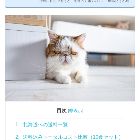
「沖縄に住んでるけど、宅食って届くの？」「離島だけど利
用できるサービスはある？」——これ、意外と情報が少なく
て困りますよね。この記事では沖縄・離島への配送に対応し
ている宅食サービスと、各社の送料を調べてまとめました。
配送エリア外の場合の代替手段も紹介しています。沖縄とか
離島って、そもそも宅食届くの？沖縄への配送対応状況と送
料沖縄本島へは多くのサービスが配送可能ですが、送料は本
州より1,000〜2,000円高くなるのが一般的です。
沖縄向け
送料一覧nosh——配送可能。送料2,145円（全国で最も高い
地域）三...
目次
[
非表示
]
1.
北海道への送料一覧
2.
送料込みトータルコスト比較（10食セット）