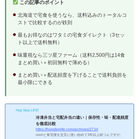
この記事のポイント
北海道で宅食を使うなら、送料込みのトータルコ
ストで比較するのが鉄則
最もお得なのはワタミの宅食ダイレクト（3セッ
ト以上で送料無料）
味重視なら三ツ星ファーム（送料2,500円は14食
まとめ買い＋初回無料で薄める）
まとめ買い＋配送頻度を下げることで送料負担を
最小限にできる
Hop Step LIFE!
冷凍弁当と宅配弁当の違い｜保存性・味・配達頻度
を徹底比較
https://hopsteplife.com/archives/3734
noshと食宅便を交互に使い始めて3年以上経つんですが、