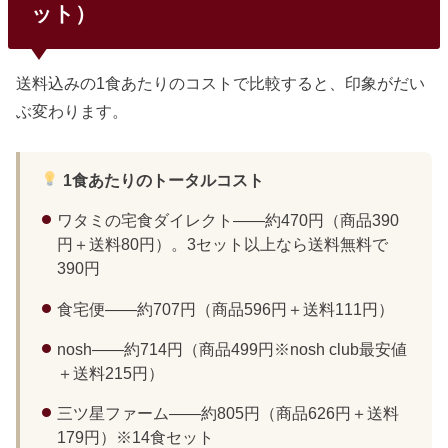
すい4社を比較した。コスパとメニュー数のバランスではnos
ット）
hが一歩リードしている。サービス1食あたり送料メニュー数
特徴nosh462円...
送料込みの1食あたりのコストで比較すると、印象がだい
ぶ変わります。
1食あたりのトータルコスト
ワタミの宅食ダイレクト——約470円（商品390
円＋送料80円）。3セット以上なら送料無料で
390円
食宅便——約707円（商品596円＋送料111円）
nosh——約714円（商品499円※nosh club最安値
＋送料215円）
三ツ星ファーム——約805円（商品626円＋送料
179円）※14食セット