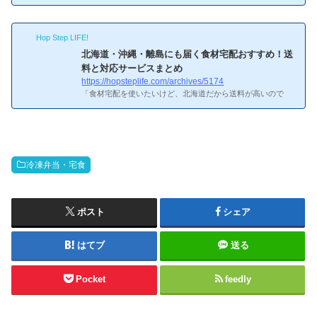
「冷凍弁当と宅配弁当って何が違うの？」という質問をもら
うことがあります。正直なところ、自分も最初はよくわかっ
ていませんでした。この記事では、実際に両方使ってきた経
Hop Step LIFE!
験も踏まえて、保存性・味・配達頻度・価格といった項目ご
とに比較してみます。冷凍弁当と宅配弁当って何が違うの？
北海道・沖縄・離島にも届く食材宅配おすすめ！送
冷凍弁当と宅配弁当の基本的な違い結局のところ、いちばん
料と対応サービスまとめ
の違いは「届く温度帯」です。ここが違うだけで、使い勝手
https://hopsteplife.com/archives/5174
がガラッと変わります。
冷凍弁当と宅配弁当の基本的な違
「食材宅配を使いたいけど、北海道だから送料が高いので
い冷凍...
は…」「沖縄や離島でも届くサービスはある？」とお悩みの
方は多いでしょう。実は、全国対応の食材宅配サービスはい
くつかあります。この記事では、北海道・沖縄・離島に届く
食材宅配と、気になる送料を詳しく紹介します。北海道・沖
縄・離島対応のサービス一覧、自分にも当てはまるかも…北
冷凍弁当・宅食
海道・沖縄・離島対応のサービス一覧OisixOisixはヤマト運
輸のクール便で全国配達に対応しています。北海道・沖縄へ
の送料は追加で200〜800円程度かかりますが、離島を含む全
国に届けてもら...
ポスト
シェア
はてブ
送る
Pocket
feedly