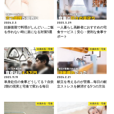
2026.2.5
2025.5.29
妊娠後期で料理がしんどい…ご飯
一人暮らし高齢者におすすめの宅
を作れない時に楽になる対策5選
食サービス｜安心・便利な食事サ
ポート
冷凍弁当・宅食
冷凍弁当・宅食
2025.11.19
2026.2.21
単身赴任の食事どうしてる？自炊
献立を考えるのが苦痛…毎日の献
2割の現実と宅食で変わる毎日
立ストレスを解消する5つの方法
冷凍弁当・宅食
冷凍弁当・宅食