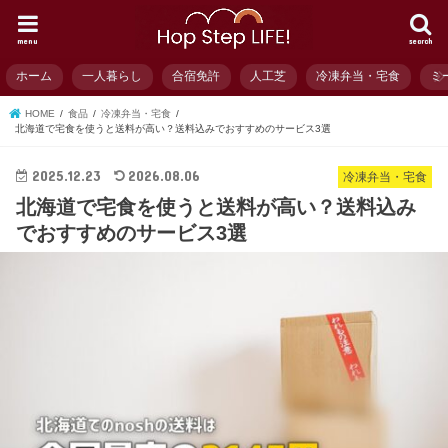
menu
search
ホーム
一人暮らし
合宿免許
人工芝
冷凍弁当・宅食
ミ
HOME
食品
冷凍弁当・宅食
北海道で宅食を使うと送料が高い？送料込みでおすすめのサービス3選
2025.12.23
2026.08.06
冷凍弁当・宅食
北海道で宅食を使うと送料が高い？送料込み
でおすすめのサービス3選