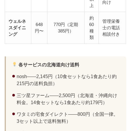
向け
上
約
ウェルネ
管理栄養
648
770円（定期
60
スダイニ
士の電話
円〜
385円）
種
ング
相談付き
類
各サービスの北海道向け送料
nosh——2,145円（10食セットなら1食あたり約
215円の送料負担）
三ツ星ファーム——2,500円（北海道・沖縄向け
料金。14食セットなら1食あたり約179円）
ワタミの宅食ダイレクト——800円（全国一律。
3セット以上で送料無料）