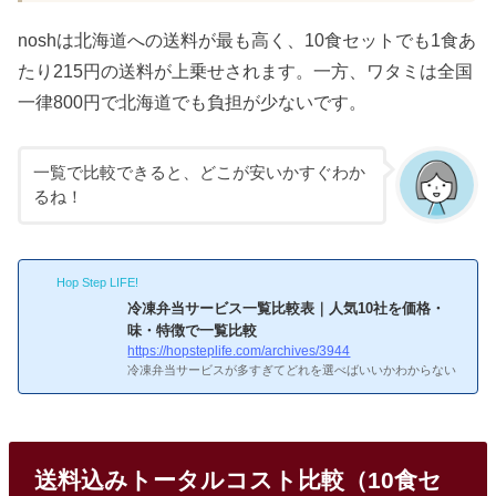
noshは北海道への送料が最も高く、10食セットでも1食あ
たり215円の送料が上乗せされます。一方、ワタミは全国
一律800円で北海道でも負担が少ないです。
一覧で比較できると、どこが安いかすぐわか
るね！
Hop Step LIFE!
冷凍弁当サービス一覧比較表｜人気10社を価格・
味・特徴で一覧比較
https://hopsteplife.com/archives/3944
冷凍弁当サービスが多すぎてどれを選べばいいかわからない
——そんな人のために、主要10社の基本情報を一覧で整理し
た。価格帯は1食390円〜940円と2倍以上の差があり、味・メ
ニュー数・解約条件もサービスごとにかなり違う。目的に合
った2〜3社に絞って初回割引で食べ比べるのが、一番確実な
選び方だ。出典：nosh（ナッシュ）公式サイト主要4社の早
送料込みトータルコスト比較（10食セ
見比較10社の中でも利用者数が多く、初めての人に選ばれや