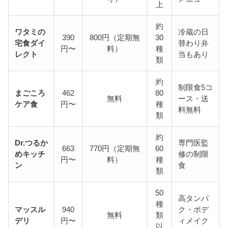
上
約
ワタミの
冷蔵の日
390
800円（定期無
30
宅食ダイ
替わり弁
円〜
料）
種
レクト
当もあり
類
約
制限食5コ
まごころ
462
80
無料
ース・送
ケア食
円〜
種
料無料
類
約
Dr.つるか
専門医監
663
770円（定期無
60
めキッチ
修の制限
円〜
料）
種
ン
食
類
50
高タンパ
種
マッスル
940
ク・ボデ
無料
類
デリ
円〜
ィメイク
以