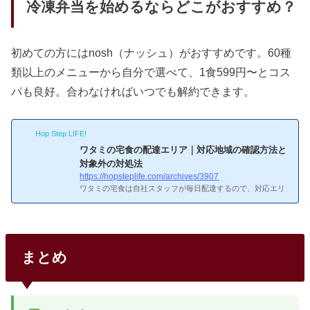
冷凍弁当を始めるならどこがおすすめ？
初めての方にはnosh（ナッシュ）がおすすめです。60種
類以上のメニューから自分で選べて、1食599円〜とコス
パも良好。合わなければいつでも解約できます。
Hop Step LIFE!
ワタミの宅食の配達エリア｜対応地域の確認方法と
対象外の対処法
https://hopsteplife.com/archives/3907
ワタミの宅食は自社スタッフが毎日配達するので、対応エリ
アが限られています。自分が祖母に勧めたときもまず「エリ
ア内か？」を確認しました。ワタミの宅食って自分の地域に
届くのかな？配達エリアの確認方法
確認方法公式サイトに
アクセス「お届け先」に郵便番号を入力配達可能かどうかが
表示される都市部はほぼカバー。地方の山間部や離島は対象
まとめ
外のケースあり。全国約500ヶ所の営業所を展開していま
す。正直なところ、都市部に住んでいる方ならほぼ確実にエ
リア内です。僕の住んでいる名古屋市も問題なく対応してい
ます。...