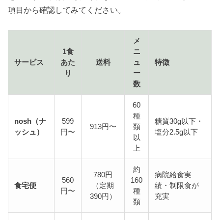
項目から確認してみてください。
メ
1食
ニ
サービス
あた
送料
ュ
特徴
り
ー
数
60
種
nosh（ナ
599
糖質30g以下・
913円〜
類
ッシュ）
円〜
塩分2.5g以下
以
上
約
780円
病院給食実
560
160
食宅便
（定期
績・制限食が
円〜
種
390円）
充実
類