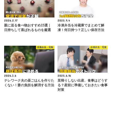
2026.2.17
2025.9.4
親に送る食べ物おすすめ15選｜
冷凍弁当を冷蔵庫でまとめて解
日持ちして喜ばれるものを厳選
凍！何日持つ？正しい保存方法
冷凍弁当・宅食
冷凍弁当・宅食
2026.3.6
2025.6.16
テレワーク夫の昼ごはんを作りた
里帰りしない出産、食事はどうす
くない！妻の負担を解消する方法
る？産前に準備しておきたい食事
対策