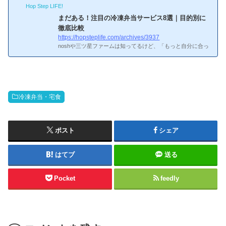
Hop Step LIFE!
めた総合ガイドを作りました。サービスによって味・価格・
栄養バランス・配送の仕組みがまったく違うので、自分に合
まだある！注目の冷凍弁当サービス8選｜目的別に
ったものを見つけるのが意外と大変なんですよね。この記事
徹底比較
を読めば全体像がつかめるはずです。
この記事でわかるこ
https://hopsteplife.com/archives/3937
と冷凍弁当・宅食を選ぶときの3つの判断基準目的別（味・
noshや三ツ星ファームは知ってるけど、「もっと自分に合っ
コスパ・...
たサービスがあるんじゃないか」と思ったこと、ありません
か？僕自身、noshから始めて食宅便→ワタミ→三ツ星ファー
ムと渡り歩いてきましたが、冷凍弁当の世界って調べれば調
べるほど奥が深いんですよね。ここでは、知名度は控えめだ
けど実力派のサービスを8つ厳選して紹介します。この記事
冷凍弁当・宅食
で分かること：
この記事でわかること筋トレ・ボディメイ
クに特化した冷凍弁当サービスの特徴と価格糖質・塩分・カ
ロリー制限に対応した専門サービスの選び方1食350円台から
利用で...
ポスト
シェア
はてブ
送る
Pocket
feedly