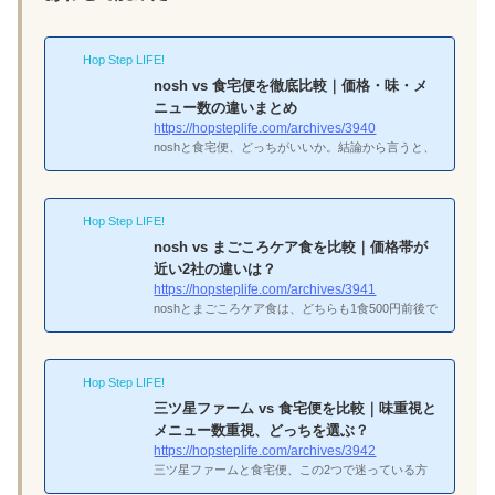
Hop Step LIFE!
nosh vs 食宅便を徹底比較｜価格・味・メ
ニュー数の違いまとめ
https://hopsteplife.com/archives/3940
noshと食宅便、どっちがいいか。結論から言うと、
手軽に糖質制限を始めたいならnosh、メニューの豊
富さと制限食の充実度なら食宅便だ。自分はnoshか
ら冷凍弁当生活を始めて、その後食宅便にも手を出
Hop Step LIFE!
した経験があるので、7項目で比較した結果をまと
めた。結論｜おしゃれさならnosh、信頼性なら食宅
nosh vs まごころケア食を比較｜価格帯が
便noshはデザイン性の高いパッケージと糖質30g以
近い2社の違いは？
下の全メニュー基準が魅力。食宅便は日清医療食品
https://hopsteplife.com/archives/3941
が運営していて、約160種類のメニューと細やかな
noshとまごころケア食は、どちらも1食500円前後で
栄養管理が強みだ。サービス1食あたり送料メニュ
価格帯が近い冷凍弁当だ。ただ、サービスの方向性
ー数特徴食宅便560円〜780円（定期390円）約...
はかなり違う。noshは若い世代向けのトレンド系、
まごころケア食はシニアや健康管理向けの安心系。
Hop Step LIFE!
結論から言うと、おしゃれメニューと選ぶ楽しさな
らnosh、送料無料と制限食の充実度ならまごころケ
三ツ星ファーム vs 食宅便を比較｜味重視と
ア食だ。結論｜おしゃれさならnosh、コスパと制限
メニュー数重視、どっちを選ぶ？
食ならまごころケア食noshは60種類以上のおしゃれ
https://hopsteplife.com/archives/3942
メニューと累計割引が魅力。まごころケア食は管理
三ツ星ファームと食宅便、この2つで迷っている方
栄養士監修の制限食が充実し、送料無料＋冷凍庫の
は「味にこだわりたいか」「長期利用の安定感が欲