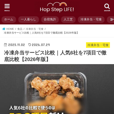
menu
search
ホーム
一人暮らし
合宿免許
人工芝
冷凍弁当・宅食
ミ
HOME
食品
冷凍弁当・宅食
冷凍弁当サービス比較｜人気6社を7項目で徹底比較【2026年版】
2025.11.02
2026.07.29
冷凍弁当・宅食
冷凍弁当サービス比較｜人気6社を7項目で徹
底比較【2026年版】