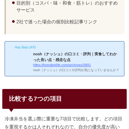
目的別（コスパ・味・和食・筋トレ）のおすすめ
サービス
2社で迷った場合の個別比較記事リンク
Hop Step LIFE!
nosh（ナッシュ）の口コミ・評判｜実食してわか
った良い点・残念な点
https://hopsteplife.com/archives/3891
nosh（ナッシュ）の口コミや評判が気になっていませんか？
自分はnoshを実際に使い続けて1年以上経ちますが、良いと
ころも「ここはちょっと…」というところも正直にありま
す。この記事ではリアルな口コミを調査し、実体験も交えて
noshの実力をお伝えします。noshってどんなサービスなんだ
ろう？noshの基本情報
基本情報メニュー数：常時60種以
比較する7つの項目
上（毎週3品入れ替え）全メニュー糖質30g以下・塩分2.5g以
下自分で好きなメニューを選べる紙素材の容器でそのまま捨
てられるレンジで5〜7分温めるだけ自分が冷凍弁当を始めた
きっかけ...
冷凍弁当を選ぶ際に重要な7項目で比較します。どの項目
を重視するかは人それぞれなので、自分の優先度が高い