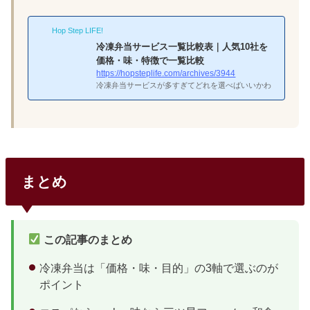
無料レンタルまであるコスパの高さが特...
しいか」で分かれます。僕は三ツ星ファームも食宅
便も使った経験があるので、実感を交えながら7項
Hop Step LIFE!
目で比較してみます。どちらも冷凍弁当としては人
気の高いサービスですが、方向性がまったく違うの
冷凍弁当サービス一覧比較表｜人気10社を
で、自分の優先順位をはっきりさせてから選ぶのが
価格・味・特徴で一覧比較
失敗しないコツです。三ツ星ファームと食宅便、ど
https://hopsteplife.com/archives/3944
っちにしようか悩むなあ。結論：味なら三ツ星ファ
冷凍弁当サービスが多すぎてどれを選べばいいかわ
ーム、メニュー数と制限食なら食宅便三ツ星ファー
からない——そんな人のために、主要10社の基本情
ムは有名料理人監修で味の評価がとにかく...
報を一覧で整理した。価格帯は1食390円〜940円と2
倍以上の差があり、味・メニュー数・解約条件もサ
ービスごとにかなり違う。目的に合った2〜3社に絞
って初回割引で食べ比べるのが、一番確実な選び方
だ。出典：nosh（ナッシュ）公式サイト主要4社の
早見比較10社の中でも利用者数が多く、初めての人
まとめ
に選ばれやすい4社を比較した。コスパとメニュー
数のバランスではnoshが一歩リードしている。サー
ビス1食あたり送料メニュー数特徴nosh462円...
この記事のまとめ
冷凍弁当は「価格・味・目的」の3軸で選ぶのが
ポイント