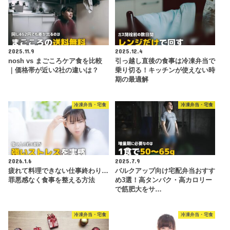
2025.11.9
2025.12.4
nosh vs まごころケア食を比較
引っ越し直後の食事は冷凍弁当で
｜価格帯が近い2社の違いは？
乗り切る！キッチンが使えない時
期の最適解
冷凍弁当・宅食
冷凍弁当・宅食
2026.1.6
2025.7.9
疲れて料理できない仕事終わり…
バルクアップ向け宅配弁当おすす
罪悪感なく食事を整える方法
め3選！高タンパク・高カロリー
で筋肥大をサ…
冷凍弁当・宅食
冷凍弁当・宅食