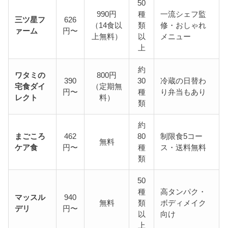
50
990円
種
一流シェフ監
三ツ星フ
626
（14食以
類
修・おしゃれ
ァーム
円〜
上無料）
以
メニュー
上
約
ワタミの
800円
390
30
冷蔵の日替わ
宅食ダイ
（定期無
円〜
種
り弁当もあり
レクト
料）
類
約
まごころ
462
80
制限食5コー
無料
ケア食
円〜
種
ス・送料無料
類
50
種
高タンパク・
マッスル
940
無料
類
ボディメイク
デリ
円〜
以
向け
上