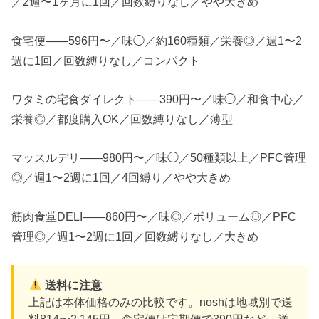
／2週〜1ヶ月に1回／回数縛りなし／やや大きめ
食宅便——596円〜／味◯／約160種類／栄養◎／週1〜2
週に1回／回数縛りなし／コンパクト
ワタミの宅食ダイレクト——390円〜／味◯／和食中心／
栄養◎／都度購入OK／回数縛りなし／薄型
マッスルデリ——980円〜／味◯／50種類以上／PFC管理
◎／週1〜2週に1回／4回縛り／やや大きめ
筋肉食堂DELI——860円〜／味◎／ボリューム◎／PFC
管理◎／週1〜2週に1回／回数縛りなし／大きめ
送料に注意
上記は本体価格のみの比較です。noshは地域別で送