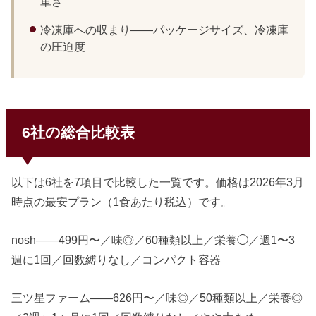
単さ
冷凍庫への収まり——パッケージサイズ、冷凍庫
の圧迫度
6社の総合比較表
以下は6社を7項目で比較した一覧です。価格は2026年3月
時点の最安プラン（1食あたり税込）です。
nosh——499円〜／味◎／60種類以上／栄養◯／週1〜3
週に1回／回数縛りなし／コンパクト容器
三ツ星ファーム——626円〜／味◎／50種類以上／栄養◎