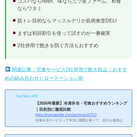
コスパならnosh、味なら三ツ星ファーム、和食
ならワタミ
筋トレ目的ならマッスルデリか筋肉食堂DELI
まずは初回割引を使って試すのが一番確実
2社併用で飽きを防ぐ方法もおすすめ
関連記事：宅食サービス2社併用で飽き防止｜おすす
めの組み合わせとローテーション術
Hop Step LIFE!
【2026年最新】冷凍弁当・宅食おすすめランキング
｜目的別に徹底比較
https://hopsteplife.com/archives/3753
冷凍弁当サービスって本当に種類が多くて、自分も最初は
「結局どれがいいの？」と迷いまくりました。nosh、ワタ
ミ、三ツ星ファーム、食宅便…と実際にいくつか試してきた
経験をもとに、目的別のおすすめランキングと選び方をまと