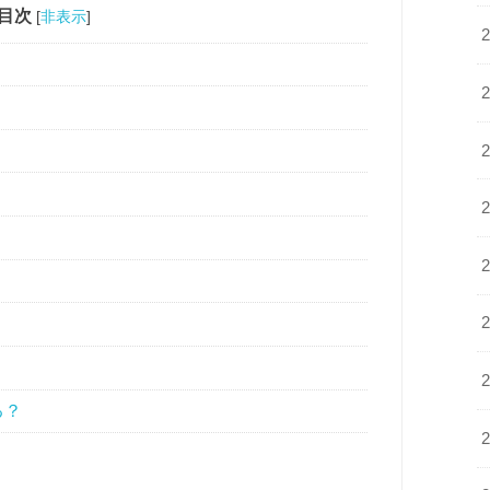
目次
[
非表示
]
る？