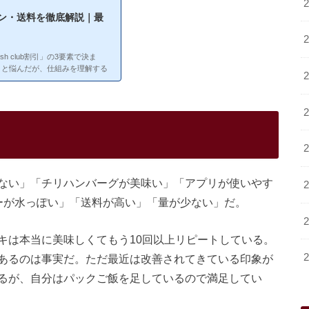
ラン・送料を徹底解説｜最
h club割引」の3要素で決ま
」と悩んだが、仕組みを理解する
分が払っている金額も含めて、リ
（ナッシュ）公式サイト料金プラン
が多いほど1食あたりが安くなるの
ランが最もコスパが良い。6食プ
向け8食プラン：中間10食プラ
...
ない」「チリハンバーグが美味い」「アプリが使いやす
ーが水っぽい」「送料が高い」「量が少ない」だ。
キは本当に美味しくてもう10回以上リピートしている。
あるのは事実だ。ただ最近は改善されてきている印象が
るが、自分はパックご飯を足しているので満足してい