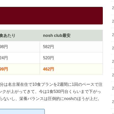
1食あたり
nosh club最安
98円
582円
24円
520円
99円
462円
。自分は名古屋在住で10食プランを2週間に1回のペースで注
bのランクが上がってきて、今は1食530円台くらいまで下がっ
ないし、栄養バランスは圧倒的にnoshのほうが上だ。