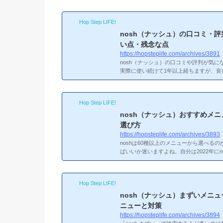
Hop Step LIFE!
nosh（ナッシュ）の口コミ・
い点・残念な点
https://hopsteplife.com/archives/3891
nosh（ナッシュ）の口コミや評判が気に
実際に使い続けて1年以上経ちますが、良
と…」というところも正直にあります。
査し、実体験も交えてnoshの実力をお伝
スなんだろう？noshの基本情報
基本情
Hop Step LIFE!
（毎週3品入れ替え）全メニュー糖質30g以
メニューを選べる紙素材の容器でそのまま
nosh（ナッシュ）おすすめメニ
るだけ自分が冷凍弁当を始めたきっかけ...
選び方
https://hopsteplife.com/archives/3893
noshは60種以上のメニューから選べる
ばいいか迷いますよね。自分は2022年に
最初は適当に選んで「うーん、これは微
した。そこから使い続けて、ようやく「
てきたんです。この記事では、nosh公
Hop Step LIFE!
もとに、おすすめメニューTOP10と失
成分・副菜の内容・デメリットもすべて
nosh（ナッシュ）まずいメニ
にしてください。なお、noshはメニュー..
ニューと対策
https://hopsteplife.com/archives/3894