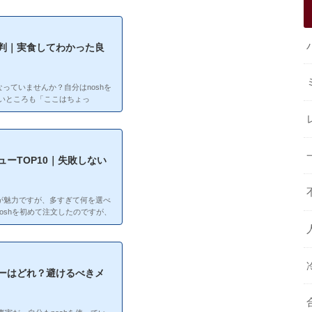
評判｜実食してわかった良
なっていませんか？自分はnoshを
いところも「ここはちょっ
この記事ではリアルな口コミを調
えします。noshってどんなサービ
報メニュー数：常時60種以上
下・塩分2.5g以下自分で好きな
捨てられるレンジで5〜7分温め
ューTOP10｜失敗しない
のが魅力ですが、多すぎて何を選べ
noshを初めて注文したのですが、
妙だったな…」という失敗をしま
ハズレを引かないコツ」がわかっ
式サイトの情報と自分の実食経験を
敗しない選び方を紹介します。栄養
書いていますので、注文前の参考
ューはどれ？避けるべきメ
.