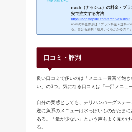
Hop Step LIFE!
nosh（ナッシュ）の料金・プ
安で注文する方法
https://hopsteplife.com/archives/3892
noshの料金体系は「プラン料金＋送料−nos
る。自分も最初「結局いくらかかるの？
と思った以上にお得に使える。実際に自
アルなコストを整理した。出典：nosh
noshは食数で3つのプランがある。食数
で、冷凍庫のスペースが許すなら10食プ
ラン：1食あたり割高。冷凍庫が小さい人
口コミ・評判
ン：1食462円〜。コスパ最良自分は10食プラ
良い口コミで多いのは「メニュー豊富で飽き
い」の3つ。気になる口コミは「一部メニュ
自分の実感としても、チリハンバーグステー
逆に魚系のメニューは水っぽいものがたまに
ある。「量が少ない」という声もよく見かけ
る。