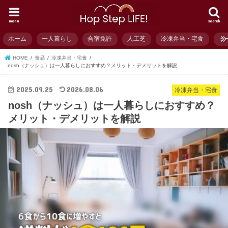
menu
search
ホーム
一人暮らし
合宿免許
人工芝
冷凍弁当・宅食
ミ
HOME
食品
冷凍弁当・宅食
nosh（ナッシュ）は一人暮らしにおすすめ？メリット・デメリットを解説
2025.09.25
2026.08.06
冷凍弁当・宅食
nosh（ナッシュ）は一人暮らしにおすすめ？
メリット・デメリットを解説