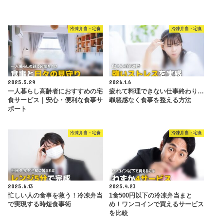
冷凍弁当・宅食
冷凍弁当・宅食
2025.5.29
2026.1.6
一人暮らし高齢者におすすめの宅
疲れて料理できない仕事終わり…
食サービス｜安心・便利な食事サ
罪悪感なく食事を整える方法
ポート
冷凍弁当・宅食
冷凍弁当・宅食
2025.6.13
2025.4.23
忙しい人の食事を救う！冷凍弁当
1食500円以下の冷凍弁当まと
で実現する時短食事術
め！ワンコインで買えるサービス
を比較