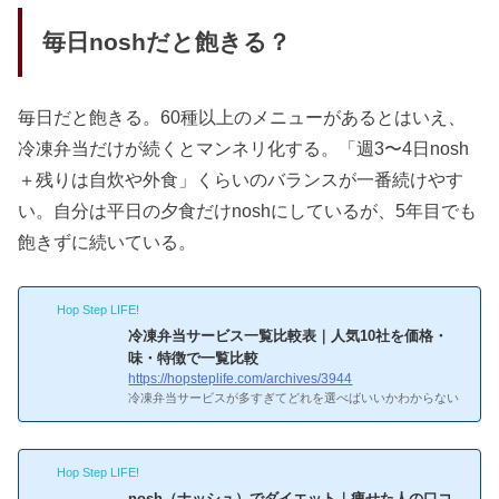
毎日noshだと飽きる？
毎日だと飽きる。60種以上のメニューがあるとはいえ、
冷凍弁当だけが続くとマンネリ化する。「週3〜4日nosh
＋残りは自炊や外食」くらいのバランスが一番続けやす
い。自分は平日の夕食だけnoshにしているが、5年目でも
飽きずに続いている。
Hop Step LIFE!
冷凍弁当サービス一覧比較表｜人気10社を価格・
味・特徴で一覧比較
https://hopsteplife.com/archives/3944
冷凍弁当サービスが多すぎてどれを選べばいいかわからない
——そんな人のために、主要10社の基本情報を一覧で整理し
た。価格帯は1食390円〜940円と2倍以上の差があり、味・メ
ニュー数・解約条件もサービスごとにかなり違う。目的に合
Hop Step LIFE!
った2〜3社に絞って初回割引で食べ比べるのが、一番確実な
選び方だ。出典：nosh（ナッシュ）公式サイト主要4社の早
nosh（ナッシュ）でダイエット｜痩せた人の口コ