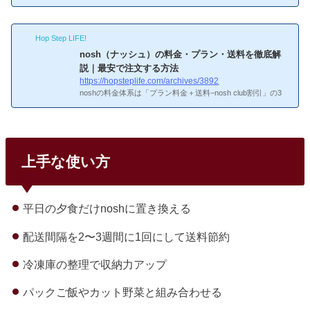
るです。自分もまさにこれで、10食プランを注文したら1Kの
冷蔵庫の冷凍室に入りきらなくて焦りました。結局小型フリ
ーザーを買い足しましたが、事前に知っていれば防げたトラ
Hop Step LIFE!
ブルです。noshの容器ってどれくらいの大きさなの？noshの
容器サイズ
容器サイズ横18cm × 縦16.5cm × 高さ4.5cm10
nosh（ナッシュ）の料金・プラン・送料を徹底解
食分だと高さ45cm分のスペースが必要重ねると約4.5kg（け
説｜最安で注文する方法
っこう重い）正直なところ、このサイズ感は実物を見ないと
https://hopsteplife.com/archives/3892
わからないんですよね。コンビニ弁当より一回り小さいです
noshの料金体系は「プラン料金＋送料−nosh club割引」の3
が、...
要素で決まる。自分も最初「結局いくらかかるの？」と悩ん
だが、仕組みを理解すると思った以上にお得に使える。実際
に自分が払っている金額も含めて、リアルなコストを整理し
た。出典：nosh（ナッシュ）公式サイト料金プランnoshは食
数で3つのプランがある。食数が多いほど1食あたりが安くな
上手な使い方
るので、冷凍庫のスペースが許すなら10食プランが最もコス
パが良い。6食プラン：1食あたり割高。冷凍庫が小さい人向
け8食プラン：中間10食プラン：1食462円〜。コスパ最良自
分は10食プラ...
平日の夕食だけnoshに置き換える
配送間隔を2〜3週間に1回にして送料節約
冷凍庫の整理で収納力アップ
パックご飯やカット野菜と組み合わせる