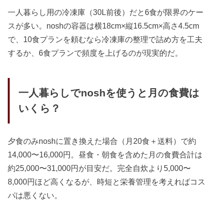
一人暮らし用の冷凍庫（30L前後）だと6食が限界のケー
スが多い。noshの容器は横18cm×縦16.5cm×高さ4.5cm
で、10食プランを頼むなら冷凍庫の整理で詰め方を工夫
するか、6食プランで頻度を上げるのが現実的だ。
一人暮らしでnoshを使うと月の食費は
いくら？
夕食のみnoshに置き換えた場合（月20食＋送料）で約
14,000〜16,000円。昼食・朝食を含めた月の食費合計は
約25,000〜31,000円が目安だ。完全自炊より5,000〜
8,000円ほど高くなるが、時短と栄養管理を考えればコス
パは悪くない。