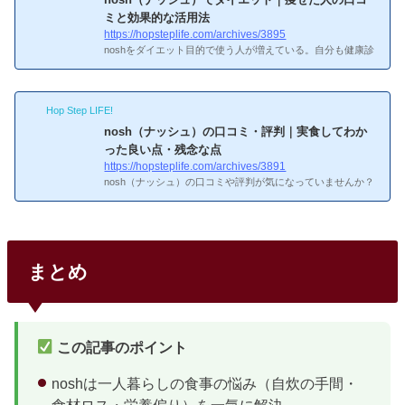
見比較10社の中でも利用者数が多く、初めての人に選ばれや
ミと効果的な活用法
すい4社を比較した。コスパとメニュー数のバランスではnos
https://hopsteplife.com/archives/3895
hが一歩リードしている。サービス1食あたり送料メニュー数
noshをダイエット目的で使う人が増えている。自分も健康診
特徴nosh462円...
断でコレステロール値が引っかかったのがきっかけでnoshを
始めたが、全メニュー糖質30g以下なので食事管理がかなり
楽になった。「何も考えなくても糖質制限できる」のがnosh
Hop Step LIFE!
最大の強みだ。出典：nosh（ナッシュ）公式サイトnoshがダ
イエットに向いている理由noshがダイエットに向いている最
nosh（ナッシュ）の口コミ・評判｜実食してわか
大の理由は、全メニュー糖質30g以下が保証されているこ
った良い点・残念な点
と。コンビニ弁当と比較すると差が大きい。比較項目noshコ
https://hopsteplife.com/archives/3891
ンビニ弁当糖質30g以下（全メニュー保証）50〜100g程度カ
nosh（ナッシュ）の口コミや評判が気になっていませんか？
ロリー200〜400kc...
自分はnoshを実際に使い続けて1年以上経ちますが、良いと
ころも「ここはちょっと…」というところも正直にありま
す。この記事ではリアルな口コミを調査し、実体験も交えて
noshの実力をお伝えします。noshってどんなサービスなんだ
ろう？noshの基本情報
基本情報メニュー数：常時60種以
まとめ
上（毎週3品入れ替え）全メニュー糖質30g以下・塩分2.5g以
下自分で好きなメニューを選べる紙素材の容器でそのまま捨
てられるレンジで5〜7分温めるだけ自分が冷凍弁当を始めた
きっかけ...
この記事のポイント
noshは一人暮らしの食事の悩み（自炊の手間・