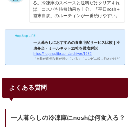
る。冷凍庫のスペースと送料だけクリアすれ
ば、コスパも時短効果も十分。「平日nosh＋
週末自炊」のルーティンが一番続けやすい。
Hop Step LIFE!
一人暮らしにおすすめの食事宅配サービス比較｜冷
凍弁当・ミールキット12社を徹底解説
https://hopsteplife.com/archives/1682
「自炊が面倒な日が続いている」「コンビニ飯に飽きたけど
外食は高すぎる」——そんな一人暮らしの悩みを解消するの
が、食事宅配サービスです。この記事では、冷凍弁当・ミー
ルキットなど主要12社以上のサービスを比較し、一人暮らし
に最適なプランを選ぶポイントを解説します。自炊する時間
がないとき、宅配って実際どうなんだろう？一人暮らしに食
よくある質問
事宅配が向いている理由自炊の負担を劇的に軽減できる食事
宅配の最大のメリットは、買い物・調理・後片付けの手間を
省けることです。冷凍弁当であれば電子レンジで3〜5分温め
るだけで食事...
一人暮らしの冷凍庫にnoshは何食入る？