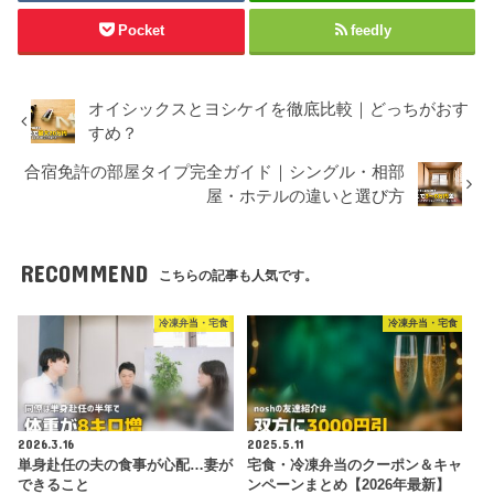
Pocket
feedly
オイシックスとヨシケイを徹底比較｜どっちがおす
すめ？
合宿免許の部屋タイプ完全ガイド｜シングル・相部
屋・ホテルの違いと選び方
RECOMMEND
こちらの記事も人気です。
冷凍弁当・宅食
冷凍弁当・宅食
2026.3.16
2025.5.11
単身赴任の夫の食事が心配…妻が
宅食・冷凍弁当のクーポン＆キャ
できること
ンペーンまとめ【2026年最新】