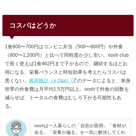
コスパはどうか
1食600〜700円はコンビニ弁当（500〜800円）や外食
（800〜1,200円）と比べて同程度か少し安い。nosh club
で長く使えば1食462円まで下がるので、継続するほどお
得になる。栄養バランスと時短効果を考えたらコスパは
悪くない。
政府統計（e-Stat）
のデータによると、単身
世帯の外食費は月平均1.5万円以上。noshで外食の回数を
減らせば、トータルの食費はむしろ下がる可能性もあ
る。
noshは一人暮らしの「自炊が面倒」「食材が
余る」「栄養が偏る」を一気に解決してくれ