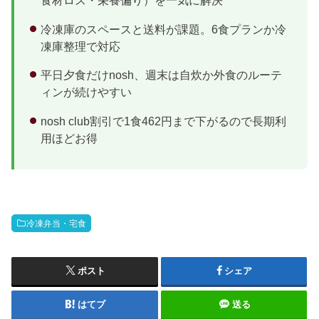
食材ロス・栄養偏り）を一気に解決
冷凍庫のスペースと送料が課題。6食プランか冷
凍庫整理で対応
平日夕食だけnosh、週末は自炊か外食のルーテ
ィンが続けやすい
nosh club割引で1食462円まで下がるので長期利
用ほどお得
冷凍弁当・宅食
ポスト
シェア
はてブ
送る