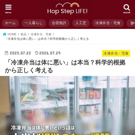
menu
search
ホーム
一人暮らし
合宿免許
人工芝
冷凍弁当・宅食
ミ
HOME
食品
冷凍弁当・宅食
「冷凍弁当は体に悪い」は本当？科学的根拠から正しく考える
2025.07.22
2026.07.29
冷凍弁当・宅食
「冷凍弁当は体に悪い」は本当？科学的根拠
から正しく考える