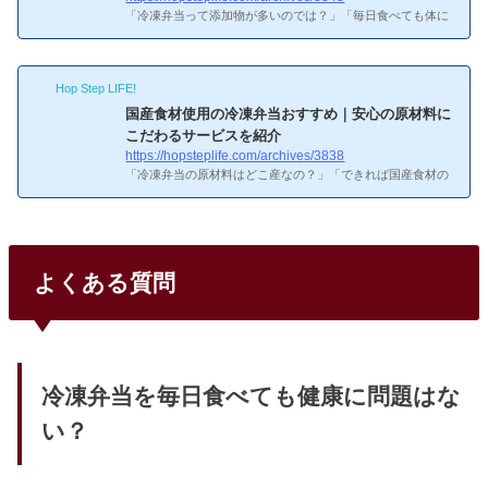
「冷凍弁当って添加物が多いのでは？」「毎日食べても体に
害はない？」――自分も冷凍弁当を使い始めるとき、一番気
になったのがこの点でした。SNSでも「冷凍弁当は体に悪
い」「添加物まみれ」といった情報を見かけますが、実際に
Hop Step LIFE!
調べてみると事実はかなり違いました。
この記事でわかる
こと冷凍弁当に使われる主な添加物の種類と役割「添加物＝
国産食材使用の冷凍弁当おすすめ｜安心の原材料に
危険」は本当なのか？正確な情報安全性を左右する3つのチ
こだわるサービスを紹介
ェックポイント添加物が気になる方向けのおすすめサービス
https://hopsteplife.com/archives/3838
冷凍弁当にはどんな添加物が使われてるの？冷凍弁当に使わ
「冷凍弁当の原材料はどこ産なの？」「できれば国産食材の
れる主な...
サービスを選びたい」――気持ちはわかります。自分も冷凍
弁当を使い始めるとき、原材料の産地はチェックしました。
国産食材にこだわる人が多いのはなぜだろう？なぜ国産食材
にこだわる方が多いのか
こだわる理由食の安全性への意識
が高まっている輸入食材の残留農薬や品質管理への不安国内
よくある質問
の食料自給率向上に貢献したいという思い「国産＝安全」と
いうイメージがある（ただし必ずしもそうとは限らない）た
だし「海外産＝危険」という考えは正確ではありません。日
本に...
冷凍弁当を毎日食べても健康に問題はな
い？