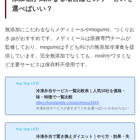
選べばいい？
無添加にこだわるならメディミールやmogumo、つくりお
き.jpがおすすめです。メディミールは医療専門チームが
監修しており、mogumoは子ども向けの無添加冷凍食を提
供しています。完全無添加でなくても、noshやワタミな
ど主要サービスは保存料不使用です。
Hop Step LIFE!
冷凍弁当サービス一覧比較表｜人気10社を価格・
味・特徴で一覧比較
https://hopsteplife.com/archives/3944
冷凍弁当サービスが多すぎてどれを選べばいいかわからない
——そんな人のために、主要10社の基本情報を一覧で整理し
た。価格帯は1食390円〜940円と2倍以上の差があり、味・メ
ニュー数・解約条件もサービスごとにかなり違う。目的に合
Hop Step LIFE!
った2〜3社に絞って初回割引で食べ比べるのが、一番確実な
選び方だ。出典：nosh（ナッシュ）公式サイト主要4社の早
冷凍弁当で置き換えダイエット｜やり方・効果・失