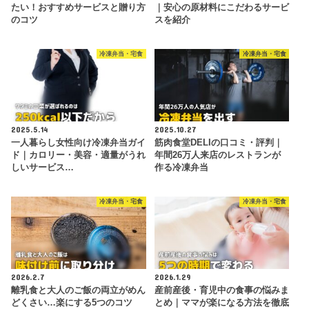
たい！おすすめサービスと贈り方
｜安心の原材料にこだわるサービ
のコツ
スを紹介
冷凍弁当・宅食
冷凍弁当・宅食
2025.5.14
2025.10.27
一人暮らし女性向け冷凍弁当ガイ
筋肉食堂DELIの口コミ・評判｜
ド｜カロリー・美容・適量がうれ
年間26万人来店のレストランが
しいサービス…
作る冷凍弁当
冷凍弁当・宅食
冷凍弁当・宅食
2026.2.7
2026.1.29
離乳食と大人のご飯の両立がめん
産前産後・育児中の食事の悩みま
どくさい…楽にする5つのコツ
とめ｜ママが楽になる方法を徹底