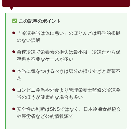
る。nosh等は外食レベルお試しセットで複数社を比較量が少
ないおかずのみだと物足りない場合ありサラダ・味噌汁・ご
飯を追加飽き...
この記事のポイント
「冷凍弁当は体に悪い」のほとんどは科学的根拠
のない誤解
急速冷凍で栄養素の損失は最小限。冷凍だから保
存料も不要なケースが多い
本当に気をつけるべきは塩分の摂りすぎと野菜不
足
コンビニ弁当や外食より管理栄養士監修の冷凍弁
当のほうが健康的な場合も多い
安全性の判断はSNSではなく、日本冷凍食品協会
や厚労省など公的情報源で