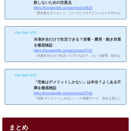
見比較10社の中でも利用者数が多く、初めての人に選ばれや
敗しないための注意点
すい4社を比較した。コスパとメニュー数のバランスではnos
https://hopsteplife.com/archives/3820
hが一歩リードしている。サービス1食あたり送料メニュー数
「置き換えダイエット」というとプロテインシェイクやスム
特徴nosh462円...
ージーを思い浮かべがちですが、実は冷凍弁当での置き換え
が一番現実的で続けやすいと個人的には思います。シェイク
やスムージーは最初の1週間くらいは気合いで続きますが、
Hop Step LIFE!
「噛まない食事」はどうしても空腹感との戦いになります。
その点、冷凍弁当ならしっかり噛んで食べられるので、満足
冷凍弁当だけで生活できる？栄養・費用・飽き対策
感が段違いです。自分も冷凍弁当を使い始めてから食事のカ
を徹底検証
ロリー管理がかなり楽になりました。以前は外食中心で、気
https://hopsteplife.com/archives/3742
がつくとカロリーオーバーの毎日でしたが、冷凍弁当に切り
「冷凍弁当だけで生活ってアリなの？」という疑問、自分も
替えてからは...
noshを使い始めたころに考えたことがあります。結論から言
うと、できなくはない。ただ、完全に冷凍弁当オンリーだと
ちょっと足りない部分も出てきます。3年以上使ってきた実
Hop Step LIFE!
感を交えて、栄養・費用・飽き対策の面から検証してみま
す。出典：nosh（ナッシュ）公式サイト検証項目結果ポイン
「宅食はデメリットしかない」は本当？よくある不
ト栄養面○ ほぼ足りる食物繊維・ビタミンCはサラダで補う
満を徹底検証
費用面○ 平均食費内1日2食で月3.5〜4.2万円飽き対策△ 工夫
https://hopsteplife.com/archives/3740
が必要複数サービス併用＋週1外食でリセット冷凍庫△ 容量
「宅食 デメリットしかない」って検索ワード、自分も見たこ
注意30L以上推奨...
とがあります。結論から言うと、3年以上使っている立場か
らすると「さすがにそれは言い過ぎ」です。ただ、デメリッ
トがゼロかと言えばそうでもない。この記事では、よくある
ネガティブな意見をひとつずつ検証してみます。よくある不
満実態対策高い外食・コンビニと比べると同等〜安いご飯自
まとめ
炊＋おかずだけ注文、まとめ買い割引まずいサービスによ