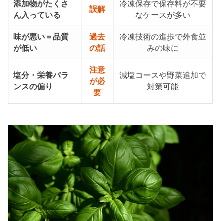
添加物がたくさ
冷凍保存で保存料が不要
誤解
ん入っている
なケースが多い
味が悪い＝品質
過去
冷凍技術の進歩で外食並
が低い
の話
みの味に
注意
塩分・栄養バラ
減塩コースや野菜追加で
が必
ンスの偏り
対策可能
要