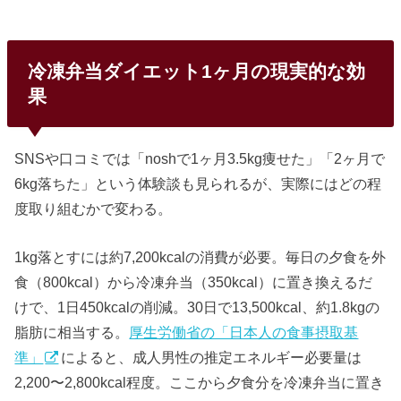
冷凍弁当ダイエット1ヶ月の現実的な効
果
SNSや口コミでは「noshで1ヶ月3.5kg痩せた」「2ヶ月で
6kg落ちた」という体験談も見られるが、実際にはどの程
度取り組むかで変わる。
1kg落とすには約7,200kcalの消費が必要。毎日の夕食を外
食（800kcal）から冷凍弁当（350kcal）に置き換えるだ
けで、1日450kcalの削減。30日で13,500kcal、約1.8kgの
脂肪に相当する。
厚生労働省の「日本人の食事摂取基
準」
によると、成人男性の推定エネルギー必要量は
2,200〜2,800kcal程度。ここから夕食分を冷凍弁当に置き