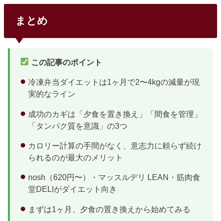
った2〜3社に絞って初回割引で食べ比べるのが、一番確実な
選び方だ。出典：nosh（ナッシュ）公式サイト主要4社の早
まとめ
見比較10社の中でも利用者数が多く、初めての人に選ばれや
すい4社を比較した。コスパとメニュー数のバランスではnos
hが一歩リードしている。サービス1食あたり送料メニュー数
特徴nosh462円...
この記事のポイント
冷凍弁当ダイエットは1ヶ月で2〜4kgの減量が現
実的なライン
成功のカギは「夕食を置き換え」「間食を管理」
「タンパク質を意識」の3つ
カロリー計算の手間がなく、意志力に頼らず続け
られるのが最大のメリット
nosh（620円〜）・マッスルデリ LEAN・筋肉食
堂DELIがダイエット向き
まずは1ヶ月、夕食の置き換えから始めてみる