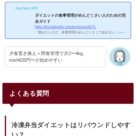
れが一番続けやすくて効果を感じやすいダイエット法だと思
Hop Step LIFE!
います。無理な食事制限と違って挫折しにくいのが最大のメ
リットですね。出典：nosh（ナッシュ）公式サイト夜だけ冷
ダイエットの食事管理がめんどくさい人のための完
凍弁当に置き換えるのって効果あるの？夜だけ置き換えダイ
全ガイド
エットの効果夕食は平均700〜1,000kcal摂取しているケース
https://hopsteplife.com/archives/4071
が多く、これを300〜500kcalの冷凍弁当に置き換えると、1
「痩せたいけど、食事管理がめんどくさくて続かない」——
日あたり300〜6...
ダイエットに挑戦しては挫折する人の大半が、この悩みを抱
えているんですよね。カロリー計算、PFCバランス、糖質制
限……理屈は分かっていても、毎食これを実践するのは正直
なところかなりハードです。僕も健康診断でコレステロール
夕食置き換え＋間食管理で月2〜4kg。
値が引っかかって食事管理を始めましたが、最初は本当にめ
nosh620円〜が始めやすい
んどくさかったです。この記事で分かること：
この記事の
内容食事管理が「めんどくさい」と感じる本当の原因糖質制
限・PFC管理をラクに続ける具体的な方法筋トレ中の食事管
理を効率...
よくある質問
冷凍弁当ダイエットはリバウンドしやす
い？