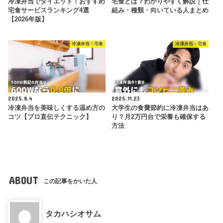
冷凍弁当でダイエット！おすすめ
宅食とは？わかりやすく解説｜仕
宅食サービスランキング4選
組み・種類・向いている人まとめ
【2026年版】
冷凍弁当・宅食
冷凍弁当・宅食
2025.8.4
2025.11.23
冷凍弁当を美味しくする温め方の
大学生の食費節約に冷凍弁当はあ
コツ【プロ直伝テクニック】
り？月2万円台で栄養も確保する
方法
ABOUT
この記事をかいた人
タカハシオサム