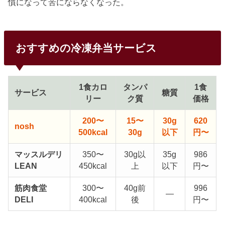
慣になって苦にならなくなった。
おすすめの冷凍弁当サービス
1食カロ
タンパ
1食
サービス
糖質
リー
ク質
価格
200〜
15〜
30g
620
nosh
500kcal
30g
以下
円〜
マッスルデリ
350〜
30g以
35g
986
LEAN
450kcal
上
以下
円〜
筋肉食堂
300〜
40g前
996
—
DELI
400kcal
後
円〜