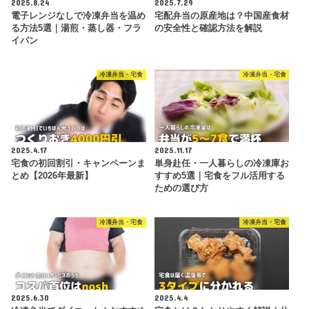
2025.8.24
2025.7.29
電子レンジなしで冷凍弁当を温め
宅配弁当の原産地は？中国産食材
る方法5選｜湯煎・蒸し器・フラ
の安全性と確認方法を解説
イパン
冷凍弁当・宅食
冷凍弁当・宅食
2025.4.17
2025.11.17
宅食の初回割引・キャンペーンま
単身赴任・一人暮らしの冷凍庫お
とめ【2026年最新】
すすめ5選｜宅食をフル活用する
ための選び方
冷凍弁当・宅食
冷凍弁当・宅食
2025.6.30
2025.4.4