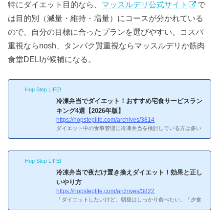
特にダイエット目的なら、
マッスルデリ公式サイト
で
は目的別（減量・維持・増量）にコースが分かれている
ので、自分の目標に合ったプランを選びやすい。コスパ
重視ならnosh、タンパク質重視ならマッスルデリか筋肉
食堂DELIが候補になる。
Hop Step LIFE!
冷凍弁当でダイエット！おすすめ宅食サービスラン
キング4選【2026年版】
https://hopsteplife.com/archives/3814
ダイエット中の食事管理に冷凍弁当を検討している方は多い
と思います。自分も健康診断でコレステロール値が引っかか
ったのをきっかけに冷凍弁当を使い始めましたが、カロリー
や栄養素が明記されているのは食事管理に本当に助かりま
Hop Step LIFE!
す。ただサービスが多すぎてどれを選べばいいかわからない
ですよね。この記事では、ダイエット向けの冷凍弁当を4つ
冷凍弁当で夜だけ置き換えダイエット！効果と正し
厳選して、カロリー・糖質・価格・メニュー数を比較しまし
いやり方
た。ダイエット向けの冷凍弁当ってどう選べばいいの？ダイ
https://hopsteplife.com/archives/3822
エット向け冷凍弁当の選び方3つのポイント1. カロリー・糖
「ダイエットしたいけど、朝昼はしっかり食べたい」「夕食
質が明記されて...
だけ置き換えれば痩せる？」――自分もnoshを使い始めたと
き、まず夕食の置き換えから試しました。正直なところ、こ