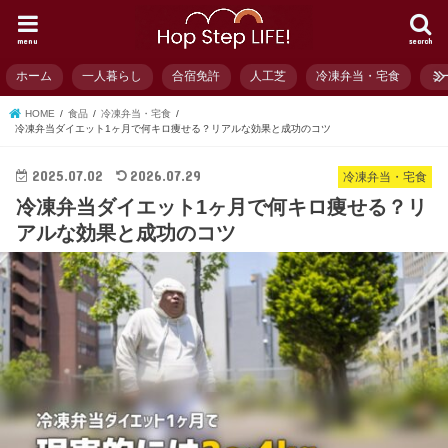
menu
search
ホーム
一人暮らし
合宿免許
人工芝
冷凍弁当・宅食
ミ
HOME
食品
冷凍弁当・宅食
冷凍弁当ダイエット1ヶ月で何キロ痩せる？リアルな効果と成功のコツ
2025.07.02
2026.07.29
冷凍弁当・宅食
冷凍弁当ダイエット1ヶ月で何キロ痩せる？リ
アルな効果と成功のコツ