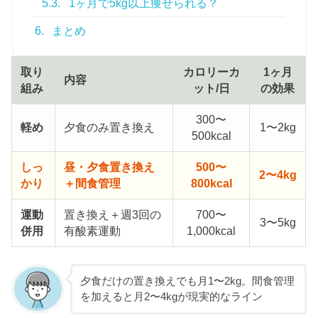
5.3.
1ヶ月で5kg以上痩せられる？
6.
まとめ
取り
カロリーカ
1ヶ月
内容
組み
ット/日
の効果
300〜
軽め
夕食のみ置き換え
1〜2kg
500kcal
しっ
昼・夕食置き換え
500〜
2〜4kg
かり
＋間食管理
800kcal
運動
置き換え＋週3回の
700〜
3〜5kg
併用
有酸素運動
1,000kcal
夕食だけの置き換えでも月1〜2kg。間食管理
を加えると月2〜4kgが現実的なライン