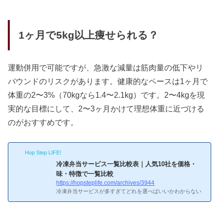
1ヶ月で5kg以上痩せられる？
運動併用で可能ですが、急激な減量は筋肉量の低下やリ
バウンドのリスクがあります。健康的なペースは1ヶ月で
体重の2〜3%（70kgなら1.4〜2.1kg）です。2〜4kgを現
実的な目標にして、2〜3ヶ月かけて理想体重に近づける
のがおすすめです。
Hop Step LIFE!
冷凍弁当サービス一覧比較表｜人気10社を価格・
味・特徴で一覧比較
https://hopsteplife.com/archives/3944
冷凍弁当サービスが多すぎてどれを選べばいいかわからない
——そんな人のために、主要10社の基本情報を一覧で整理し
た。価格帯は1食390円〜940円と2倍以上の差があり、味・メ
ニュー数・解約条件もサービスごとにかなり違う。目的に合